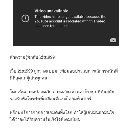
ทำความรู้จักกับ kitti999
เว็บ kitti999 ถูกวางแบบมาเพื่อมอบประสบการณ์การพนันที่
ดีที่สุดแก่ผู้เล่นทุกคน
โดยเน้นความปลอดภัย ความสะดวก และก็ระบบที่ทันสมัย
รองรับทั้งโทรศัพท์เคลื่อนที่และก็คอมพิวเตอร์
พร้อมบริการจากค่ายเกมดังทั้งโลก ทำให้ผู้เล่นมั่นอกมั่นใจ
ได้ว่าจะได้รับความรื่นเริงใจที่เต็มเปี่ยม