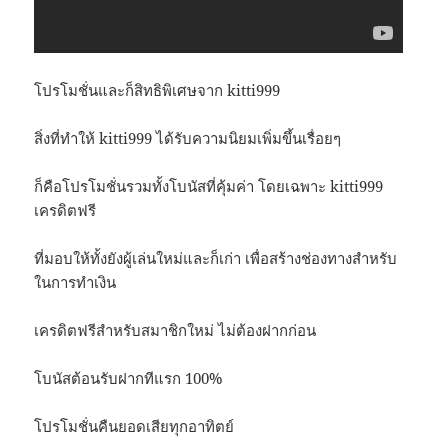
โปรโมชั่นและก็สิทธิพิเศษจาก kitti999
สิ่งที่ทำให้ kitti999 ได้รับความนิยมเพิ่มขึ้นเรื่อยๆ
ก็คือโปรโมชั่นรวมทั้งโบนัสที่คุ้มค่า โดยเฉพาะ kitti999
เครดิตฟรี
ที่มอบให้ทั้งยังผู้เล่นใหม่และก็เก่า เพื่อสร้างช่องทางสำหรับ
ในการทำเงิน
เครดิตฟรีสำหรับสมาชิกใหม่ ไม่ต้องฝากก่อน
โบนัสต้อนรับฝากทีแรก 100%
โปรโมชั่นคืนยอดเสียทุกอาทิตย์