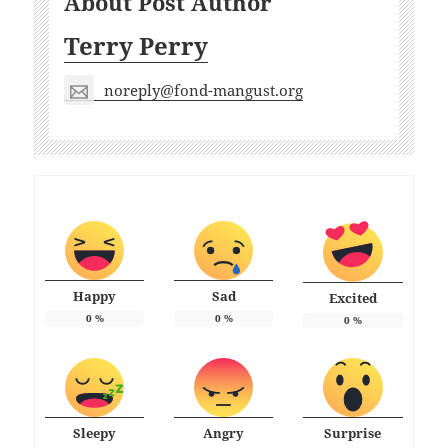
About Post Author
Terry Perry
noreply@fond-mangust.org
Happy
Sad
Excited
0
%
0
%
0
%
Sleepy
Angry
Surprise