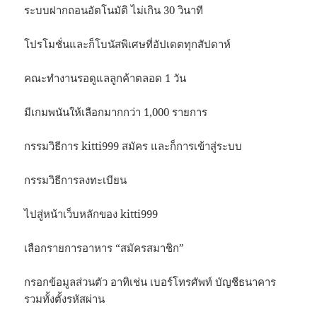
ระบบฝากถอนอัตโนมัติ ไม่เกิน 30 วินาที
โปรโมชั่นและก็โบนัสพิเศษที่อัปเดตทุกสัปดาห์
คณะทำงานรอดูแลลูกค้าตลอด 1 วัน
มีเกมพนันให้เลือกมากกว่า 1,000 รายการ
กรรมวิธีการ kitti999 สมัคร และก็การเข้าสู่ระบบ
กรรมวิธีการลงทะเบียน
ไปสู่หน้าเว็บหลักของ kitti999
เลือกรายการอาหาร “สมัครสมาชิก”
กรอกข้อมูลส่วนตัว อาทิเช่น เบอร์โทรศัพท์ บัญชีธนาคาร
รวมทั้งตั้งรหัสผ่าน