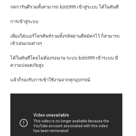
กดการันตีรวมทั้งสามารถ kitti999 เข้าสู่ระบบ ได้ในทันที
การเข้าสู่ระบบ
เพียงใส่เบอร์โทรศัพท์รวมทั้งรหัสผ่านที่สมัครไว้ ก็สามารถ
เข้าเล่นเกมต่างๆ
ได้ในทันทีโดยไม่ต้องรอนาน ระบบ kitti999 เข้าระบบ มี
ความปลอดภัยสูง
แล้วก็รองรับการเข้าใช้งานจากทุกอุปกรณ์