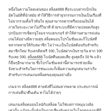
หนึ่งในความโดดเด่นของ สล็อต888 คือระบบฝากเบิกเงิน
อัตโนมัติที่นำสมัย ทำให้วิธีการทำธุรกรรมการเงินเป็นเรื่องที่
ไม่ยากรวมทั้งเร็วทันใจ คุณสามารถฝากหรือถอนเงินได้
ภายในระยะเวลาไม่กี่วินาที ด้วยระบบที่มีความปลอดภัยสูง
ปกป้องการเช็ดกจู่โจมจากแฮกเกอร์ ทำให้ท่านสามารถเล่น
เกมได้อย่างมีความสุข สล็อตมอบโปรโมชั่นและก็โบนัสที่
หลากหลายให้กับสมาชิก ไม่ว่าจะเป็นโบนัสต้อนรับสำหรับ
สมาชิกใหม่ รับเครดิตฟรี 100 ,โบนัสฝากเงินรายวัน ฝาก 100
รับเลย 500,
สล็อต888
โบนัสคืนยอดเสีย สูงสุดถึง 50 % แล้ว
ก็อื่นๆอีกมากมาย ซึ่งโปรโมชั่นเหล่านี้สามารถช่วยเพิ่ม
จังหวะสำหรับในการชนะและก็เพิ่มความสนุกสนานร่าเริง
สำหรับการเล่นเกมสล็อตของคุณอย่างยิ่ง
เกมจาก สล็อต888 ค่ายดังที่ไม่สมควรพลาด ประสบการณ์
การเล่นที่น่าตื่นเต้น หาไม่ได้ง่ายๆ
เล่นเกมสล็อตออนไลน์กับสล็อต ไม่ใช่แค่การหมุนวงล้อ
เท่านั้น แม้กระนั้นยังเป็นการเสี่ยงอันตรายในโลกของเกมที่มี