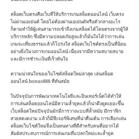
สล็อตเว็บตรงคือเว็บที่ให้บริการเกมสล็อตออนไลน์ เว็บตรง
ไม่ผ่านเอเย่นต์ โดยไม่ต้องผ่านเอเย่นต์หรือตัวกลางอะไร
ก็ตามทำให้ผู้เล่นสามารถเข้าถึงเกมสล็อตได้โดยตรงจากผู้ให้
บริการหลัก ซึ่งมีความปลอดภัยสูงแล้วก็มั่นใจได้ว่าการเล่น
เกมจะเที่ยงธรรมแล้วก็โปร่งใส สล็อตเว็บไซต์ตรงเป็นที่นิยม
อย่างยิ่งในวงการเกมออนไลน์ เนื่องจากมีความสบายสบาย
และมีการชำระเงินที่เร็วทันใจ
ความน่าสนใจของเว็บไซต์สล็อตใหม่ล่าสุด เล่นสล็อต
ออนไลน์ bonus888 ที่ทันสมัย
ในปัจจุบันการพัฒนาเทคโนโลยีและอินเทอร์เน็ตได้ทำให้
การเล่นสล็อตออนไลน์มีความล้ำยุคแล้วก็น่าดึงดูดเยอะขึ้น
เว็บสล็อตใหม่ปัจจุบันมักมีการวางแบบที่ล้ำสมัย มีกราฟิก
สวยสดงดงาม แล้วก็มีฟีเจอร์พิเศษที่น่าตื่นเต้น การเลือกเล่น
สล็อตเว็บไซต์ใหม่จึงเป็นหนทางที่ดีสำหรับคนที่อยากได้
สัมผัสประสบการณ์การเล่นเกมที่แปลกใหม่และล้ำยุค