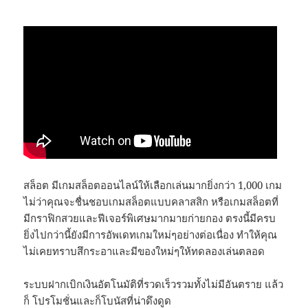
สล็อต มีเกมสล็อตออนไลน์ให้เลือกเล่นมากยิ่งกว่า 1,000 เกม
ไม่ว่าคุณจะชื่นชอบเกมสล็อตแบบคลาสสิก หรือเกมสล็อตที่
มีกราฟิกสวยและฟีเจอร์พิเศษมากมายก่ายกอง ตรงนี้มีครบ
ยิ่งไปกว่านี้ยังมีการอัพเดทเกมใหม่ๆอย่างต่อเนื่อง ทำให้คุณ
ไม่เคยทราบสึกระอาและมีของใหม่ๆให้ทดลองเล่นตลอด
ระบบฝากเบิกเงินอัตโนมัติที่รวดเร็วรวมทั้งไม่มีอันตราย แล้ว
ก็ โปรโมชั่นและก็โบนัสที่น่าดึงดูด