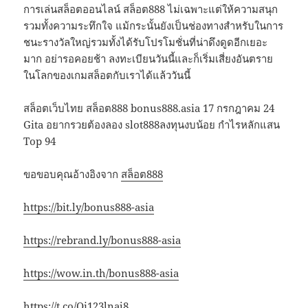
การเล่นสล็อตออนไลน์ สล็อต888 ไม่เฉพาะแต่ให้ความสนุก
รวมทั้งความระทึกใจ แม้กระนั้นยังเป็นช่องทางสำหรับในการ
ชนะรางวัลใหญ่รวมทั้งได้รับโปรโมชั่นที่น่าดึงดูดอีกเยอะ
มาก อย่ารอคอยช้า ลงทะเบียนวันนี้และก็เริ่มเสี่ยงอันตราย
ในโลกของเกมสล็อตกับเราได้แล้ววันนี้
สล็อตเว็บไทย สล็อต888 bonus888.asia 17 กรกฎาคม 24
Gita อยากรวยต้องลอง slot888ลงทุนงบน้อย กำไรหลักแสน
Top 94
ขอขอบคุณอ้างอิงจาก
สล็อต888
https://bit.ly/bonus888-asia
https://rebrand.ly/bonus888-asia
https://wow.in.th/bonus888-asia
https://t.co/Oi123lnaj8