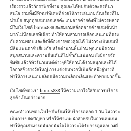
เรื่องราวแล้วก็กราฟิกที่งาม คุณจะได้พบกับตัวละครที่น่า
สนใจ รวมทั้งมีฟีพบร์พิเศษที่ช่วยให้การเล่นเกมเป็นเรื่องที่ไม่
น่าเบื่อ สนุกทุกเกมบอกเลยค่ะ เกมจากค่ายดังที่ไม่ควรพลาด
มีในเว็บไซต์ bonus888 สะสมเกมสล็อตจากค่ายเกมชั้นนำ
มากไม่น้อยเลยทีเดียว ทำให้ท่านสามารถเลือกเล่นเกมที่ตรง
กับความชอบและสิ่งที่ต้องการของคุณได้ ไม่ว่าจะเป็นเกมที่
มีธีมแฟนตาซี เสี่ยงภัย หรือตำนานพื้นบ้าน ทุกเกมมีความ
สนุกสนานและความตื่นเต้นที่ไม่ซ้ำกันแน่นอน ยังมีการจัด
ชิงชัยแล้วก็ทัวร์นาเมนต์ต่างๆที่ให้ท่านได้ร่วมสนุกและก็ได้
โอกาสชิงรางวัลใหญ่ การแข่งขันพวกนี้เป็นอีกหนึ่งลู่ทางที่
ทำให้การเล่นเกมสล็อตมีความเพลิดเพลินและท้าทายมากขึ้น
เว็บไซต์ของเรา
bonus888
ให้ความเอาใจใส่กับการบริการ
ลูกค้าเป็นอย่างมาก
คณะทำงานของเว็บไซต์พร้อมให้บริการตลอด 1 วัน ไม่ว่าจะ
เป็นการขจัดปัญหา หรือให้คำแนะนำสำหรับในการเล่นเกม
ทำให้คุณสามารถมั่นอกมั่นใจได้ว่าจะได้รับการดูแลอย่างดี