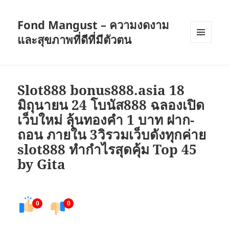
Fond Mangust – ความงดงาม
และสุขภาพที่ดีที่มีตัวตน
เมนู
และวิด
เจ็ต
Slot888 bonus888.asia 18
มิถุนายน 24 โบนัส888 ฉลองเปิด
เว็บใหม่ ลุ้นทองคำ 1 บาท ฝาก-
ถอน ภายใน 3วิรวมเว็บดังทุกค่าย
slot888 ทำกำไรสุดคุ้ม Top 45
by Gita
0
0