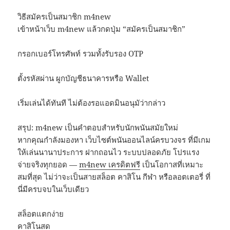
วิธีสมัครเป็นสมาชิก m4new
เข้าหน้าเว็บ m4new แล้วกดปุ่ม “สมัครเป็นสมาชิก”
กรอกเบอร์โทรศัพท์ รวมทั้งรับรอง OTP
ตั้งรหัสผ่าน ผูกบัญชีธนาคารหรือ Wallet
เริ่มเล่นได้ทันที ไม่ต้องรอแอดมินอนุมัว่ากล่าว
สรุป: m4new เป็นคำตอบสำหรับนักพนันสมัยใหม่
หากคุณกำลังมองหา เว็บไซต์พนันออนไลน์ครบวงจร ที่มีเกม
ให้เล่นนานาประการ ฝากถอนไว ระบบปลอดภัย โปรแรง
จ่ายจริงทุกยอด —
m4new เครดิตฟรี
เป็นโอกาสที่เหมาะ
สมที่สุด ไม่ว่าจะเป็นสายสล็อต คาสิโน กีฬา หรือลอตเตอรี่ ที่
นี่มีครบจบในเว็บเดียว
สล็อตแตกง่าย
คาสิโนสด