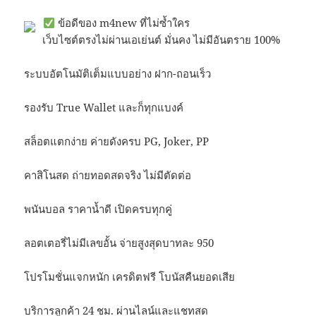
ข้อดีของ m4new ที่ไม่ซ้ำใคร
เว็บไซต์ตรงไม่ผ่านเอเย่นต์ มั่นคง ไม่มีอันตราย 100%
ระบบอัตโนมัติเต็มแบบอย่าง ฝาก-ถอนเร็ว
รองรับ True Wallet และก็ทุกแบงค์
สล็อตแตกง่าย ค่ายดังครบ PG, Joker, PP
คาสิโนสด ถ่ายทอดสดจริง ไม่มีตัดต่อ
พนันบอล ราคาน้ำดี เปิดครบทุกคู่
ลอตเตอรี่ไม่มีเลขอั้น จ่ายสูงสุดบาทละ 950
โปรโมชั่นแจกหนัก เครดิตฟรี โบนัสคืนยอดเสีย
บริการลูกค้า 24 ชม. ผ่านไลน์และแชทสด