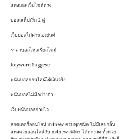
แทงบอลเว็บไซต์ตรง
บอลสเต็ปเริ่ม 2 คู่
เว็บบอลไม่ผ่านเอเย่นต์
ราคาบอลไหลเรียลไทม์
Keyword Suggest:
พนันบอลออนไลน์ได้เงินจริง
พนันบอลไม่มีอย่างต่ำ
เว็บพนันบอลจ่ายไว
ลอตเตอรี่ออนไลน์ m4new ครบทุกชนิด ไม่มีเลขกลั้น
แทงหวยออนไลน์กับ
m4new สมัคร
ได้ทุกงวด ทั้งหวย