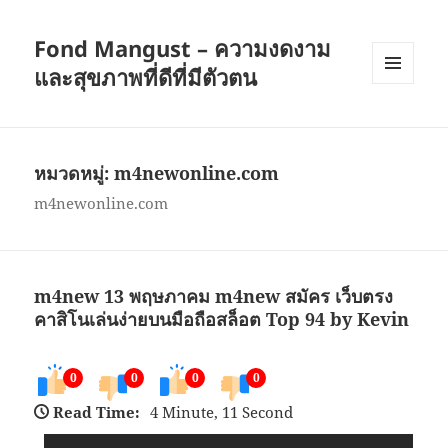
Fond Mangust – ความงดงาม
และสุขภาพที่ดีที่มีตัวตน
เมนู
และวิด
เจ็ต
หมวดหมู่:
m4newonline.com
m4newonline.com
m4new 13 พฤษภาคม m4new สมัคร เว็บตรง
คาสิโนเล่นง่ายบนมือถือสล็อต Top 94 by Kevin
0
0
0
0
Read Time:
4 Minute, 11 Second