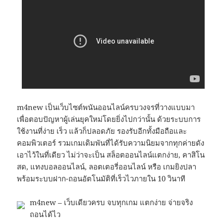
m4new เป็นเว็บไซต์พนันออนไลน์ครบวงจรที่วางแบบมา
เพื่อตอบปัญหาผู้เล่นยุคใหม่โดยยิ่งไปกว่านั้น ด้วยระบบการ
ใช้งานที่ง่าย เร็ว แล้วก็ปลอดภัย รองรับอีกทั้งมือถือและ
คอมพิวเตอร์ รวมเกมเดิมพันที่ได้รับความนิยมจากทุกค่ายดัง
เอาไว้ในที่เดียว ไม่ว่าจะเป็น สล็อตออนไลน์แตกง่าย, คาสิโน
สด, แทงบอลออนไลน์, ลอตเตอรี่ออนไลน์ หรือ เกมยิงปลา
พร้อมระบบฝาก-ถอนอัตโนมัติที่เร็วไวภายใน 10 วินาที
m4new – เว็บเดียวครบ จบทุกเกม แตกง่าย จ่ายจริง
ถอนได้ไว