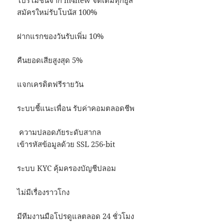
โปรโมชั่นจาก m4new จัดเต็มทุกยูส
สมัครใหม่รับโบนัส 100%
ฝากแรกของวันรับเพิ่ม 10%
คืนยอดเสียสูงสุด 5%
แจกเครดิตฟรีรายวัน
ระบบชี้แนะเพื่อน รับค่าคอมตลอดชีพ
️ ความปลอดภัยระดับสากล
เข้ารหัสข้อมูลด้วย SSL 256-bit
ระบบ KYC คุ้มครองบัญชีปลอม
ไม่มีเรื่องราวโกง
มีทีมงานมือโปรดูแลตลอด 24 ชั่วโมง