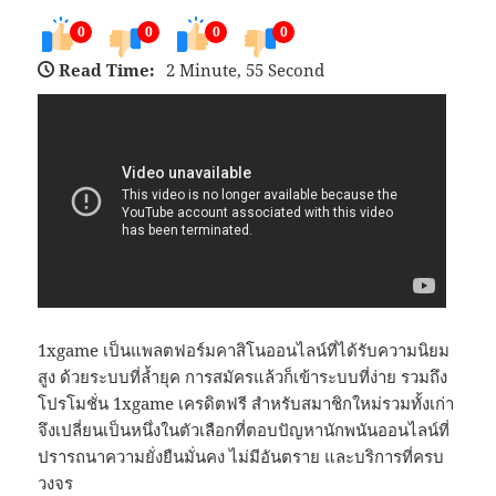
0
0
0
0
Read Time:
2 Minute, 55 Second
1xgame เป็นแพลตฟอร์มคาสิโนออนไลน์ที่ได้รับความนิยม
สูง ด้วยระบบที่ล้ำยุค การสมัครแล้วก็เข้าระบบที่ง่าย รวมถึง
โปรโมชั่น 1xgame เครดิตฟรี สำหรับสมาชิกใหม่รวมทั้งเก่า
จึงเปลี่ยนเป็นหนึ่งในตัวเลือกที่ตอบปัญหานักพนันออนไลน์ที่
ปรารถนาความยั่งยืนมั่นคง ไม่มีอันตราย และบริการที่ครบ
วงจร