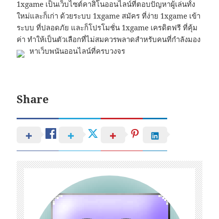
1xgame เป็นเว็บไซต์คาสิโนออนไลน์ที่ตอบปัญหาผู้เล่นทั้ง
ใหม่และก็เก่า ด้วยระบบ 1xgame สมัคร ที่ง่าย 1xgame เข้า
ระบบ ที่ปลอดภัย และก็โปรโมชั่น 1xgame เครดิตฟรี ที่คุ้ม
ค่า ทำให้เป็นตัวเลือกที่ไม่สมควรพลาดสำหรับคนที่กำลังมอง
หาเว็บพนันออนไลน์ที่ครบวงจร
Share