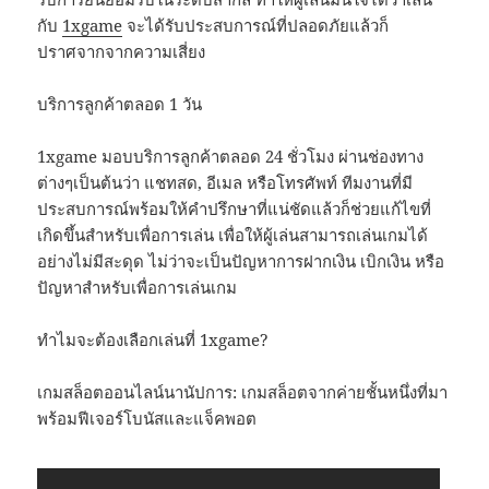
กับ
1xgame
จะได้รับประสบการณ์ที่ปลอดภัยแล้วก็
ปราศจากจากความเสี่ยง
บริการลูกค้าตลอด 1 วัน
1xgame มอบบริการลูกค้าตลอด 24 ชั่วโมง ผ่านช่องทาง
ต่างๆเป็นต้นว่า แชทสด, อีเมล หรือโทรศัพท์ ทีมงานที่มี
ประสบการณ์พร้อมให้คำปรึกษาที่แน่ชัดแล้วก็ช่วยแก้ไขที่
เกิดขึ้นสำหรับเพื่อการเล่น เพื่อให้ผู้เล่นสามารถเล่นเกมได้
อย่างไม่มีสะดุด ไม่ว่าจะเป็นปัญหาการฝากเงิน เบิกเงิน หรือ
ปัญหาสำหรับเพื่อการเล่นเกม
ทำไมจะต้องเลือกเล่นที่ 1xgame?
เกมสล็อตออนไลน์นานัปการ: เกมสล็อตจากค่ายชั้นหนึ่งที่มา
พร้อมฟีเจอร์โบนัสและแจ็คพอต