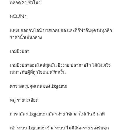
ตลอด 24 ชั่วโมง
พนันกีฬา
แทงบอลออนไลน์ บาสเกตบอล และก็กีฬาอื่นๆครบทุกลีก
ราคาน้ำเป็นกลาง
เกมยิงปลา
เกมยิงปลาออนไลน์สุดมัน ยิงง่าย ปลาตายไว ได้เงินจริง
เหมาะกับผู้ที่ถูกใจเกมครึกครื้น
ตารางสรุปจุดเด่นของ 1xgame
หมู่ รายละเอียด
การสมัคร 1xgame สมัคร ง่าย ใช้เวลาไม่เกิน 5 นาที
เข้าระบบ 1xgame เข้าสู่ระบบ ไม่มีอันตราย รองรับทุก