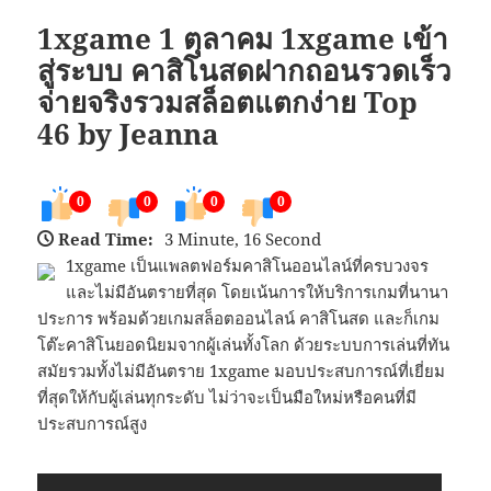
1xgame 1 ตุลาคม 1xgame เข้า
สู่ระบบ คาสิโนสดฝากถอนรวดเร็ว
จ่ายจริงรวมสล็อตแตกง่าย Top
46 by Jeanna
0
0
0
0
Read Time:
3 Minute, 16 Second
1xgame เป็นแพลตฟอร์มคาสิโนออนไลน์ที่ครบวงจร
และไม่มีอันตรายที่สุด โดยเน้นการให้บริการเกมที่นานา
ประการ พร้อมด้วยเกมสล็อตออนไลน์ คาสิโนสด และก็เกม
โต๊ะคาสิโนยอดนิยมจากผู้เล่นทั้งโลก ด้วยระบบการเล่นที่ทัน
สมัยรวมทั้งไม่มีอันตราย 1xgame มอบประสบการณ์ที่เยี่ยม
ที่สุดให้กับผู้เล่นทุกระดับ ไม่ว่าจะเป็นมือใหม่หรือคนที่มี
ประสบการณ์สูง