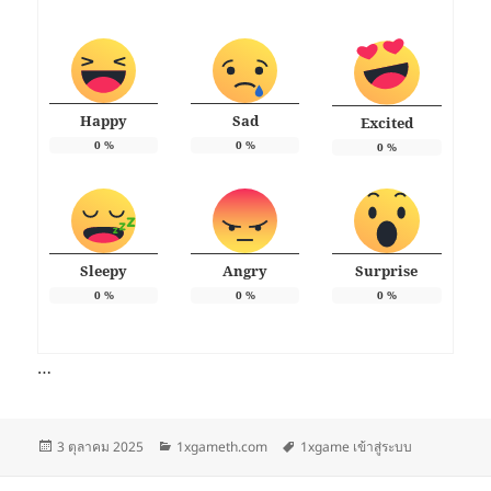
Happy
Sad
Excited
0
%
0
%
0
%
Sleepy
Angry
Surprise
0
%
0
%
0
%
…
เขียน
หมวด
ป้าย
3 ตุลาคม 2025
1xgameth.com
1xgame เข้าสู่ระบบ
เมื่อ
หมู่
กำกับ