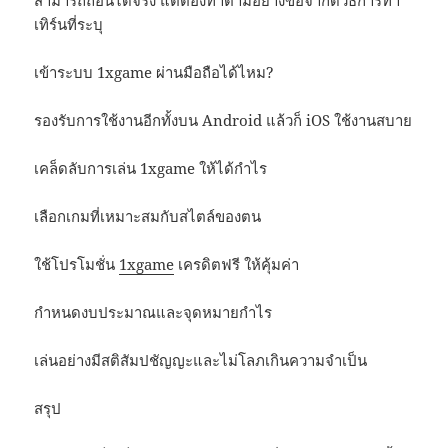
เทิร์นที่ระบุ
เข้าระบบ 1xgame ผ่านมือถือได้ไหม?
รองรับการใช้งานอีกทั้งบน Android แล้วก็ iOS ใช้งานสบาย
เคล็ดลับการเล่น 1xgame ให้ได้กำไร
เลือกเกมที่เหมาะสมกับสไตล์ของตน
ใช้โปรโมชั่น
1xgame
เครดิตฟรี ให้คุ้มค่า
กำหนดงบประมาณและจุดหมายกำไร
เล่นอย่างมีสติสัมปชัญญะและไม่โลภเกินความจำเป็น
สรุป