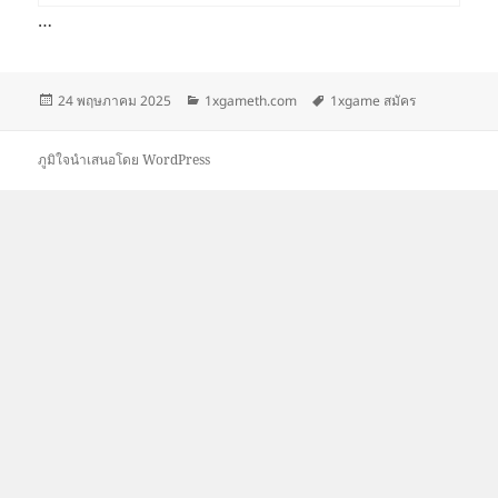
…
เขียน
หมวด
ป้าย
24 พฤษภาคม 2025
1xgameth.com
1xgame สมัคร
เมื่อ
หมู่
กำกับ
ภูมิใจนำเสนอโดย WordPress