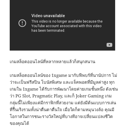
เกมสล็อตออนไลน์ที่หลากหลายแล้วก็สนุกสนาน
เกมสล็อตออนไลน์ของ 1xgame มากับฟีพบร์ที่นานัปการ ไม่
ว่าจะเป็นฟรีสปิน โบนัสพิเศษ และแจ็คพอตที่มีมูลค่าสูง ทุก
เกมใน 1xgame ได้รับการพัฒนาโดยค่ายเกมชั้นหนึ่ง ดังเช่น
ว่า PG Slot, Pragmatic Play, และก็ Joker Gaming เกม
กลุ่มนี้ไม่เพียงแค่มีกราฟิกที่สวยงาม แต่ยังมีต้นแบบการเล่น
ที่รื้นเริงรวมทั้งน่าตื่นตาตื่นใจ เมื่อใดก็ตามหมุนวงล้อ คุณมี
โอกาสในการชนะรางวัลใหญ่ที่บางทีอาจเปลี่ยนแปลงชีวิต
ของคุณได้