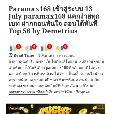
Paramax168 เข้าสู่ระบบ 13
July paramax168 แตกง่ายทุก
เบท ฝากถอนทันใจ ถอนได้ทันที
Top 56 by Demetrius
0
0
0
0
Read Time:
1 Minute, 39 Second
ถ้าหากคุณกำลังมองหาเว็บไซต์คาสิโนออนไลน์ที่รวมทุกเกม
เดิมพันเอาไว้ในที่เดียว paramax168 คือคำตอบที่ไม่ควร
พลาด ด้วยบริการที่ครบถ้วน ไม่ว่าจะเป็นสล็อตออนไลน์ บา
คาร่า พนันบอล หรือเกมยิงปลา ที่มาพร้อมความปลอดภัย
ระดับสูง ระบบฝากถอนอัตโนมัติเร็วทันใจ และก็โบนัส
paramax168 เครดิตฟรี
ที่แจกจริงให้สมาชิกทุกคน