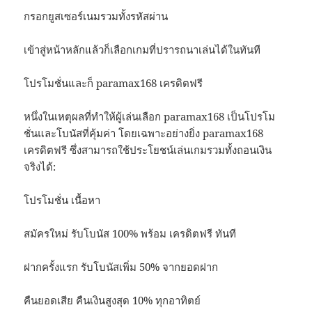
กรอกยูสเซอร์เนมรวมทั้งรหัสผ่าน
เข้าสู่หน้าหลักแล้วก็เลือกเกมที่ปรารถนาเล่นได้ในทันที
โปรโมชั่นและก็ paramax168 เครดิตฟรี
หนึ่งในเหตุผลที่ทำให้ผู้เล่นเลือก paramax168 เป็นโปรโม
ชั่นและโบนัสที่คุ้มค่า โดยเฉพาะอย่างยิ่ง paramax168
เครดิตฟรี ซึ่งสามารถใช้ประโยชน์เล่นเกมรวมทั้งถอนเงิน
จริงได้:
โปรโมชั่น เนื้อหา
สมัครใหม่ รับโบนัส 100% พร้อม เครดิตฟรี ทันที
ฝากครั้งแรก รับโบนัสเพิ่ม 50% จากยอดฝาก
คืนยอดเสีย คืนเงินสูงสุด 10% ทุกอาทิตย์