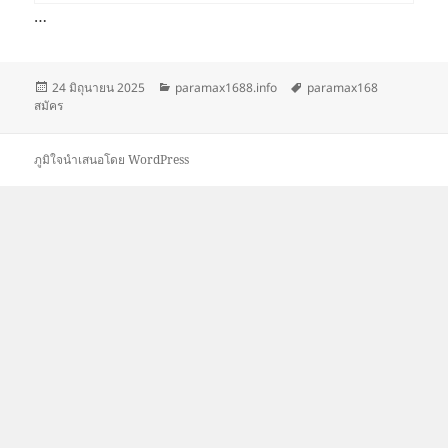
…
เขียน
หมวด
ป้าย
24 มิถุนายน 2025
paramax1688.info
paramax168
เมื่อ
หมู่
กำกับ
สมัคร
ภูมิใจนำเสนอโดย WordPress