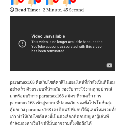
Read Time:
2 Minute, 45 Second
paramax168 คือเว็บไซต์คาสิโนออนไลน์ที่กำลังเป็นที่นิยม
อย่างเร็ว ด้วยระบบที่นำสมัย รองรับการใช้งานทุกอุปกรณ์
มาพร้อมบริการ paramax168 สมัคร ที่รวดเร็ว การ
paramax168 เข้าสู่ระบบ ที่ปลอดภัย รวมทั้งโปรโมชั่นสุด
คุ้มอย่าง paramax168 เครดิตฟรี ที่มอบให้ผู้เล่นใหม่รวมทั้ง
เก่า ทำให้เว็บไซต์แห่งนี้เป็นตัวเลือกที่ตอบปัญหาผู้เล่นที่
กำลังมองหาเว็บไซต์ที่มั่นอาจรวมทั้งเชื่อถือได้