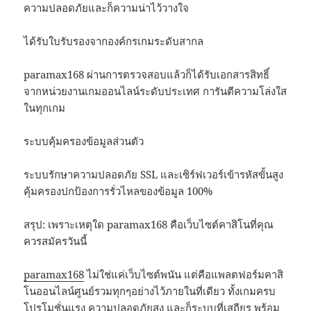
ความปลอดภัยและก็ความน่าไว้วางใจ
ได้รับใบรับรองจากองค์กรเกมระดับสากล
paramax168 ผ่านการตรวจสอบแล้วก็ได้รับเอกสารสิทธิ์
จากหน่วยงานเกมออนไลน์ระดับประเทศ การันตีความโล่งใส
ในทุกเกม
ระบบคุ้มครองข้อมูลส่วนตัว
ระบบรักษาความปลอดภัย SSL และเซิร์ฟเวอร์เข้ารหัสขั้นสูง
คุ้มครองปกป้องการรั่วไหลของข้อมูล 100%
สรุป: เพราะเหตุใด paramax168 คือเว็บไซต์คาสิโนที่คุณ
ควรสมัครวันนี้
paramax168
ไม่ใช่แค่เว็บไซต์พนัน แต่คือแพลตฟอร์มคาสิ
โนออนไลน์ศูนย์รวมทุกๆอย่างไว้ภายในที่เดียว ทั้งเกมครบ
โปรโมชั่นแรง ความปลอดภัยสูง และก็ระบบที่เสถียร พร้อม