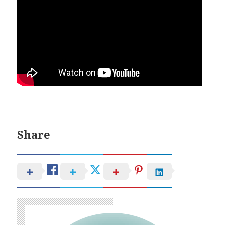
Share