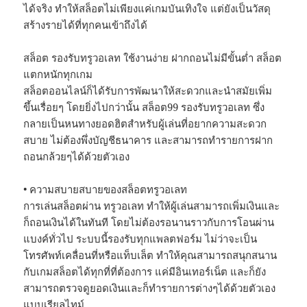
ได้จริง ทำให้สล็อตไม่เพียงแค่เกมบันเทิงใจ แต่ยังเป็นวัสดุ
สร้างรายได้ที่ทุกคนเข้าถึงได้
สล็อต รองรับทรูวอเลท ใช้งานง่าย ฝากถอนไม่มีขั้นต่ำ สล็อต
แตกหนักทุกเกม
สล็อตออนไลน์ก็ได้รับการพัฒนาให้สะดวกและนำสมัยเพิ่ม
ขึ้นเรื่อยๆ โดยยิ่งไปกว่านั้น สล็อต99 รองรับทรูวอเลท ซึ่ง
กลายเป็นหนทางยอดฮิตสำหรับผู้เล่นที่อยากความสะดวก
สบาย ไม่ต้องพึ่งบัญชีธนาคาร และสามารถทำรายการฝาก
ถอนกล้วยๆได้ด้วยตัวเอง
• ความสบายสบายของสล็อตทรูวอเลท
การเล่นสล็อตผ่าน ทรูวอเลท ทำให้ผู้เล่นสามารถเพิ่มเงินและ
ก็ถอนเงินได้ในทันที โดยไม่ต้องรอนานราวกับการโอนผ่าน
แบงค์ทั่วไป ระบบนี้รองรับทุกแพลตฟอร์ม ไม่ว่าจะเป็น
โทรศัพท์เคลื่อนที่หรือแท็บเล็ต ทำให้คุณสามารถสนุกสนาน
กับเกมสล็อตได้ทุกที่ที่ต้องการ แค่มีอินเทอร์เน็ต และก็ยัง
สามารถตรวจดูยอดเงินและก็ทำรายการต่างๆได้ด้วยตัวเอง
แบบเรียลไทม์