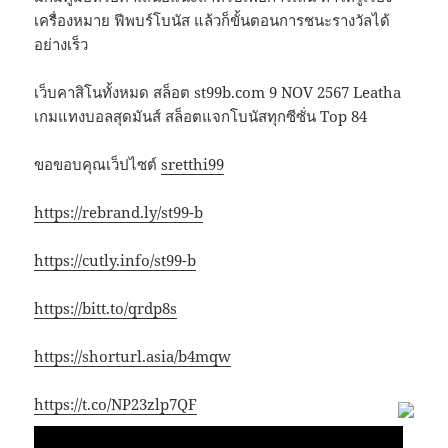
เครื่องหมาย ฟีพบร์โบนัส แล้วก็ขั้นตอนการชนะรางวัลได้
อย่างเร็ว
เว็บคาสิโนทั้งหมด สล็อต st99b.com 9 NOV 2567 Leatha
เกมแทงบอลสุดมันส์ สล็อตแจกโบนัสทุกซีซั่น Top 84
ขอขอบคุณเว็ปไซต์
sretthi99
https://rebrand.ly/st99-b
https://cutly.info/st99-b
https://bitt.to/qrdp8s
https://shorturl.asia/b4mqw
https://t.co/NP23zlp7QF