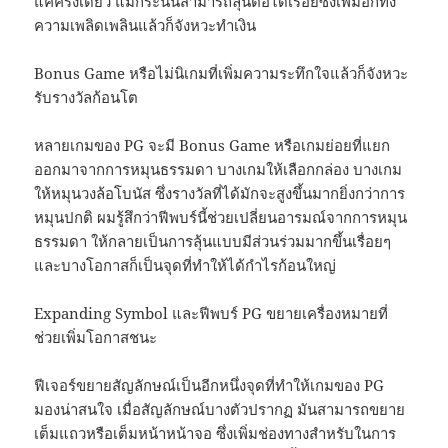
แค่ครั้งเดียว แม้กระนั้นสามารถลุ้นต่อได้เรื่อยซึ่งเพิ่มอีกทั้ง
ความเพลิดเพลินแล้วก็จังหวะทำเงิน
Bonus Game หรือไม่นิเกมที่เพิ่มความระทึกใจแล้วก็จังหวะ
รับรางวัลก้อนโต
หลายเกมของ PG จะมี Bonus Game หรือเกมย่อยที่แยก
ออกมาจากการหมุนธรรมดา บางเกมให้เลือกกล่อง บางเกม
ให้หมุนวงล้อโบนัส ซึ่งรางวัลที่ได้มักจะสูงขึ้นมากยิ่งกว่าการ
หมุนปกติ ผมรู้สึกว่าฟีพบร์นี้ช่วยเปลี่ยนอารมณ์จากการหมุน
ธรรมดา ให้กลายเป็นการลุ้นแบบมีส่วนร่วมมากขึ้นเรื่อยๆ
และบางโอกาสก็เป็นจุดที่ทำให้ได้กำไรก้อนใหญ่
Expanding Symbol และฟีพบร์ PG ขยายเครื่องหมายที่
ช่วยเพิ่มโอกาสชนะ
ฟีเจอร์ขยายสัญลักษณ์เป็นอีกหนึ่งจุดที่ทำให้เกมของ PG
มองน่าสนใจ เมื่อสัญลักษณ์บางตัวปรากฏ มันสามารถขยาย
เต็มแถวหรือเต็มหน้าหน้าจอ ซึ่งเพิ่มช่องทางสำหรับในการ