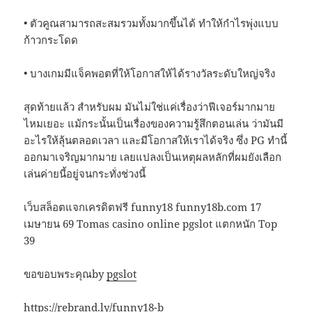
• ตัวคูณสามารถสะสมรวมทั้งมากขึ้นได้ ทำให้กำไรพุ่งแบบ
ก้าวกระโดด
• บางเกมมีแจ็คพอตที่ให้โอกาสให้ได้รางวัลระดับใหญ่จริง
สุดท้ายแล้ว สำหรับผม มันไม่ใช่แค่เรื่องว่าฟีเจอร์มากมาย
ไหมเยอะ แม้กระนั้นเป็นเรื่องของความรู้สึกตอนเล่น ว่ามันมี
อะไรให้ลุ้นตลอดเวลา และมีโอกาสให้เราได้จริง ซึ่ง PG ทำนี้
ออกมาเจริญมากมาย เลยแปลงเป็นเหตุผลหลักที่ผมยังเลือก
เล่นค่ายนี้อยู่จนกระทั่งช่วงนี้
เว็บสล็อตแจกเครดิตฟรี funny18 funny18b.com 17
เมษายน 69 Tomas casino online pgslot แตกหนัก Top
39
ขอขอบพระคุณby
pgslot
https://rebrand.ly/funny18-b