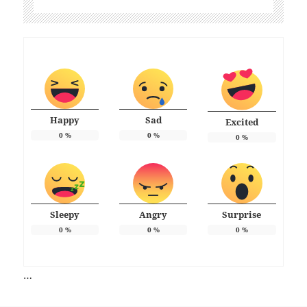
Happy
Sad
Excited
0
%
0
%
0
%
Sleepy
Angry
Surprise
0
%
0
%
0
%
…