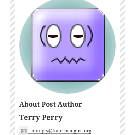
About Post Author
Terry Perry
noreply@fond-mangust.org