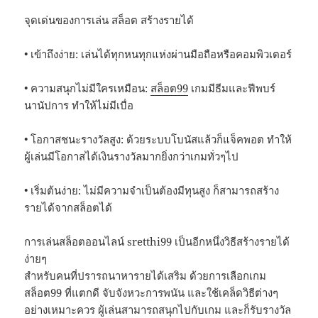
จุดเด่นของการเล่น สล็อต สร้างรายได้
• เข้าถึงง่าย: เล่นได้ทุกหนทุกแห่งผ่านมือถือหรือคอมพิวเตอร์
• ความสนุกไม่มีใครเหมือน:
สล็อต99
เกมมีธีมและฟีพบร์
นานัปการ ทำให้ไม่มีเบื่อ
• โอกาสชนะรางวัลสูง: ด้วยระบบโบนัสแล้วก็แจ็คพอต ทำให้
ผู้เล่นมีโอกาสได้เงินรางวัลมากยิ่งกว่าเกมทั่วๆไป
• เริ่มต้นง่าย: ไม่มีความจำเป็นต้องมีทุนสูง ก็สามารถสร้าง
รายได้จากสล็อตได้
การเล่นสล็อตออนไลน์ sretthi99 เป็นอีกหนึ่งวิธีสร้างรายได้
ง่ายๆ
สำหรับคนที่ปรารถนาหารายได้เสริม ด้วยการเลือกเกม
สล็อต99 ที่แตกดี จับจังหวะการพนัน และใช้เคล็ดวิธีต่างๆ
อย่างเหมาะควร ผู้เล่นสามารถสนุกไปกับเกม และก็รับรางวัล