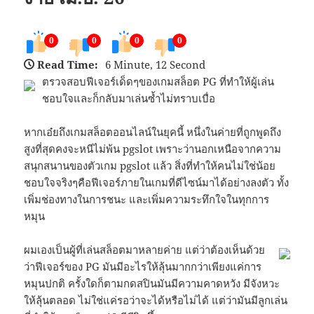
0
0
0
0
Read Time:
6 Minute, 12 Second
ตรวจสอบฟีเจอร์เด็ดๆของเกมสล็อต PG ที่ทำให้ผู้เล่น
ชอบใจและก็กลับมาเล่นซ้ำไม่ทราบเบื่อ
หากเอ๋ยถึงเกมสล็อตออนไลน์ในยุคนี้ หนึ่งในค่ายที่ถูกพูดถึง
สูงที่สุดคงจะหนีไม่พ้น pgslot เพราะว่านอกเหนือจากความ
สนุกสนานของตัวเกม pgslot แล้ว สิ่งที่ทำให้คนไม่ใช่น้อย
ชอบใจจริงๆคือฟีเจอร์ภายในเกมที่ดีไซน์มาได้อย่างลงตัว ทั้ง
เพิ่มช่องทางในการชนะ และเพิ่มความระทึกใจในทุกการ
หมุน
ผมเองเป็นผู้ที่เล่นสล็อตมาหลายค่าย แต่ว่าต้องเห็นด้วย
ว่าฟีเจอร์ของ PG มันมีอะไรให้ลุ้นมากกว่าเพียงแค่การ
หมุนปกติ ครั้งใดก็ตามกดสปินมันมีความคาดหวัง มีจังหวะ
ให้ลุ้นตลอด ไม่ใช่แค่รอว่าจะได้หรือไม่ได้ แต่ว่ามันมีลูกเล่น