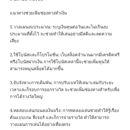
แนวทางช่วยเพิ่มช่องทางทำเงิน
1.วางแผนงบประมาณ: ระบุเงินทุนต่อวันและไม่เกินงบ
ประมาณที่ตั้งไว้ จะช่วยทำให้เล่นอย่างมีสติและลดความ
เสี่ยง
2.ใช้โบนัสและก็โปรโมชั่น: เว็บสล็อตจำนวนมากมีเครดิตฟรี
หรือโบนัสฝากเงิน การใช้โบนัสเหล่านี้จะช่วยเพิ่มทุนให้
สามารถหมุนสล็อตได้มากขึ้น
3.จับจังหวะการเดิมพัน: การปรับเบทให้เหมาะสมกับระยะ
เวลาและก็รอบการออกรางวัล จะช่วยเพิ่มช่องทางสำหรับเพื่อ
การได้รางวัลใหญ่
4.ทดสอบเล่นก่อนลงเงินจริง: การทดลองเล่นช่วยทำให้รู้เรื่อง
ต้นแบบเกม ฟีเจอร์ และก็การจ่ายรางวัล ทำให้สามารถ
วางแผนการเล่นได้อย่างเที่ยงตรง