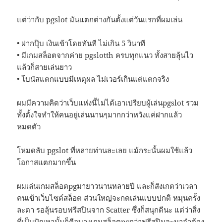
แต่ว่ากับ pgslot มันแตกต่างกันตั้งแต่วันแรกที่ผมเล่น
• ฝากปุ๊บ เงินเข้าโดยทันที ไม่เกิน 5 วินาที
• มีเกมสล็อตจากค่าย pgslotth ครบทุกแนว ทั้งสายลุ้นไว
แล้วก็สายเล่นยาว
• โบนัสแตกแบบมีเหตุผล ไม่เวอร์เกินแต่แตกจริง
ผมมีความคิดว่าเว็บแห่งนี้ไม่ได้เอาเปรียบผู้เล่นpgslot รวม
ทั้งตั้งใจทำให้คนอยู่เล่นนานๆมากกว่าหวังแค่ฝากแล้ว
หมดตัว
โหมดลับ pgslot ที่หลายท่านละเลย แม้กระนั้นผมใช้แล้ว
โอกาสแตกมากขึ้น
ผมเล่นเกมสล็อตpgมายาวนานหลายปี และก็สังเกตว่าเวลา
คนเข้าเว็บไซต์สล็อต ส่วนใหญ่จะกดเล่นแบบปกติ หมุนครั้ง
ละตา รอลุ้นรอบฟรีสปินจาก Scatter ซึ่งก็สนุกดีนะ แต่ว่าสิ่ง
ที่เป็นปัญหานั้นก็คือบางเกมสล็อตpgกว่าฟรีสปินจะมาจำต้อง