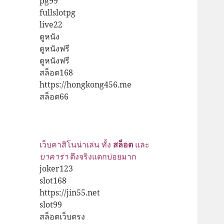
pg99
fullslotpg
live22
ดูหนัง
ดูหนังฟรี
ดูหนังฟรี
สล็อต168
https://hongkong456.me
สล็อต66
เว็บคาสิโนน่าเล่น ทั้ง
สล็อต
และ
บาคาร่า
ตึงจริงแตกบ่อยมาก
joker123
slot168
https://jin55.net
slot99
สล็อตเว็บตรง