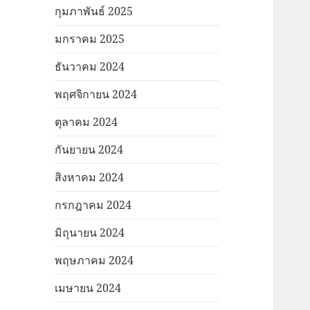
กุมภาพันธ์ 2025
มกราคม 2025
ธันวาคม 2024
พฤศจิกายน 2024
ตุลาคม 2024
กันยายน 2024
สิงหาคม 2024
กรกฎาคม 2024
มิถุนายน 2024
พฤษภาคม 2024
เมษายน 2024