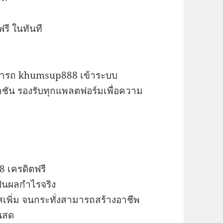
รี ในทันที
สามารถ khumsup888 เข้าระบบ
คชัน รองรับทุกแพลตฟอร์มเพื่อความ
 เครดิตฟรี
็นผลกำไรจริง
นัสเพิ่ม จนกระทั่งสามารถสร้างอาชีพ
นสด