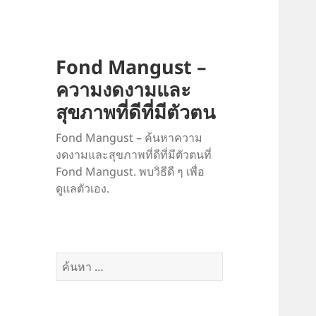
Fond Mangust –
ความงดงามและ
สุขภาพที่ดีที่มีตัวตน
Fond Mangust – ค้นหาความ
งดงามและสุขภาพที่ดีที่มีตัวตนที่
Fond Mangust. พบวิธีดี ๆ เพื่อ
ดูแลตัวเอง.
ค้นหา
สำหรับ: