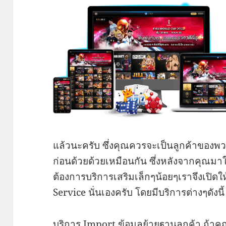
แล้วนะครับ ซึ่งคุณควรจะเป็นลูกค้าขอ
ก่อนด้วยด้วยเหมือนกัน ซึ่งหลังจากคุณม
ต้องการบริการเสริมเล็กๆน้อยๆเราจึงเปิด
Service นั่นเองครับ โดยมีบริการต่างๆดังนี้
บริการ Import ข้อมูลย้ายฐานลูกค้า ถ้า