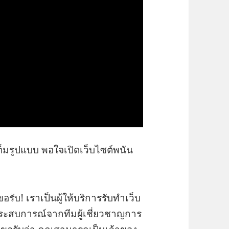
็มรูปแบบ พอใจเปิดเว็บไซต์พนัน
รับ! เราเป็นผู้ให้บริการรับทำเว็บ
ระสบการณ์จากทีมผู้เชี่ยวชาญการ