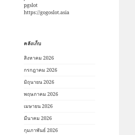
pgslot
https://gogoslot.asia
คลังเก็บ
สิงหาคม 2026
กรกฎาคม 2026
มิถุนายน 2026
พฤษภาคม 2026
เมษายน 2026
มีนาคม 2026
กุมภาพันธ์ 2026