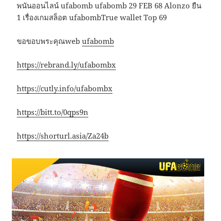
พนันออนไลน์ ufabomb ufabomb 29 FEB 68 Alonzo ยืน
1 เรื่องเกมสล็อต ufabombTrue wallet Top 69
ขอขอบพระคุณweb
ufabomb
https://rebrand.ly/ufabombx
https://cutly.info/ufabombx
https://bitt.to/0qps9n
https://shorturl.asia/Za24b