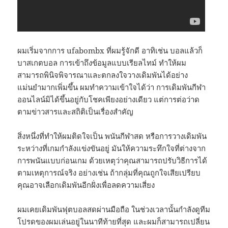
ผมเริ่มจากการ ufabombx ที่ผมรู้จักดี อาทิเช่น บอลแล้วก็
บาสเกตบอล การเข้าถึงข้อมูลแบบเรียลไทม์ ทำให้ผม
สามารถพินิจพิจารณาและตกลงใจวางเดิมพันได้อย่าง
แม่นยำมากเพิ่มขึ้น ผมทำความเข้าใจได้ว่า การเดิมพันกีฬา
ออนไลน์มิได้ขึ้นอยู่กับโชคเพียงอย่างเดียว แต่การต่อว่าด
ตามข่าวสารและสถิติเป็นเรื่องสำคัญ
สิ่งหนึ่งที่ทำให้ผมติดใจเป็น พนันกีฬาสด หรือการวางเดิมพัน
ระหว่างที่เกมกำลังแข่งขันอยู่ มันให้ความระทึกใจที่ต่างจาก
การพนันแบบก่อนเกม ด้วยเหตุว่าคุณสามารถปรับวิธีการได้
ตามเหตุการณ์จริง อย่างเช่น ถ้ากลุ่มที่คุณถูกใจเสียเปรียบ
คุณอาจเลือกเดิมพันอีกฝั่งเพื่อลดความเสี่ยง
ผมเคยเดิมพันฟุตบอลสดผ่านมือถือ ในช่วงเวลานั้นกำลังดูทีม
โปรดของผมเล่นอยู่ในนาทีท้ายที่สุด และผมก็สามารถเปลี่ยน