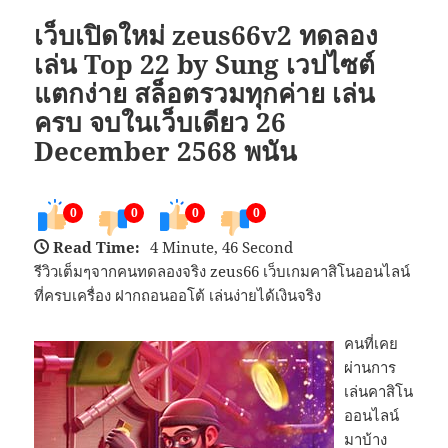
เว็บเปิดใหม่ zeus66v2 ทดลอง
เล่น Top 22 by Sung เวปไซต์
แตกง่าย สล็อตรวมทุกค่าย เล่น
ครบ จบในเว็บเดียว 26
December 2568 พนัน
0
0
0
0
Read Time:
4 Minute, 46 Second
รีวิวเต็มๆจากคนทดลองจริง zeus66 เว็บเกมคาสิโนออนไลน์
ที่ครบเครื่อง ฝากถอนออโต้ เล่นง่ายได้เงินจริง
คนที่เคย
ผ่านการ
เล่นคาสิโน
ออนไลน์
มาบ้าง