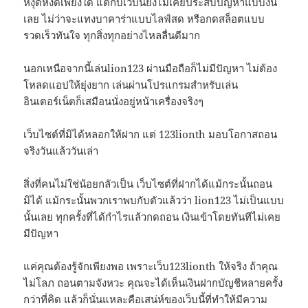
หงุดหงิดเพียงใด แต่กับเว็บนี้ยังไม่เคยประสบปัญหาแบบงั้น
เลย ไม่ว่าจะแทงบาคาร่าแบบไลฟ์สด หรือกดสล็อตแบบ
รวดเร็วทันใจ ทุกสิ่งทุกอย่างไหลลื่นดีมาก
นอกเหนือจากนี้เล่นlion123 ผ่านมือถือก็ไม่มีปัญหา ไม่ต้อง
โหลดแอปให้ยุ่งยาก เล่นผ่านโปรแกรมสำหรับเล่น
อินเตอร์เน็ตก็เสมือนนั่งอยู่หน้าเครื่องจริงๆ
เว็บไซต์ที่มิได้หลอกให้ฝาก แต่ 123lionth มอบโอกาสถอน
จริงวันแล้ววันเล่า
สิ่งที่คนไม่ใช่น้อยกลัวเป็น เว็บไซต์ที่ฝากได้แม้กระนั้นถอน
มิได้ แม้กระนั้นพวกเราพบกับตัวแล้วว่า lion123 ไม่เป็นแบบ
นั้นเลย ทุกครั้งที่ได้กำไรแล้วกดถอน เงินเข้าโดยทันทีไม่เคย
มีปัญหา
แค่คุณต้องรู้จักเพียงพอ เพราะเว็บ123lionth ให้จริง ถ้าคุณ
ไม่โลภ ถอนตามจังหวะ คุณจะได้เห็นเงินฝากบัญชีหลายครั้ง
กว่าที่คิด แล้วก็นั่นแหละคือเสน่ห์ของเว็บนี้ที่ทำให้มีความ