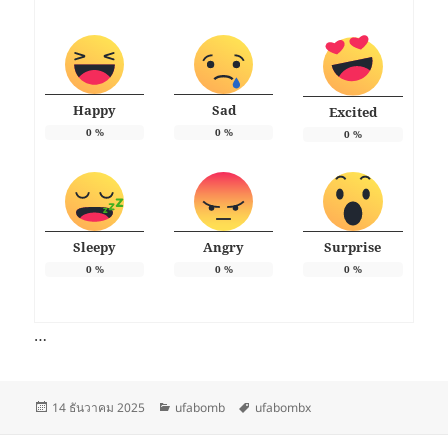
Happy
Sad
Excited
0
%
0
%
0
%
Sleepy
Angry
Surprise
0
%
0
%
0
%
…
เขียน
หมวด
ป้าย
14 ธันวาคม 2025
ufabomb
ufabombx
เมื่อ
หมู่
กำกับ