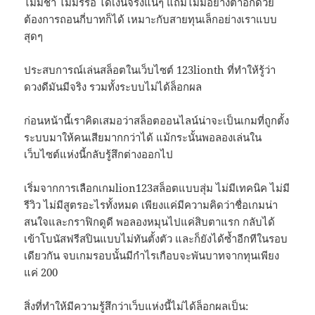
ไม่มีช้า ไม่มีรีรอ ได้เงินจริงแน่ๆ แถมไม่มีอย่างต่ำอีกด้วย
ต้องการถอนกี่บาทก็ได้ เหมาะกับสายทุนเล็กอย่างเราแบบ
สุดๆ
ประสบการณ์เล่นสล็อตในเว็บไซต์ 123lionth ที่ทำให้รู้ว่า
ดวงดีมันมีจริง รวมทั้งระบบไม่ได้ล็อกผล
ก่อนหน้านี้เราคิดเสมอว่าสล็อตออนไลน์น่าจะเป็นเกมที่ถูกตั้ง
ระบบมาให้คนเสียมากกว่าได้ แม้กระนั้นพอลองเล่นใน
เว็บไซต์แห่งนี้กลับรู้สึกต่างออกไป
เริ่มจากการเลือกเกมlion123สล็อตแบบสุ่ม ไม่มีเทคนิค ไม่มี
รีวิว ไม่มีสูตรอะไรทั้งหมด เพียงแค่มีความคิดว่าชื่อเกมน่า
สนใจและกราฟิกดูดี พอลองหมุนไปแค่สิบตาแรก กลับได้
เข้าโบนัสฟรีสปินแบบไม่ทันตั้งตัว และก็ยังได้ซ้ำอีกทีในรอบ
เดียวกัน จบเกมรอบนั้นมีกำไรเกือบจะพันบาทจากทุนเพียง
แค่ 200
สิ่งที่ทำให้มีความรู้สึกว่าเว็บแห่งนี้ไม่ได้ล็อกผลเป็น: