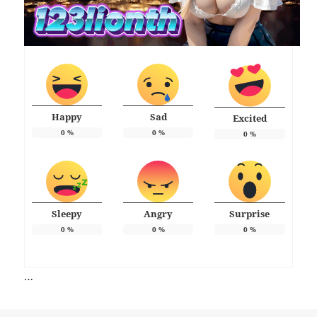
Happy
Sad
Excited
0
%
0
%
0
%
Sleepy
Angry
Surprise
0
%
0
%
0
%
…