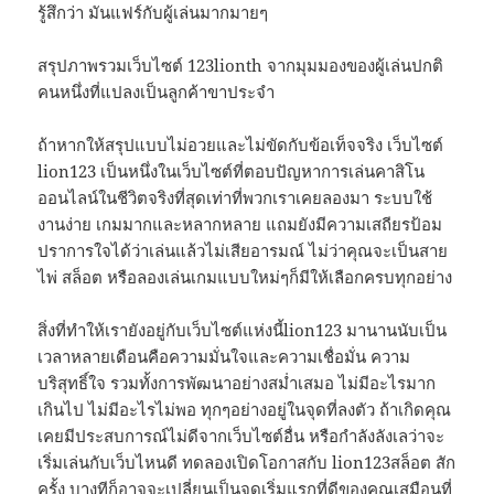
รู้สึกว่า มันแฟร์กับผู้เล่นมากมายๆ
สรุปภาพรวมเว็บไซต์ 123lionth จากมุมมองของผู้เล่นปกติ
คนหนึ่งที่แปลงเป็นลูกค้าขาประจำ
ถ้าหากให้สรุปแบบไม่อวยและไม่ขัดกับข้อเท็จจริง เว็บไซต์
lion123 เป็นหนึ่งในเว็บไซต์ที่ตอบปัญหาการเล่นคาสิโน
ออนไลน์ในชีวิตจริงที่สุดเท่าที่พวกเราเคยลองมา ระบบใช้
งานง่าย เกมมากและหลากหลาย แถมยังมีความเสถียรป้อม
ปราการใจได้ว่าเล่นแล้วไม่เสียอารมณ์ ไม่ว่าคุณจะเป็นสาย
ไพ่ สล็อต หรือลองเล่นเกมแบบใหม่ๆก็มีให้เลือกครบทุกอย่าง
สิ่งที่ทำให้เรายังอยู่กับเว็บไซต์แห่งนี้lion123 มานานนับเป็น
เวลาหลายเดือนคือความมั่นใจและความเชื่อมั่น ความ
บริสุทธิ์ใจ รวมทั้งการพัฒนาอย่างสม่ำเสมอ ไม่มีอะไรมาก
เกินไป ไม่มีอะไรไม่พอ ทุกๆอย่างอยู่ในจุดที่ลงตัว ถ้าเกิดคุณ
เคยมีประสบการณ์ไม่ดีจากเว็บไซต์อื่น หรือกำลังลังเลว่าจะ
เริ่มเล่นกับเว็บไหนดี ทดลองเปิดโอกาสกับ lion123สล็อต สัก
ครั้ง บางทีก็อาจจะเปลี่ยนเป็นจุดเริ่มแรกที่ดีของคุณเสมือนที่