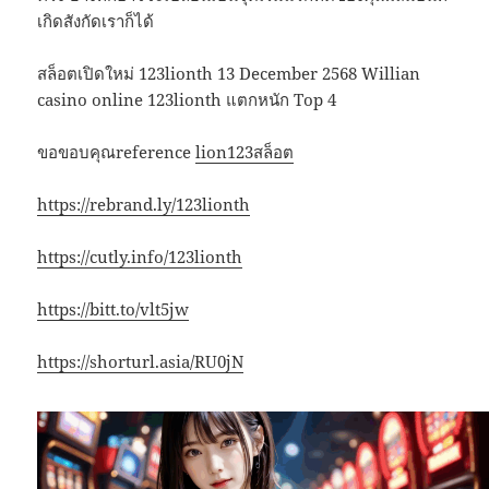
เกิดสังกัดเราก็ได้
สล็อตเปิดใหม่ 123lionth 13 December 2568 Willian
casino online 123lionth แตกหนัก Top 4
ขอขอบคุณreference
lion123สล็อต
https://rebrand.ly/123lionth
https://cutly.info/123lionth
https://bitt.to/vlt5jw
https://shorturl.asia/RU0jN