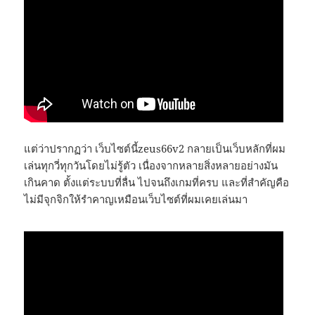
แต่ว่าปรากฏว่า เว็บไซต์นี้zeus66v2 กลายเป็นเว็บหลักที่ผม
เล่นทุกวี่ทุกวันโดยไม่รู้ตัว เนื่องจากหลายสิ่งหลายอย่างมัน
เกินคาด ตั้งแต่ระบบที่ลื่น ไปจนถึงเกมที่ครบ และที่สำคัญคือ
ไม่มีจุกจิกให้รำคาญเหมือนเว็บไซต์ที่ผมเคยเล่นมา