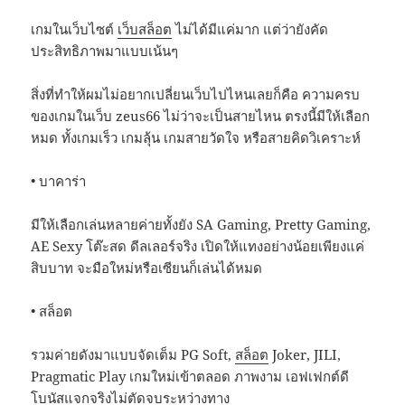
เกมในเว็บไซต์
เว็บสล็อต
ไม่ได้มีแค่มาก แต่ว่ายังคัด
ประสิทธิภาพมาแบบเน้นๆ
สิ่งที่ทำให้ผมไม่อยากเปลี่ยนเว็บไปไหนเลยก็คือ ความครบ
ของเกมในเว็บ zeus66 ไม่ว่าจะเป็นสายไหน ตรงนี้มีให้เลือก
หมด ทั้งเกมเร็ว เกมลุ้น เกมสายวัดใจ หรือสายคิดวิเคราะห์
• บาคาร่า
มีให้เลือกเล่นหลายค่ายทั้งยัง SA Gaming, Pretty Gaming,
AE Sexy โต๊ะสด ดีลเลอร์จริง เปิดให้แทงอย่างน้อยเพียงแค่
สิบบาท จะมือใหม่หรือเซียนก็เล่นได้หมด
• สล็อต
รวมค่ายดังมาแบบจัดเต็ม PG Soft,
สล็อต
Joker, JILI,
Pragmatic Play เกมใหม่เข้าตลอด ภาพงาม เอฟเฟกต์ดี
โบนัสแจกจริงไม่ตัดจบระหว่างทาง