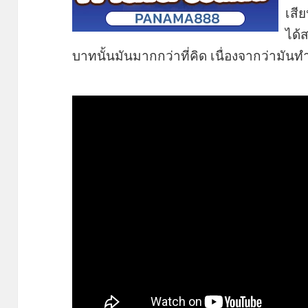
เสี
ได้ส
บาทนั้นมันมากกว่าที่คิด เนื่องจากว่ามันทำ