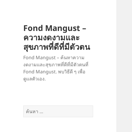
Fond Mangust –
ความงดงามและ
สุขภาพที่ดีที่มีตัวตน
Fond Mangust – ค้นหาความ
งดงามและสุขภาพที่ดีที่มีตัวตนที่
Fond Mangust. พบวิธีดี ๆ เพื่อ
ดูแลตัวเอง.
ค้นหา
สำหรับ: