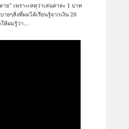
ยหาย” เพราะเหตุว่าเล่นตาละ 1 บาท
บายๆสิ่งที่ผมได้เรียนรู้จากเงิน 20
ให้ผมรู้ว่า…