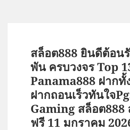
สล็อต888 ยินดีต้อนรับ
พัน ครบวงจร Top 1
Panama888 ฝากทั้ง
ฝากถอนเร็วทันใจPg
Gaming สล็อต888 ส
ฟรี 11 มกราคม 202