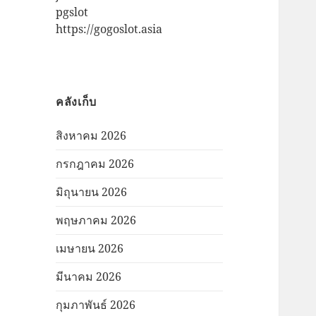
pgslot
https://gogoslot.asia
คลังเก็บ
สิงหาคม 2026
กรกฎาคม 2026
มิถุนายน 2026
พฤษภาคม 2026
เมษายน 2026
มีนาคม 2026
กุมภาพันธ์ 2026