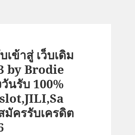
เข้าสู่ เว็บเดิม
3 by Brodie
วันรับ 100%
slot,JILI,Sa
มัครรับเครดิต
6