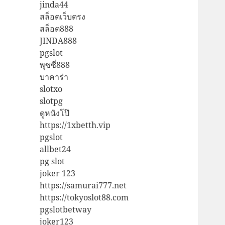
jinda44
สล็อตเว็บตรง
สล็อต888
JINDA888
pgslot
พุซซี่888
บาคาร่า
slotxo
slotpg
ดูหนังโป๊
https://1xbetth.vip
pgslot
allbet24
pg slot
joker 123
https://samurai777.net
https://tokyoslot88.com
pgslotbetway
joker123