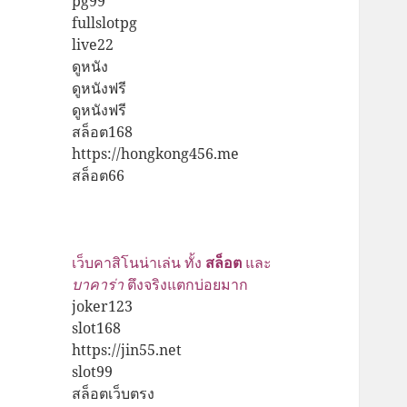
pg99
fullslotpg
live22
ดูหนัง
ดูหนังฟรี
ดูหนังฟรี
สล็อต168
https://hongkong456.me
สล็อต66
เว็บคาสิโนน่าเล่น ทั้ง
สล็อต
และ
บาคาร่า
ตึงจริงแตกบ่อยมาก
joker123
slot168
https://jin55.net
slot99
สล็อตเว็บตรง