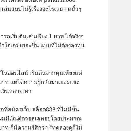
่นแบบไม่รู้เรื่องอะไรเลย กดมั่วๆ
มารถเริ่มต้นเล่นเพียง 1 บาท ได้จริงๆ
เข้าใจเกมเยอะขึ้น แบบที่ไม่ต้องลงทุน
ิโนออนไลน์ เริ่มต้นจากทุนเพียงแค่
บาท แต่ได้ความรู้กลับมาเยอะแยะ
าเงินหลายเท่า
กที่สมัครเว็บ สล็อต888 ที่ไม่มีขั้น
 ผมมีเงินติดวอลเลทอยู่โดยประมาณ
บาท ก็มีความรู้สึกว่า “ทดลองดูก็ไม่