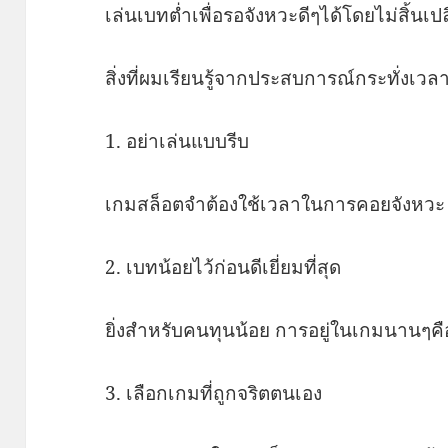
เล่นเบทต่ำเพื่อรอจังหวะดีๆได้โดยไม่สิ้นเป
สิ่งที่ผมเรียนรู้จากประสบการณ์กระทั่งเวลาน
1. อย่าเล่นแบบรีบ
เกมสล็อตจำต้องใช้เวลาในการคอยจังหวะ 
2. เบทน้อยไว้ก่อนดีเยี่ยมที่สุด
ยิ่งสำหรับคนทุนน้อย การอยู่ในเกมนานๆคื
3. เลือกเกมที่ถูกจริตตนเอง