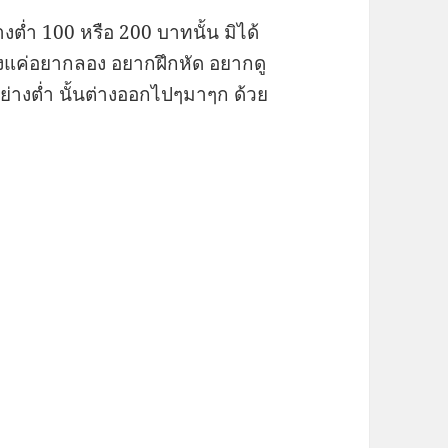
งต่ำ 100 หรือ 200 บาทนั้น มิได้
ียงแค่อยากลอง อยากฝึกหัด อยากดู
อย่างต่ำ นั้นต่างออกไปๆมาๆก ด้วย