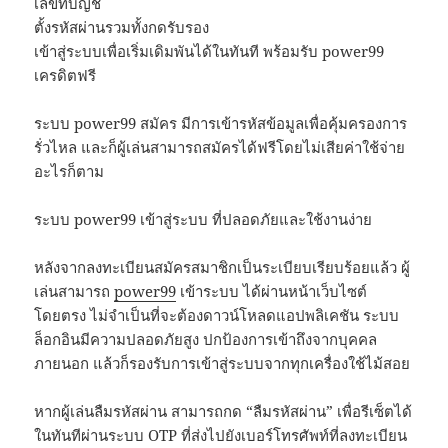
เลขที่บัญชี
ตั้งรหัสผ่านรวมทั้งกดรับรอง
เข้าสู่ระบบเพื่อเริ่มเดิมพันได้ในทันที พร้อมรับ power99
เครดิตฟรี
ระบบ power99 สมัคร มีการเข้ารหัสข้อมูลเพื่อคุ้มครองการ
รั่วไหล และก็ผู้เล่นสามารถสมัครได้ฟรีโดยไม่เสียค่าใช้จ่าย
อะไรก็ตาม
ระบบ power99 เข้าสู่ระบบ ที่ปลอดภัยและใช้งานง่าย
หลังจากลงทะเบียนสมัครสมาชิกเป็นระเบียบเรียบร้อยแล้ว ผู้
เล่นสามารถ
power99
เข้าระบบ ได้ผ่านหน้าเว็บไซต์
โดยตรง ไม่จำเป็นที่จะต้องดาวน์โหลดแอปพลิเคชัน ระบบ
ล็อกอินมีความปลอดภัยสูง ปกป้องการเข้าถึงจากบุคคล
ภายนอก แล้วก็รองรับการเข้าสู่ระบบจากทุกเครื่องใช้ไม้สอย
หากผู้เล่นลืมรหัสผ่าน สามารถกด “ลืมรหัสผ่าน” เพื่อรีเซ็ตได้
ในทันทีผ่านระบบ OTP ที่ส่งไปยังเบอร์โทรศัพท์ที่ลงทะเบียน