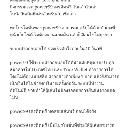
กิจกรรมแจก power99 เครดิตฟรี วันแล้ววันเล่า
โบนัสวันเกิดพิเศษสำหรับสมาชิกเก่า
ทุกโปรโมชั่นของ power99 สามารถกดรับได้ด้วยตัวเองที่
หน้าเว็บไซต์ ไม่ต้องผ่านแอดมิน แล้วก็เงื่อนไขไม่ยุ่งยาก
ระบบฝากถอนออโต้ รวดเร็วทันใจภายใน 10 วินาที
power99 ใช้ระบบฝากถอนออโต้ที่นำสมัยที่สุด รองรับทุก
ธนาคารในประเทศไทย และ True Wallet ทำรายการได้
โดยไม่ต้องแนบสลิป ฝากอย่างต่ำเพียง 1 บาท แล้วก็สามารถ
เบิกเงินได้ไม่จำกัดปริมาณครั้งต่อวัน ระบบนี้ทำงาน
อัตโนมัติ ช่วยทำให้ผู้เล่นไม่ต้องรอคอยการยืนยันจากแอด
ไม่น
power99 เครดิตฟรี ทดสอบเล่นฟรี ถอนได้จริง
power99 เครดิตฟรี เป็นโปรโมชั่นที่ช่วยให้ผู้เล่นสามารถ