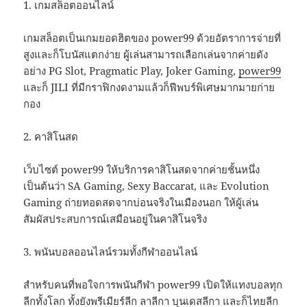
1. เกมสล็อตออนไลน์
เกมสล็อตเป็นเกมยอดฮิตของ power99 ด้วยอัตราการจ่ายที่
สูงและก็โบนัสแตกง่าย ผู้เล่นสามารถเลือกเล่นจากค่ายดัง
อย่าง PG Slot, Pragmatic Play, Joker Gaming,
power99
และก็ JILI ที่มีกราฟิกงดงามแล้วก็ฟีพบร์พิเศษมากมายก่าย
กอง
2. คาสิโนสด
เว็บไซต์ power99 ให้บริการคาสิโนสดจากค่ายชั้นหนึ่ง
เป็นต้นว่า SA Gaming, Sexy Baccarat, และ Evolution
Gaming ถ่ายทอดสดจากบ่อนจริงในเมืองนอก ให้ผู้เล่น
สัมผัสประสบการณ์เสมือนอยู่ในคาสิโนจริง
3. พนันบอลออนไลน์รวมทั้งกีฬาออนไลน์
สำหรับคนที่พอใจการพนันกีฬา power99 เปิดให้แทงบอลทุก
ลีกทั้งโลก ทั้งยังพรีเมียร์ลีก ลาลีกา บุนเดสลีกา และก็ไทยลีก