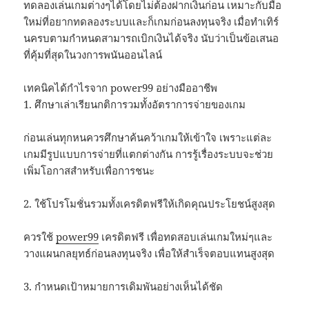
ทดลองเล่นเกมต่างๆได้โดยไม่ต้องฝากเงินก่อน เหมาะกับมือ
ใหม่ที่อยากทดลองระบบและก็เกมก่อนลงทุนจริง เมื่อทำเทิร์
นครบตามกำหนดสามารถเบิกเงินได้จริง นับว่าเป็นข้อเสนอ
ที่คุ้มที่สุดในวงการพนันออนไลน์
เทคนิคได้กำไรจาก power99 อย่างมืออาชีพ
1. ศึกษาเล่าเรียนกติการวมทั้งอัตราการจ่ายของเกม
ก่อนเล่นทุกหนควรศึกษาค้นคว้าเกมให้เข้าใจ เพราะแต่ละ
เกมมีรูปแบบการจ่ายที่แตกต่างกัน การรู้เรื่องระบบจะช่วย
เพิ่มโอกาสสำหรับเพื่อการชนะ
2. ใช้โปรโมชั่นรวมทั้งเครดิตฟรีให้เกิดคุณประโยชน์สูงสุด
ควรใช้
power99
เครดิตฟรี เพื่อทดสอบเล่นเกมใหม่ๆและ
วางแผนกลยุทธ์ก่อนลงทุนจริง เพื่อให้สำเร็จตอบแทนสูงสุด
3. กำหนดเป้าหมายการเดิมพันอย่างเห็นได้ชัด