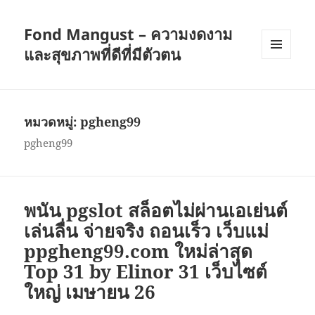
Fond Mangust – ความงดงาม
และสุขภาพที่ดีที่มีตัวตน
เมนู
และวิด
เจ็ต
หมวดหมู่:
pgheng99
pgheng99
พนัน pgslot สล็อตไม่ผ่านเอเย่นต์
เล่นลื่น จ่ายจริง ถอนเร็ว เว็บแม่
ppgheng99.com ใหม่ล่าสุด
Top 31 by Elinor 31 เว็บไซต์
ใหญ่ เมษายน 26