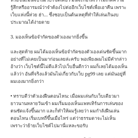
รู้สึกหรืออารมณ์ว่าจำต้องไปต่ออีกเว็บไซต์เพื่อเอาคืน เพราะ
เว็บแห่งนี้ห่วย ฮ่า… ซึ่งชอบเป็นต้นเหตุที่ทำให้เล่นเกินงบ
ประมาณได้ง่ายดาย
3. มองเห็นข้อจำกัดของตัวเองมากยิ่งขึ้น
และสุดท้าย ผมได้มองเห็นข้อจำกัดของตัวเองเด่นชัดขึ้นมาก
อย่างที่ไม่เคยเป็นมาก่อนเลยล่ะครับ พอเพียงผมไม่มีคำกล่าว
อ้างว่า เว็บไซต์นี้ไม่ดีแล้วไปเว็บอื่นดีกว่า ผมก็เลยได้มองเห็น
แล้วว่า อันที่จริงแล้วมันไม่เกี่ยวกับเว็บ pg99 เลย แต่มันอยู่ที่
ผมเองมากยิ่งกว่า
• ทราบดีว่าตัวเองฝืนตอนไหน: เมื่อผมเล่นกับเว็บเดียวมา
ยาวนานหลายวันเข้า ผมเริ่มมองเห็นแพทเทิร์นการเล่นของ
ตนชัดแจ้งขึ้นมาก และก็ทำให้ผมรู้เลยว่า ผมกำลังฝืนเล่น
ตอนไหน เริ่มเบทถี่ขึ้นเมื่อไหร่ แต่ว่าธรรมดาจะไม่เห็น
เพราะว่าย้ายเว็บไซต์ไปมานี่แหละขอรับ