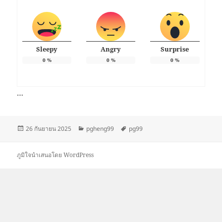
Sleepy
Angry
Surprise
0
%
0
%
0
%
…
เขียน
หมวด
ป้าย
26 กันยายน 2025
pgheng99
pg99
เมื่อ
หมู่
กำกับ
ภูมิใจนำเสนอโดย WordPress