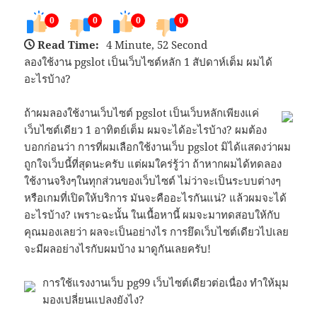
0
0
0
0
Read Time:
4 Minute, 52 Second
ลองใช้งาน pgslot เป็นเว็บไซต์หลัก 1 สัปดาห์เต็ม ผมได้
อะไรบ้าง?
ถ้าผมลองใช้งานเว็บไซต์ pgslot เป็นเว็บหลักเพียงแค่
เว็บไซต์เดียว 1 อาทิตย์เต็ม ผมจะได้อะไรบ้าง? ผมต้อง
บอกก่อนว่า การที่ผมเลือกใช้งานเว็บ pgslot มิได้แสดงว่าผม
ถูกใจเว็บนี้ที่สุดนะครับ แต่ผมใคร่รู้ว่า ถ้าหากผมได้ทดลอง
ใช้งานจริงๆในทุกส่วนของเว็บไซต์ ไม่ว่าจะเป็นระบบต่างๆ
หรือเกมที่เปิดให้บริการ มันจะคืออะไรกันแน่? แล้วผมจะได้
อะไรบ้าง? เพราะฉะนั้น ในเนื้อหานี้ ผมจะมาทดสอบให้กับ
คุณมองเลยว่า ผลจะเป็นอย่างไร การยึดเว็บไซต์เดียวไปเลย
จะมีผลอย่างไรกับผมบ้าง มาดูกันเลยครับ!
การใช้แรงงานเว็บ pg99 เว็บไซต์เดียวต่อเนื่อง ทำให้มุม
มองเปลี่ยนแปลงยังไง?