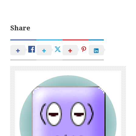
Share