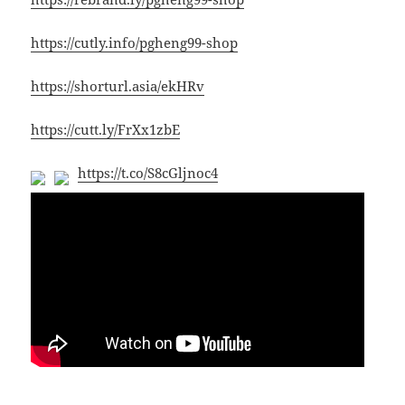
https://cutly.info/pgheng99-shop
https://shorturl.asia/ekHRv
https://cutt.ly/FrXx1zbE
https://t.co/S8cGljnoc4