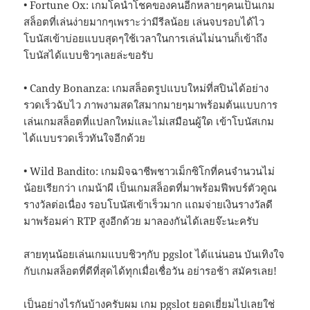
• Fortune Ox: เกมโคนำโชคของคนอีกหลายๆคนเป็นเกม
สล็อตที่เล่นง่ายมากๆเพราะว่ามีรีลน้อย เล่นจบรอบได้ไว
โบนัสเข้าบ่อยแบบสุดๆใช้เวลาในการเล่นไม่นานก็เข้าถึง
โบนัสได้แบบชิวๆเลยล่ะขอรับ
• Candy Bonanza: เกมสล็อตรูปแบบใหม่ที่สปินได้อย่าง
รวดเร็วฉับไว ภาพงามสดใสมากมายๆมาพร้อมต้นแบบการ
เล่นเกมสล็อตที่แปลกใหม่และไม่เสมือนผู้ใด เข้าโบนัสเกม
ได้แบบรวดเร็วทันใจอีกด้วย
• Wild Bandito: เกมมิจฉาชีพชาวเม็กซิโกที่คนจำนวนไม่
น้อยเรียกว่า เกมน้าผี เป็นเกมสล็อตที่มาพร้อมฟีพบร์ตัวคูณ
รางวัลต่อเนื่อง รอบโบนัสเข้าเร็วมาก แถมจ่ายเงินรางวัลดี
มาพร้อมค่า RTP สูงอีกด้วย มาลองกันได้เลยจ๊ะนะครับ
สายทุนน้อยเล่นเกมแบบชิวๆกับ pgslot ได้แน่นอน บันเทิงใจ
กับเกมสล็อตที่ดีที่สุดได้ทุกเมื่อเชื่อวัน อย่ารอช้า สมัครเลย!
เป็นอย่างไรกันบ้างครับผม เกม pgslot ยอดเยี่ยมไปเลยใช่