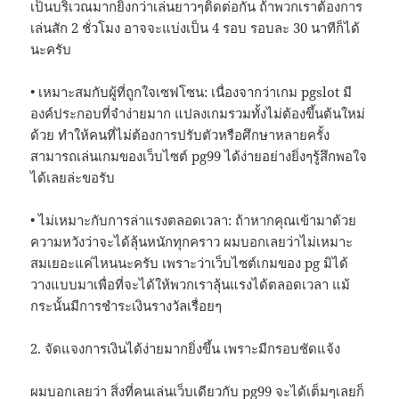
เป็นบริเวณมากยิ่งกว่าเล่นยาวๆติดต่อกัน ถ้าพวกเราต้องการ
เล่นสัก 2 ชั่วโมง อาจจะแบ่งเป็น 4 รอบ รอบละ 30 นาทีก็ได้
นะครับ
• เหมาะสมกับผู้ที่ถูกใจเซฟโซน: เนื่องจากว่าเกม pgslot มี
องค์ประกอบที่จำง่ายมาก แปลงเกมรวมทั้งไม่ต้องขึ้นต้นใหม่
ด้วย ทำให้คนที่ไม่ต้องการปรับตัวหรือศึกษาหลายครั้ง
สามารถเล่นเกมของเว็บไซต์ pg99 ได้ง่ายอย่างยิ่งๆรู้สึกพอใจ
ได้เลยล่ะขอรับ
• ไม่เหมาะกับการล่าแรงตลอดเวลา: ถ้าหากคุณเข้ามาด้วย
ความหวังว่าจะได้ลุ้นหนักทุกคราว ผมบอกเลยว่าไม่เหมาะ
สมเยอะแค่ไหนนะครับ เพราะว่าเว็บไซต์เกมของ pg มิได้
วางแบบมาเพื่อที่จะได้ให้พวกเราลุ้นแรงได้ตลอดเวลา แม้
กระนั้นมีการชำระเงินรางวัลเรื่อยๆ
2. จัดแจงการเงินได้ง่ายมากยิ่งขึ้น เพราะมีกรอบชัดแจ้ง
ผมบอกเลยว่า สิ่งที่คนเล่นเว็บเดียวกับ pg99 จะได้เต็มๆเลยก็