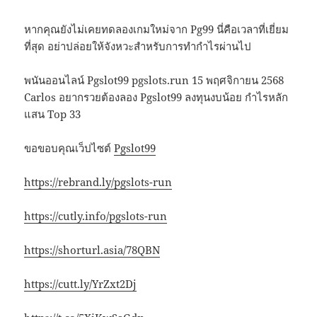
หากคุณยังไม่เคยทดลองเกมใหม่จาก Pg99 นี่คือเวลาที่เยี่ยม
ที่สุด อย่าปล่อยให้จังหวะสำหรับการทำกำไรผ่านไป
พนันออนไลน์ Pgslot99 pgslots.run 15 พฤศจิกายน 2568
Carlos อยากรวยต้องลอง Pgslot99 ลงทุนงบน้อย กำไรหลัก
แสน Top 33
ขอขอบคุณเว็ปไซต์
Pgslot99
https://rebrand.ly/pgslots-run
https://cutly.info/pgslots-run
https://shorturl.asia/78QBN
https://cutt.ly/YrZxt2Dj