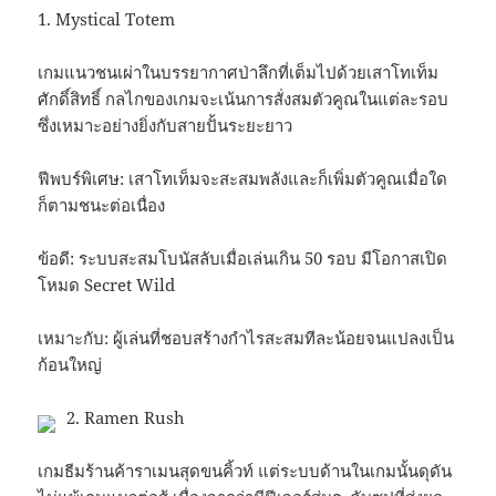
1. Mystical Totem
เกมแนวชนเผ่าในบรรยากาศป่าลึกที่เต็มไปด้วยเสาโทเท็ม
ศักดิ์สิทธิ์ กลไกของเกมจะเน้นการสั่งสมตัวคูณในแต่ละรอบ
ซึ่งเหมาะอย่างยิ่งกับสายปั้นระยะยาว
ฟีพบร์พิเศษ: เสาโทเท็มจะสะสมพลังและก็เพิ่มตัวคูณเมื่อใด
ก็ตามชนะต่อเนื่อง
ข้อดี: ระบบสะสมโบนัสลับเมื่อเล่นเกิน 50 รอบ มีโอกาสเปิด
โหมด Secret Wild
เหมาะกับ: ผู้เล่นที่ชอบสร้างกำไรสะสมทีละน้อยจนแปลงเป็น
ก้อนใหญ่
2. Ramen Rush
เกมธีมร้านค้าราเมนสุดขนคิ้วท์ แต่ระบบด้านในเกมนั้นดุดัน