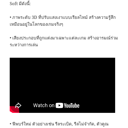
Soft มีดังนี้:
• ภาพระดับ 3D ที่ปรับแสงเงาแบบเรียลไทม์ สร้างความรู้สึก
เหมือนอยู่ในโลกของเกมจริงๆ
• เสียงประกอบที่ถูกแต่งมาเฉพาะแต่ละเกม สร้างอารมณ์ร่วม
ระหว่างการเล่น
• ฟีพบร์ใหม่ ตัวอย่างเช่น รีลระเบิด, รีลไม่จำกัด, ตัวคูณ