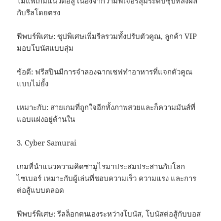
ไม่แพ้เกมแนวต่อสู้ เนื่องจากว่ามีฟีเจอร์สุ่มระดับซุปที่ส่งผล
กับรีลโดยตรง
ฟีพบร์พิเศษ: ซุปพิเศษเพิ่มรีลรวมทั้งปรับตัวคูณ, ลูกค้า VIP
มอบโบนัสแบบสุ่ม
ข้อดี: ฟรีสปินมีการจำลองฉากเชฟทำอาหารที่แจกตัวคูณ
แบบไม่ยั้ง
เหมาะกับ: สายเกมที่ถูกใจอีกทั้งภาพสวยและก็ความมันส์ที่
แอบแฝงอยู่ด้านใน
3. Cyber Samurai
เกมที่นำแนวความคิดซามูไรมาประสมประสานกับโลก
ไซเบอร์ เหมาะกับผู้เล่นที่ชอบความเร็ว ความแรง และการ
ต่อสู้แบบตลอด
ฟีพบร์พิเศษ: รีลล็อกตนเองระหว่างโบนัส, โบนัสต่อสู้กับบอส