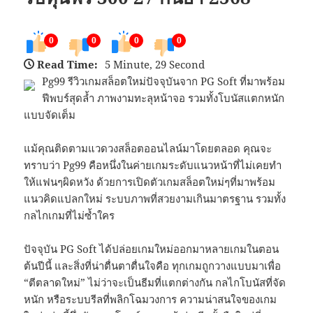
0
0
0
0
Read Time:
5 Minute, 29 Second
Pg99 รีวิวเกมสล็อตใหม่ปัจจุบันจาก PG Soft ที่มาพร้อม
ฟีพบร์สุดล้ำ ภาพงามทะลุหน้าจอ รวมทั้งโบนัสแตกหนัก
แบบจัดเต็ม
แม้คุณติดตามแวดวงสล็อตออนไลน์มาโดยตลอด คุณจะ
ทราบว่า Pg99 คือหนึ่งในค่ายเกมระดับแนวหน้าที่ไม่เคยทำ
ให้แฟนๆผิดหวัง ด้วยการเปิดตัวเกมสล็อตใหม่ๆที่มาพร้อม
แนวคิดแปลกใหม่ ระบบภาพที่สวยงามเกินมาตรฐาน รวมทั้ง
กลไกเกมที่ไม่ซ้ำใคร
ปัจจุบัน PG Soft ได้ปล่อยเกมใหม่ออกมาหลายเกมในตอน
ต้นปีนี้ และสิ่งที่น่าตื่นตาตื่นใจคือ ทุกเกมถูกวางแบบมาเพื่อ
“ตีตลาดใหม่” ไม่ว่าจะเป็นธีมที่แตกต่างกัน กลไกโบนัสที่จัด
หนัก หรือระบบรีลที่พลิกโฉมวงการ ความน่าสนใจของเกม