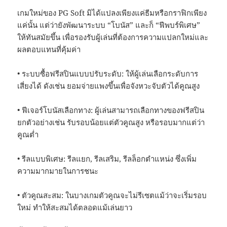
เกมใหม่ของ PG Soft มิได้แปลงเพียงแค่ธีมหรือกราฟิกเพียง
แค่นั้น แต่ว่ายังพัฒนาระบบ “โบนัส” และก็ “ฟีพบร์พิเศษ”
ให้ทันสมัยขึ้น เพื่อรองรับผู้เล่นที่ต้องการความแปลกใหม่และ
ผลตอบแทนที่คุ้มค่า
• ระบบซื้อฟรีสปินแบบปรับระดับ: ให้ผู้เล่นเลือกระดับการ
เสี่ยงได้ ดังเช่น ยอมจ่ายแพงขึ้นเพื่อจังหวะจับตัวได้คูณสูง
• ฟีเจอร์โบนัสเลือกทาง: ผู้เล่นสามารถเลือกทางของฟรีสปิน
ยกตัวอย่างเช่น รับรอบน้อยแต่ตัวคูณสูง หรือรอบมากแต่ว่า
คูณต่ำ
• รีลแบบพิเศษ: รีลแยก, รีลเสริม, รีลล็อกตำแหน่ง ซึ่งเพิ่ม
ความมากมายในการชนะ
• ตัวคูณสะสม: ในบางเกมตัวคูณจะไม่รีเซตแม้ว่าจะเริ่มรอบ
ใหม่ ทำให้สะสมได้ตลอดแม้เล่นยาว