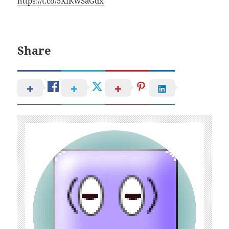
https://t.co/5XiKwSaGdx
Share