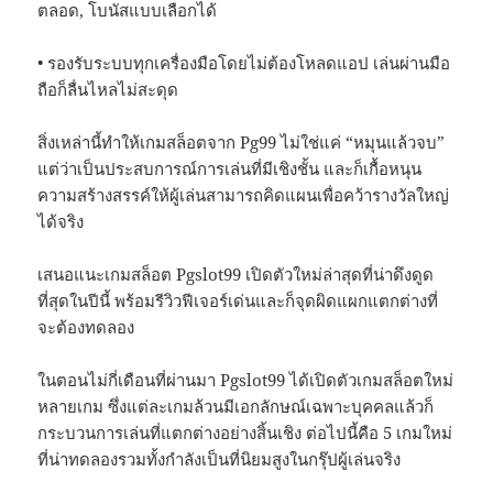
ตลอด, โบนัสแบบเลือกได้
• รองรับระบบทุกเครื่องมือโดยไม่ต้องโหลดแอป เล่นผ่านมือ
ถือก็ลื่นไหลไม่สะดุด
สิ่งเหล่านี้ทำให้เกมสล็อตจาก Pg99 ไม่ใช่แค่ “หมุนแล้วจบ”
แต่ว่าเป็นประสบการณ์การเล่นที่มีเชิงชั้น และก็เกื้อหนุน
ความสร้างสรรค์ให้ผู้เล่นสามารถคิดแผนเพื่อคว้ารางวัลใหญ่
ได้จริง
เสนอแนะเกมสล็อต Pgslot99 เปิดตัวใหม่ล่าสุดที่น่าดึงดูด
ที่สุดในปีนี้ พร้อมรีวิวฟีเจอร์เด่นและก็จุดผิดแผกแตกต่างที่
จะต้องทดลอง
ในตอนไม่กี่เดือนที่ผ่านมา Pgslot99 ได้เปิดตัวเกมสล็อตใหม่
หลายเกม ซึ่งแต่ละเกมล้วนมีเอกลักษณ์เฉพาะบุคคลแล้วก็
กระบวนการเล่นที่แตกต่างอย่างสิ้นเชิง ต่อไปนี้คือ 5 เกมใหม่
ที่น่าทดลองรวมทั้งกำลังเป็นที่นิยมสูงในกรุ๊ปผู้เล่นจริง