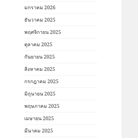
มกราคม 2026
ธันวาคม 2025
พฤศจิกายน 2025
ตุลาคม 2025
กันยายน 2025
สิงหาคม 2025
กรกฎาคม 2025
มิถุนายน 2025
พฤษภาคม 2025
เมษายน 2025
มีนาคม 2025