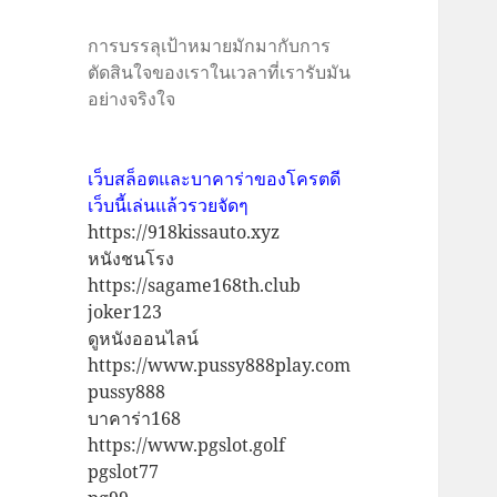
การบรรลุเป้าหมายมักมากับการ
ตัดสินใจของเราในเวลาที่เรารับมัน
อย่างจริงใจ
เว็บสล็อตและบาคาร่าของโครตดี
เว็บนี้เล่นแล้วรวยจัดๆ
https://918kissauto.xyz
หนังชนโรง
https://sagame168th.club
joker123
ดูหนังออนไลน์
https://www.pussy888play.com
pussy888
บาคาร่า168
https://www.pgslot.golf
pgslot77