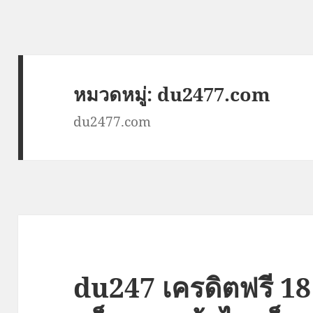
หมวดหมู่:
du2477.com
du2477.com
du247 เครดิตฟรี 1