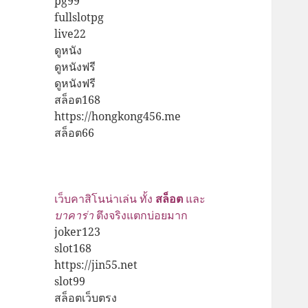
pg99
fullslotpg
live22
ดูหนัง
ดูหนังฟรี
ดูหนังฟรี
สล็อต168
https://hongkong456.me
สล็อต66
เว็บคาสิโนน่าเล่น ทั้ง
สล็อต
และ
บาคาร่า
ตึงจริงแตกบ่อยมาก
joker123
slot168
https://jin55.net
slot99
สล็อตเว็บตรง