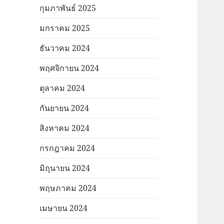
กุมภาพันธ์ 2025
มกราคม 2025
ธันวาคม 2024
พฤศจิกายน 2024
ตุลาคม 2024
กันยายน 2024
สิงหาคม 2024
กรกฎาคม 2024
มิถุนายน 2024
พฤษภาคม 2024
เมษายน 2024