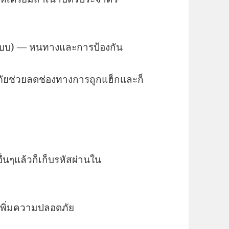
ระบบ) — หนทางและการป้องกัน
ภัยช่วยลดช่องทางการถูกแฮ็กและก็
อื่นๆแล้วก็เก็บรหัสผ่านใน
อเพิ่มความปลอดภัย