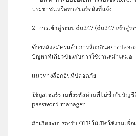
ประชาชนหรือพาสปอร์ตดังที่แจ้ง
2. การเข้าสู่ระบบ du247 (
du247
เข้าสู่
ข้างหลังสมัครแล้ว การล็อกอินอย่างปลอด
ปัญหาที่เกี่ยวข้องกับการใช้งานสม่ำเสมอ
แนวทางล็อกอินที่ปลอดภัย
ใช้ยูสเซอร์รวมทั้งรหัสผ่านที่ไม่ซ้ำกับบัญชี
password manager
ถ้าเกิดระบบรองรับ OTP ให้เปิดใช้งานเพื่