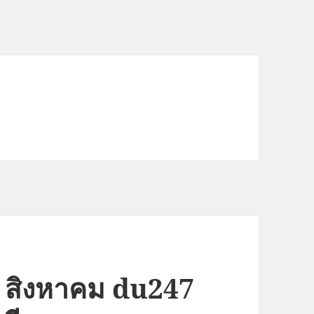
8 สิงหาคม du247