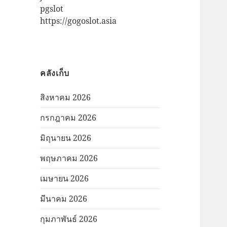
pgslot
https://gogoslot.asia
คลังเก็บ
สิงหาคม 2026
กรกฎาคม 2026
มิถุนายน 2026
พฤษภาคม 2026
เมษายน 2026
มีนาคม 2026
กุมภาพันธ์ 2026