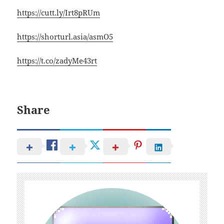
https://cutt.ly/Irt8pRUm
https://shorturl.asia/asmO5
https://t.co/zadyMe43rt
Share