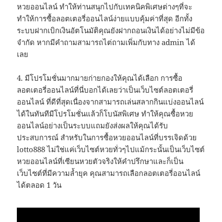
หวยออนไลน์ ทำให้ท่านสนุกไปกับเทคนิคพิเศษต่างๆที่จะ
ทำให้การซื้อลอตเตอรี่ออนไลน์ง่ายแบบคุ้มค่าที่สุด อีกทั้ง
ระบบฝากเบิกเงินอัตโนมัติคุณยังฝากถอนเงินได้อย่างไม่มีข้อ
จำกัด หากมีคำถามสามารถไต่ถามเพิ่มกับทาง admin ได้
เลย
4. มีโปรโมชั่นมากมายก่ายกองให้คุณได้เลือก การซื้อ
ลอตเตอรี่ออนไลน์ที่นี่บอกได้เลยว่าเป็นเว็บไซต์ลอตเตอรี่
ออนไลน์ ที่ดีที่สุดเนื่องจากสามารถเล่นสลากกินแบ่งออนไลน์
ได้ในทันทีมีโปรโมชั่นแล้วก็โบนัสพิเศษ ทำให้คุณซื้อหวย
ออนไลน์อย่างเป็นระบบแถมยังส่งผลให้คุณได้รับ
ประสบการณ์ สำหรับในการซื้อหวยออนไลน์ที่บรรเจิดด้วย
lotto888 ไม่ใช่แค่เว็บไซต์หวยทั่วๆไปแม้กระนั้นเป็นเว็บไซต์
หวยออนไลน์ที่เซียนหวยตัวจริงให้คำปรึกษาและก็เป็น
เว็บไซต์ที่มีความล้ำยุค คุณสามารถเลือกลอตเตอรี่ออนไลน์
ได้ตลอด 1 วัน