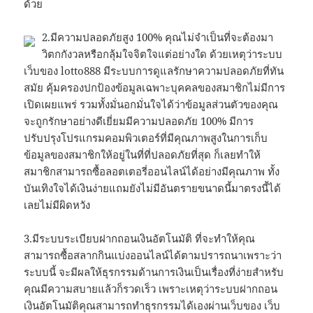
ด้วย
2.มีความปลอดภัยสูง 100% คุณไม่จำเป็นที่จะต้องมา
วิตกกังวลหรือกลุ้มใจจิตใจแต่อย่างใด ด้วยเหตุว่าระบบ
เว็บของ lotto888 มีระบบการดูแลรักษาความปลอดภัยที่ทัน
สมัย คุ้มครองปกป้องข้อมูลเฉพาะบุคคลของสมาชิกไม่มีการ
เปิดเผยแพร่ รวมทั้งมั่นอกมั่นใจได้ว่าข้อมูลส่วนตัวของคุณ
จะถูกรักษาอย่างดีเยี่ยมมีความปลอดภัย 100% มีการ
ปรับปรุงโปรแกรมคอมพิวเตอร์ที่มีคุณภาพสูงในการเก็บ
ข้อมูลของสมาชิกให้อยู่ในที่ที่ปลอดภัยที่สุด ก็เลยทำให้
สมาชิกสามารถซื้อลอตเตอรี่ออนไลน์ได้อย่างมีคุณภาพ ทั้ง
บันเทิงใจได้เงินง่ายแถมยังไม่มีอันตรายขนาดนี้มาตรงนี้ได้
เลยไม่มีผิดหวัง
3.มีระบบระเบียบฝากถอนเงินอัตโนมัติ ที่จะทำให้คุณ
สามารถซื้อสลากกินแบ่งออนไลน์ได้ตามปรารถนาเพราะว่า
ระบบนี้ จะมีผลให้ธุรกรรมด้านการเงินเป็นเรื่องที่ง่ายสำหรับ
คุณมีความสบายแล้วก็รวดเร็ว เพราะเหตุว่าระบบฝากถอน
เงินอัตโนมัติคุณสามารถทำธุรกรรมได้เองผ่านเว็บของ เว็บ