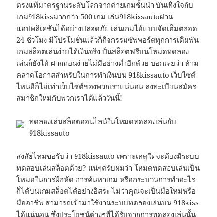
ตรงแท้มาตรฐานระดับโลกจากค่ายเกมชั้นนำ บันเทิงใจกับ
เกม918kissมากกว่า 500 เกม เล่น918kissautoผ่าน
แอปพลิเคชันได้อย่างปลอดภัย เล่นเกมได้แบบจัดเต็มตลอด
24 ชั่วโมง มีโปรโมชั่นแล้วก็กิจกรรมซัพพอร์ตทุกการเดิมพัน
เกมสล็อตเล่นง่ายได้เงินจริง ปั่นสล็อตฟรีบนโหมดทดลอง
เล่นก็ยังได้ ฝากถอนง่ายไม่มีอย่างต่ำอีกด้วย บอกเลยว่า ห้าม
คลาดโอกาสสำหรับในการทำเงินบน 918kissauto เว็บไซต์
ไหนดีก็ไม่เท่าเว็บไซต์ของพวกเราแน่นอน ลงทะเบียนสมัคร
สมาชิกใหม่กับพวกเราได้แล้ววันนี้!
ทดลองเล่นสล็อตออนไลน์ในโหมดทดลองเล่นกับ
918kissauto
สงสัยไหมขอรับว่า 918kissauto เพราะเหตุใดจะต้องมีระบบ
ทดสอบเล่นสล็อตด้วย? แน่ๆครับผมว่า โหมดทดสอบเล่นเป็น
โหมดในการฝึกหัด การค้นหาเกม หรือกระบวนการทำอะไร
ก็ได้บนเกมสล็อตได้อย่างอิสระ ไม่ว่าคุณจะเป็นมือใหม่หรือ
มืออาชีพ สามารถเข้ามาใช้งานระบบทดลองเล่นบน 918kiss
ได้แน่นอน ซึ่งประโยชน์ต่างๆที่ได้รับจากการทดลองเล่นนั้น