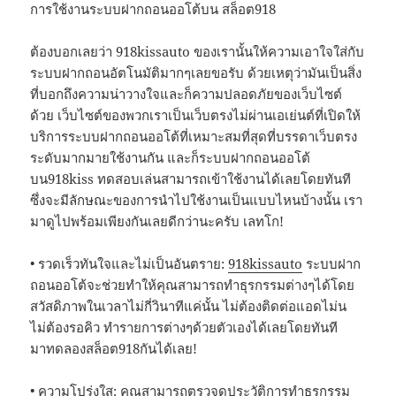
การใช้งานระบบฝากถอนออโต้บน สล็อต918
ต้องบอกเลยว่า 918kissauto ของเรานั้นให้ความเอาใจใส่กับ
ระบบฝากถอนอัตโนมัติมากๆเลยขอรับ ด้วยเหตุว่ามันเป็นสิ่ง
ที่บอกถึงความน่าวางใจและก็ความปลอดภัยของเว็บไซต์
ด้วย เว็บไซต์ของพวกเราเป็นเว็บตรงไม่ผ่านเอเย่นต์ที่เปิดให้
บริการระบบฝากถอนออโต้ที่เหมาะสมที่สุดที่บรรดาเว็บตรง
ระดับมากมายใช้งานกัน และก็ระบบฝากถอนออโต้
บน918kiss ทดสอบเล่นสามารถเข้าใช้งานได้เลยโดยทันที
ซึ่งจะมีลักษณะของการนำไปใช้งานเป็นแบบไหนบ้างนั้น เรา
มาดูไปพร้อมเพียงกันเลยดีกว่านะครับ เลทโก!
• รวดเร็วทันใจและไม่เป็นอันตราย:
918kissauto
ระบบฝาก
ถอนออโต้จะช่วยทำให้คุณสามารถทำธุรกรรมต่างๆได้โดย
สวัสดิภาพในเวลาไม่กี่วินาทีแค่นั้น ไม่ต้องติดต่อแอดไม่น
ไม่ต้องรอคิว ทำรายการต่างๆด้วยตัวเองได้เลยโดยทันที
มาทดลองสล็อต918กันได้เลย!
• ความโปร่งใส: คุณสามารถตรวจดูประวัติการทำธุรกรรม