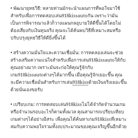
• พัฒนายุทธวิธี: หลายท่านมักจะนำแผนการที่พอใจมาใช้
สำหรับเพื่อการทดสอบเล่น918kissautoกัน เพราะว่ามัน
เป็นการพิจารณาแล้วก็วางแผนกลอุบายให้ดีขึ้นได้โดยไม่
ต้องเสี่ยงกับเงินทุนจริง คุณจะได้ค้นพบวิธีที่เหมาะสมหรือ
ปรับปรุงยุทธวิธีให้ดียิ่งขึ้นได้
• สร้างความมั่นใจและความเชื่อมั่น: การทดลองเล่นจะช่วย
สร้างเสริมความแน่ใจสำหรับเพื่อการเล่น918kissautoให้กับ
คุณอย่างมาก เพราะมันจะก่อให้คุณรู้จักกับ
เกม918kissautoต่างๆได้มากขึ้น เมื่อคุณรู้จักเยอะขึ้น คุณ
จะมีความเชื่อมั่นสำหรับการเล่น
918kiss
ด้วยเงินจริงเยอะขึ้น
ด้วยนั่นเองขอรับ
• เปรียบเกม: การทดสอบเล่น918kissไม่ได้จำกัดจำนวนเกม
หรือจำนวนรอบอะไรก็ตามทั้งมวล คุณสามารถเปรียบเทียบ
เกมต่างๆได้อย่างอิสระ เพื่อคุณได้ค้นหาเกม918kissที่เหมาะ
สมกับความพอใจรวมทั้งงบประมาณของคุณเจริญขึ้นอีกด้วย