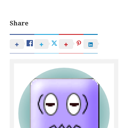
Share