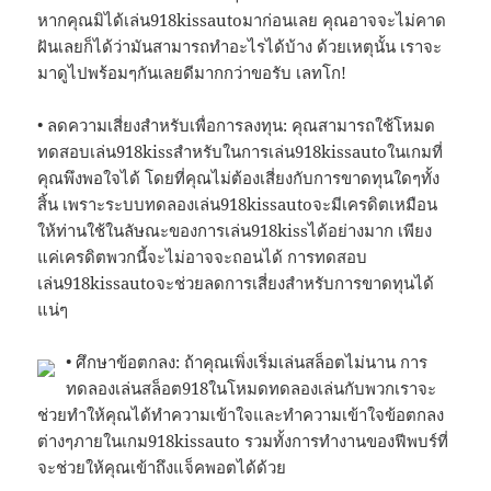
หากคุณมิได้เล่น918kissautoมาก่อนเลย คุณอาจจะไม่คาด
ฝันเลยก็ได้ว่ามันสามารถทำอะไรได้บ้าง ด้วยเหตุนั้น เราจะ
มาดูไปพร้อมๆกันเลยดีมากกว่าขอรับ เลทโก!
• ลดความเสี่ยงสำหรับเพื่อการลงทุน: คุณสามารถใช้โหมด
ทดสอบเล่น918kissสำหรับในการเล่น918kissautoในเกมที่
คุณพึงพอใจได้ โดยที่คุณไม่ต้องเสี่ยงกับการขาดทุนใดๆทั้ง
สิ้น เพราะระบบทดลองเล่น918kissautoจะมีเครดิตเหมือน
ให้ท่านใช้ในลัษณะของการเล่น918kissได้อย่างมาก เพียง
แค่เครดิตพวกนี้จะไม่อาจจะถอนได้ การทดสอบ
เล่น918kissautoจะช่วยลดการเสี่ยงสำหรับการขาดทุนได้
แน่ๆ
• ศึกษาข้อตกลง: ถ้าคุณเพิ่งเริ่มเล่นสล็อตไม่นาน การ
ทดลองเล่นสล็อต918ในโหมดทดลองเล่นกับพวกเราจะ
ช่วยทำให้คุณได้ทำความเข้าใจและทำความเข้าใจข้อตกลง
ต่างๆภายในเกม918kissauto รวมทั้งการทำงานของฟีพบร์ที่
จะช่วยให้คุณเข้าถึงแจ็คพอตได้ด้วย