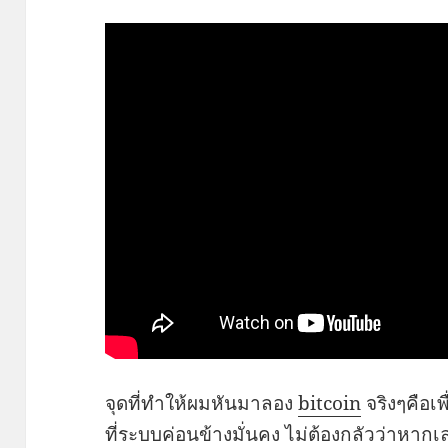
จุดที่ทำให้ผมหันมาลอง
bitcoin
จริงๆคือเพ
ที่ระบบค่อนข้างมั่นคง ไม่ต้องกลัวว่าหาก