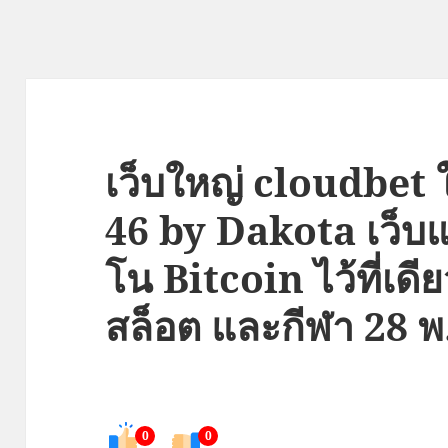
เว็บใหญ่ cloudbet 
46 by Dakota เว็บ
โน Bitcoin ไว้ที่เดี
สล็อต และกีฬา 28 พ
0
0