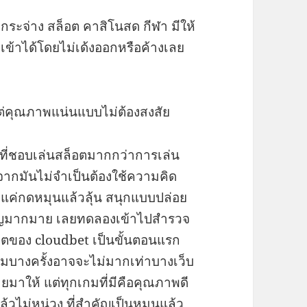
มกระจ่าง สล็อต คาสิโนสด กีฬา มีให้
เข้าได้โดยไม่เด้งออกหรือค้างเลย
ต่คุณภาพแน่นแบบไม่ต้องสงสัย
ที่ชอบเล่นสล็อตมากกว่าการเล่น
องจากมันไม่จำเป็นต้องใช้ความคิด
งแค่กดหมุนแล้วลุ้น สนุกแบบปล่อย
ญมากมาย เลยทดลองเข้าไปสำรวจ
ตของ cloudbet เป็นขั้นตอนแรก
มบางครั้งอาจจะไม่มากเท่าบางเว็บ
่ายมาให้ แต่ทุกเกมที่มีคือคุณภาพดี
วไม่หน่วง ที่สำคัญเป็นหมุนแล้ว