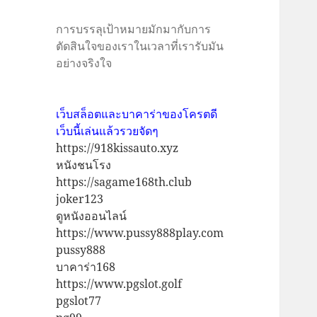
การบรรลุเป้าหมายมักมากับการ
ตัดสินใจของเราในเวลาที่เรารับมัน
อย่างจริงใจ
เว็บสล็อตและบาคาร่าของโครตดี
เว็บนี้เล่นแล้วรวยจัดๆ
https://918kissauto.xyz
หนังชนโรง
https://sagame168th.club
joker123
ดูหนังออนไลน์
https://www.pussy888play.com
pussy888
บาคาร่า168
https://www.pgslot.golf
pgslot77