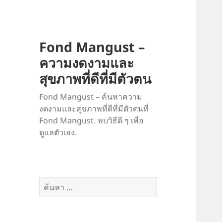
Fond Mangust –
ความงดงามและ
สุขภาพที่ดีที่มีตัวตน
Fond Mangust – ค้นหาความ
งดงามและสุขภาพที่ดีที่มีตัวตนที่
Fond Mangust. พบวิธีดี ๆ เพื่อ
ดูแลตัวเอง.
ค้นหา
สำหรับ: