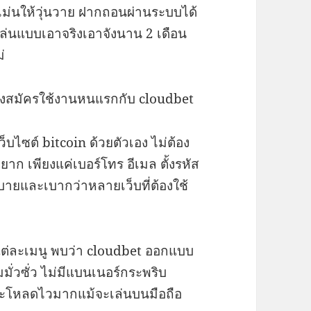
ดไม่นให้วุ่นวาย ฝากถอนผ่านระบบได้
เล่นแบบเอาจริงเอาจังนาน 2 เดือน
ม่
ลังสมัครใช้งานหนแรกกับ cloudbet
บไซต์ bitcoin ด้วยตัวเอง ไม่ต้อง
ยาก เพียงแค่เบอร์โทร อีเมล ตั้งรหัส
สึกสบายและเบากว่าหลายเว็บที่ต้องใช้
ต่ละเมนู พบว่า cloudbet ออกแบบ
มั่วซั่ว ไม่มีแบนเนอร์กระพริบ
 และโหลดไวมากแม้จะเล่นบนมือถือ