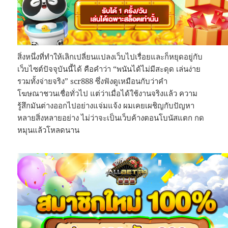
สิ่งหนึ่งที่ทำให้เลิกเปลี่ยนแปลงเว็บไปเรื่อยและก็หยุดอยู่กับ
เว็บไซต์ปัจจุบันนี้ได้ คือคำว่า “พนันได้ไม่มีสะดุด เล่นง่าย
รวมทั้งจ่ายจริง” scr888 ซึ่งฟังดูเหมือนกับว่าคำ
โฆษณาชวนเชื่อทั่วไป แต่ว่าเมื่อได้ใช้งานจริงแล้ว ความ
รู้สึกมันต่างออกไปอย่างแจ่มแจ้ง ผมเคยเผชิญกับปัญหา
หลายสิ่งหลายอย่าง ไม่ว่าจะเป็นเว็บค้างตอนโบนัสแตก กด
หมุนแล้วโหลดนาน