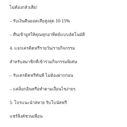
ไม่ต้องกลัวเสีย!
– รับเงินคืนยอดเสียสูงสุด 10-15%
– คืนเข้ายูสให้คุณทุกอาทิตย์แบบอัตโนมัติ
4. แจกเครดิตฟรีรายวัน/รายกิจกรรม
สำหรับสมาชิกที่เข้าร่วมกิจกรรมพิเศษ
– รับเครดิตฟรีทันที ไม่ต้องฝากก่อน
– แค่ล็อกอินหรือทำตามเงื่อนไขง่ายๆ
5. โปรแนะนำสหาย รับโบนัสฟรี
แชร์ลิงค์ชวนเพื่อน