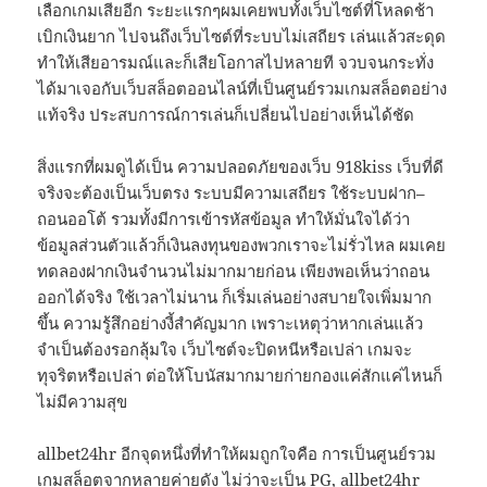
เลือกเกมเสียอีก ระยะแรกๆผมเคยพบทั้งเว็บไซต์ที่โหลดช้า
เบิกเงินยาก ไปจนถึงเว็บไซต์ที่ระบบไม่เสถียร เล่นแล้วสะดุด
ทำให้เสียอารมณ์และก็เสียโอกาสไปหลายที จวบจนกระทั่ง
ได้มาเจอกับเว็บสล็อตออนไลน์ที่เป็นศูนย์รวมเกมสล็อตอย่าง
แท้จริง ประสบการณ์การเล่นก็เปลี่ยนไปอย่างเห็นได้ชัด
สิ่งแรกที่ผมดูได้เป็น ความปลอดภัยของเว็บ 918kiss เว็บที่ดี
จริงจะต้องเป็นเว็บตรง ระบบมีความเสถียร ใช้ระบบฝาก–
ถอนออโต้ รวมทั้งมีการเข้ารหัสข้อมูล ทำให้มั่นใจได้ว่า
ข้อมูลส่วนตัวแล้วก็เงินลงทุนของพวกเราจะไม่รั่วไหล ผมเคย
ทดลองฝากเงินจำนวนไม่มากมายก่อน เพียงพอเห็นว่าถอน
ออกได้จริง ใช้เวลาไม่นาน ก็เริ่มเล่นอย่างสบายใจเพิ่มมาก
ขึ้น ความรู้สึกอย่างงี้สำคัญมาก เพราะเหตุว่าหากเล่นแล้ว
จำเป็นต้องรอกลุ้มใจ เว็บไซต์จะปิดหนีหรือเปล่า เกมจะ
ทุจริตหรือเปล่า ต่อให้โบนัสมากมายก่ายกองแค่สักแค่ไหนก็
ไม่มีความสุข
allbet24hr อีกจุดหนึ่งที่ทำให้ผมถูกใจคือ การเป็นศูนย์รวม
เกมสล็อตจากหลายค่ายดัง ไม่ว่าจะเป็น PG,
allbet24hr