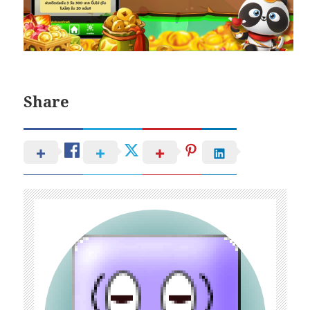
Share