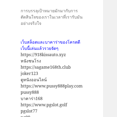
การบรรลุเป้าหมายมักมากับการ
ตัดสินใจของเราในเวลาที่เรารับมัน
อย่างจริงใจ
เว็บสล็อตและบาคาร่าของโครตดี
เว็บนี้เล่นแล้วรวยจัดๆ
https://918kissauto.xyz
หนังชนโรง
https://sagame168th.club
joker123
ดูหนังออนไลน์
https://www.pussy888play.com
pussy888
บาคาร่า168
https://www.pgslot.golf
pgslot77