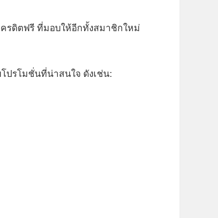
ครดิตฟรี ที่มอบให้อีกทั้งสมาชิกใหม่
ยโปรโมชั่นที่น่าสนใจ ดังเช่น: