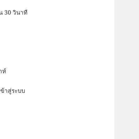
 30 วินาที
าห์
้าสู่ระบบ