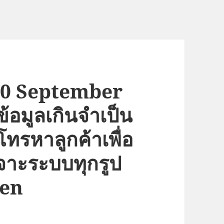
 30 September
้อมูลเกินจำเป็น
ทรหาลูกค้าเพื่อ
จาะระบบทุกรูป
len