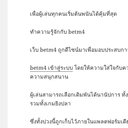
เพื่อผู้เล่นทุกคนเริ่มต้นพนันได้คุ้มที่สุด
ทำความรู้จักกับ betm4
เว็บ betm4 ถูกดีไซน์มาเพื่อมอบประสบการ
betm4 เข้าสู่ระบบ
โดยให้ความใส่ใจกับค
ความสนุกสนาน
ผู้เล่นสามารถเลือกเดิมพันได้นานัปการ ทั
รวมทั้งเกมยิงปลา
ซึ่งทั้งปวงนี้ถูกเก็บไว้ภายในแพลตฟอร์มเดี