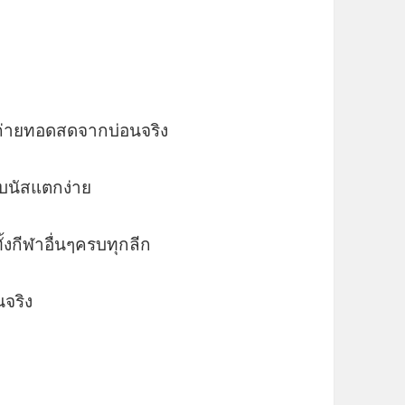
 ถ่ายทอดสดจากบ่อนจริง
บนัสแตกง่าย
งกีฬาอื่นๆครบทุกลีก
นจริง