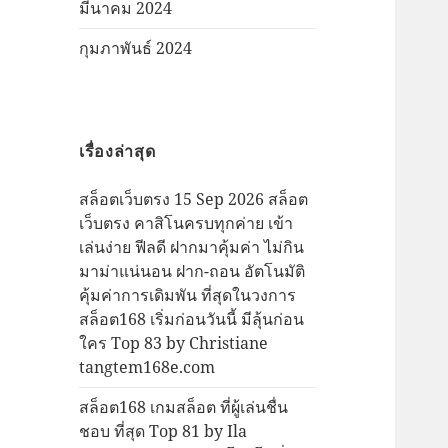
มีนาคม 2024
กุมภาพันธ์ 2024
เรื่องล่าสุด
สล็อตเว็บตรง 15 Sep 2026 สล็อต
เว็บตรง คาสิโนครบทุกค่าย เข้า
เล่นง่าย ฟีลดี ฝากมาคุ้มค่า ไม่กิน
มาม่าแน่นอน ฝาก-ถอน อัตโนมัติ
คุ้มค่าการเดิมพัน ที่สุดในวงการ
สล็อต168 เริ่มก่อนวันนี้ มีลุ้นก่อน
ใคร Top 83 by Christiane
tangtem168e.com
สล็อต168 เกมสล็อต ที่ผู้เล่นชื่น
ชอบ ที่สุด Top 81 by Ila