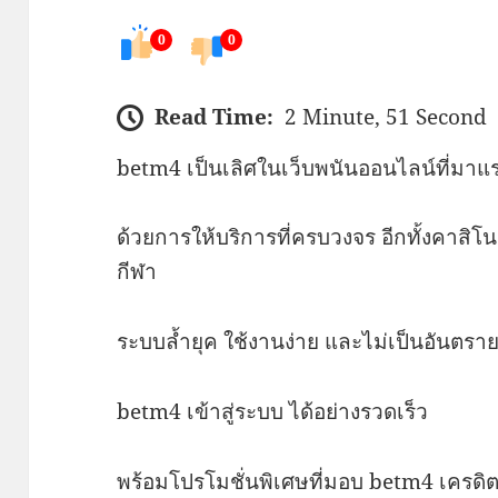
0
0
Read Time:
2 Minute, 51 Second
betm4 เป็นเลิศในเว็บพนันออนไลน์ที่มาแร
ด้วยการให้บริการที่ครบวงจร อีกทั้งคาสิโ
กีฬา
ระบบล้ำยุค ใช้งานง่าย และไม่เป็นอันตร
betm4 เข้าสู่ระบบ ได้อย่างรวดเร็ว
พร้อมโปรโมชั่นพิเศษที่มอบ betm4 เครดิต