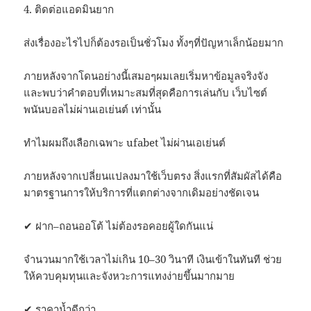
4. ติดต่อแอดมินยาก
ส่งเรื่องอะไรไปก็ต้องรอเป็นชั่วโมง ทั้งๆที่ปัญหาเล็กน้อยมาก
ภายหลังจากโดนอย่างนี้เสมอๆผมเลยเริ่มหาข้อมูลจริงจัง
และพบว่าคำตอบที่เหมาะสมที่สุดคือการเล่นกับ เว็บไซต์
พนันบอลไม่ผ่านเอเย่นต์ เท่านั้น
ทำไมผมถึงเลือกเฉพาะ ufabet ไม่ผ่านเอเย่นต์
ภายหลังจากเปลี่ยนแปลงมาใช้เว็บตรง สิ่งแรกที่สัมผัสได้คือ
มาตรฐานการให้บริการที่แตกต่างจากเดิมอย่างชัดเจน
✔ ฝาก–ถอนออโต้ ไม่ต้องรอคอยผู้ใดกันแน่
จำนวนมากใช้เวลาไม่เกิน 10–30 วินาที เงินเข้าในทันที ช่วย
ให้ควบคุมทุนและจังหวะการแทงง่ายขึ้นมากมาย
✔ ราคาน้ำดีกว่า