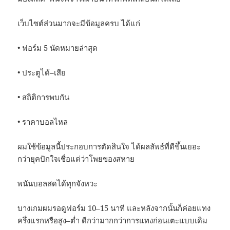
เว็บไซต์ส่วนมากจะมีข้อมูลครบ ได้แก่
• ฟอร์ม 5 นัดหมายล่าสุด
• ประตูได้–เสีย
• สถิติการพบกัน
• ราคาบอลไหล
ผมใช้ข้อมูลนี้ประกอบการตัดสินใจ ได้ผลลัพธ์ที่ดีขึ้นเยอะ
กว่ายุคปักใจเชื่อแต่ว่าโพยของสหาย
พนันบอลสดได้ทุกจังหวะ
บางเกมผมรอดูฟอร์ม 10–15 นาที และหลังจากนั้นก็ค่อยแทง
ครึ่งแรกหรือสูง–ต่ำ ดีกว่ามากกว่าการแทงก่อนเตะแบบเดิม