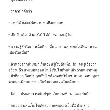
• ราคาน้ำดีกว่า
• แทงได้ตั้งแต่ก่อนเตะจนถึงบอลสด
• เบิกเงินด้วยตัวเองได้ ไม่ต้องรอคอยผู้ใด
• ความรู้สึกในตอนนั้นคือ “นี่พวกเราพลาดอะไรดีๆมานาน
เพียงใดเนี่ย!”
แล้วหลังจากนั้นผมก็เริ่มเรียนรู้เว็บอื่นเพิ่มเติม จนรู้เรื่องว่า
จริงๆแล้ว แทงบอลออนไลน์ เว็บไซต์พนันมีหลายหมวดหมู่
แล้วก็การเลือกไม่ถูกเว็บไซต์อาจก่อให้ประสบพบเจอปัญหา
ตามมาเพียบเลยราวกับที่ผมเคยเจอในอดีตกาล
ufabet ประสบการณ์แย่ๆกับเว็บบอลที่ “ผ่านเอเย่นต์”
ก่อนจะมาเล่นเว็บไซต์ตรง ผมเคยลองเว็บที่มีตัวกลาง