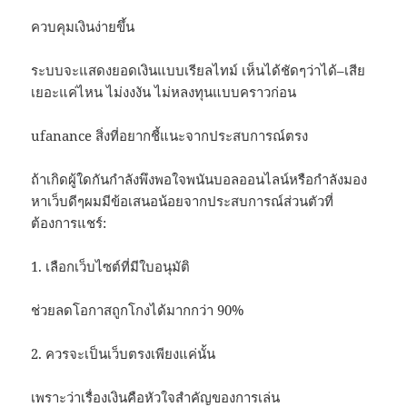
ควบคุมเงินง่ายขึ้น
ระบบจะแสดงยอดเงินแบบเรียลไทม์ เห็นได้ชัดๆว่าได้–เสีย
เยอะแค่ไหน ไม่งงงัน ไม่หลงทุนแบบคราวก่อน
ufanance สิ่งที่อยากชี้แนะจากประสบการณ์ตรง
ถ้าเกิดผู้ใดกันกำลังพึงพอใจพนันบอลออนไลน์หรือกำลังมอง
หาเว็บดีๆผมมีข้อเสนอน้อยจากประสบการณ์ส่วนตัวที่
ต้องการแชร์:
1. เลือกเว็บไซต์ที่มีใบอนุมัติ
ช่วยลดโอกาสถูกโกงได้มากกว่า 90%
2. ควรจะเป็นเว็บตรงเพียงแค่นั้น
เพราะว่าเรื่องเงินคือหัวใจสำคัญของการเล่น