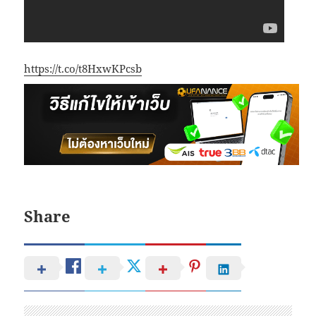
https://t.co/t8HxwKPcsb
Share