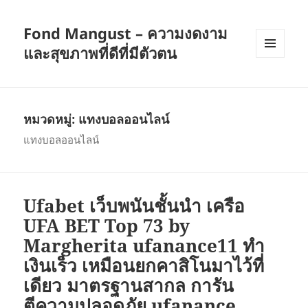
Fond Mangust – ความงดงาม
และสุขภาพที่ดีที่มีตัวตน
เมนู
และวิด
เจ็ต
หมวดหมู่:
แทงบอลออนไลน์
แทงบอลออนไลน์
Ufabet เว็บพนันชั้นนำ เครือ
UFA BET Top 73 by
Margherita ufanance11 ทำ
เงินเร็ว เหมือนยกคาสิโนมาไว้ที่
เดียว มาตรฐานสากล การัน
ตีความปลอดภัย ufanance