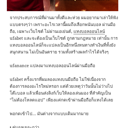
จากประสบการณ์ที่ผ่านมาทั้งดีและห่วย ผมอยากมาเล่าให้ฟัง
แบบตรงๆว่า เพราะอะไรเวลานี้ผมถึงเลือกพนันบอล ผ่านมือ
ถือ, เฉพาะเว็บไซต์ ไม่ผ่านเอเย่นต์,
แทงบอลออนไลน์
ufabet และจะต้องเป็นเว็บไซต์ ถูกตามกฎหมาย เท่านั้น การ
แทงบอลออนไลน์ก็จะแปลงเป็นอีกหนึ่งหนทางทำเงินที่ทั้งยัง
สนุกสนาน ไม่เป็นอันตราย รวมทั้งสร้างผลกำไรได้จริงๆ
ufanance แปลงมาแทงบอลออนไลน์ผ่านมือถือ
ufabet ครั้งแรกที่ผมลองแทงบนมือถือ ไม่ใช่เนื่องจาก
ต้องการลองอะไรใหม่หรอก แต่ด้วยเหตุว่าวันนั้นไม่ว่างไป
โต๊ะบอล แล้วเพื่อนส่งลิงก์เว็บให้ลองเล่นมอง ที่สำคัญเป็น
“ไม่ต้องโหลดแอป” เพียงแค่กดเข้าผ่านมือถือก็แทงได้เลย
พอกดเข้าไป… มันต่างจากแบบเดิมมากมาย
• คู่บอลเยอะกว่า