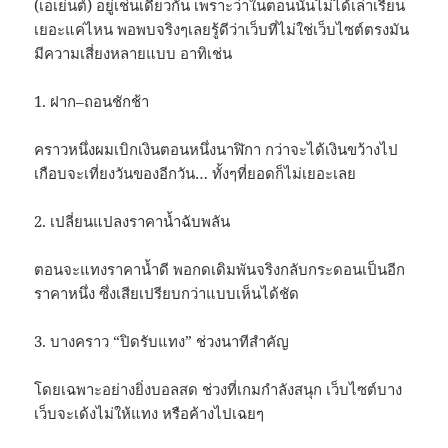
(เอเย่นต์) อยู่เช่นเดียวกัน เพราะว่าในตอนนั้นไม่ได้เล่าเรียน
เยอะแค่ไหน พอพบจริงๆเลยรู้ดีว่าเว็บที่ไม่ใช่เว็บไซต์ตรงมัน
มีความเสี่ยงหลายแบบ อาทิเช่น
1. ฝาก–ถอนชักช้า
คราวหนึ่งผมเบิกเงินตอนหนึ่งนาฬิกา กว่าจะได้เงินขว้างไป
เกือบจะเที่ยงวันของอีกวัน… ทั้งๆที่ยอดก็ไม่เยอะเลย
2. เปลี่ยนแปลงราคาน้ำฉับพลัน
ตอนจะแทงราคาน้ำดี พอกดเดิมพันจริงกลับกระดอนเป็นอีก
ราคาหนึ่ง ซึ่งเสียเปรียบกว่าแบบเห็นได้ชัด
3. บางคราว “ปิดรับแทง” ช่วงนาทีสำคัญ
โดยเฉพาะอย่างยิ่งบอลสด ช่วงที่เกมกำลังสนุก เว็บไซต์บาง
เว็บจะเด้งไม่ให้แทง หรือค้างไปเฉยๆ