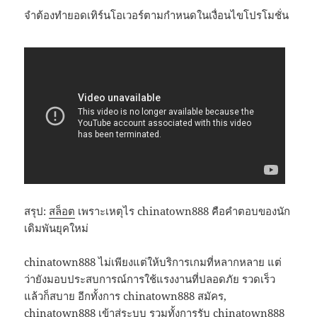
จำต้องทำยอดเทิร์นโอเวอร์ตามกำหนดในเงื่อนไขโปรโมชั่น
สรุป:
สล็อต
เพราะเหตุไร chinatown888 คือคำตอบของนัก
เดิมพันยุคใหม่
chinatown888 ไม่เพียงแต่ให้บริการเกมที่หลากหลาย แต่
ว่ายังมอบประสบการณ์การใช้แรงงานที่ปลอดภัย รวดเร็ว
แล้วก็สบาย อีกทั้งการ chinatown888 สมัคร,
chinatown888 เข้าสู่ระบบ รวมทั้งการรับ chinatown888