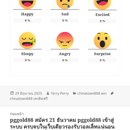
Happy
Sad
Excited
0
%
0
%
0
%
Sleepy
Angry
Surprise
0
%
0
%
0
%
เขียน
ผู้
หมวด
ป้าย
29 มิถุนายน 2025
Terry Perry
chinatown888.win
เมื่อ
เขียน
หมู่
กำกับ
chinatown888 เครดิตฟรี
แนะแนว
ก่อนหน้า
เรื่อง
pggold88 สมัคร 21 ธันวาคม pggold88 เข้าสู่
เรื่อง
ระบบ ครบจบในเว็บเดียวรองรับวอลเล็ทแน่นอน
ก่อน