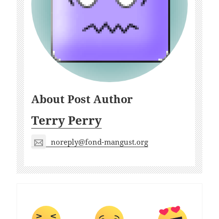
About Post Author
Terry Perry
noreply@fond-mangust.org