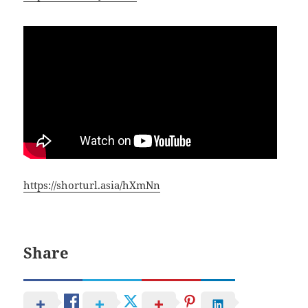
https://shorturl.asia/hXmNn
Share