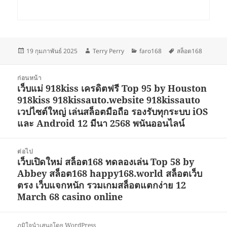
เขียน
ผู้
หมวด
ป้าย
19 กุมภาพันธ์ 2025
Terry Perry
faro168
สล็อต168
เมื่อ
เขียน
หมู่
กำกับ
แนะแนว
ก่อนหน้า
เรื่อง
เว็บแม่ 918kiss เครดิตฟรี Top 95 by Houston
เรื่อง
918kiss 918kissauto.website 918kissauto
ก่อน
เวปไซต์ใหญ่ เล่นสล็อตมือถือ รองรับทุกระบบ iOS
หน้า:
และ Android 12 มีนา 2568 พนันออนไลน์
ต่อไป
เว็บเปิดใหม่ สล็อต168 ทดลองเล่น Top 58 by
เรื่อง
Abbey สล็อต168 happy168.world สล็อตเว็บ
ต่อ
ตรง เว็บแจกหนัก รวมเกมสล็อตแตกง่าย 12
ไป:
March 68 casino online
ภูมิใจนำเสนอโดย WordPress