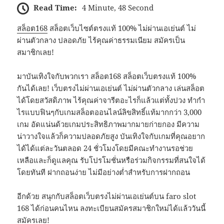
Read Time:
4 Minute, 48 Second
สล็อต168
สล็อตเว็บไซต์ตรงแท้ 100% ไม่ผ่านเอเย่นต์ ไม่
ผ่านตัวกลาง ปลอดภัย ไร้คุณค่าธรรมเนียม สมัครเป็น
สมาชิกเลย!
มาบันเทิงใจกับพวกเรา สล็อต168 สล็อตเว็บตรงแท้ 100%
กันได้เลย! เว็บตรงไม่ผ่านเอเย่นต์ ไม่ผ่านตัวกลาง เล่นสล็อต
ได้โดยสวัสดิภาพ ไร้คุณค่าจารีตอะไรก็แล้วแต่ทั้งปวง ทำกำ
ไรแบบฟินๆกับเกมสล็อตออนไลน์ลิขสิทธิ์แท้มากกว่า 3,000
เกม อัดแน่นด้วยเกมประสิทธิภาพมากมายก่ายกอง มีความ
น่าวางใจแล้วก็ความปลอดภัยสูง บันเทิงใจกับเกมที่คุณอยาก
ได้ได้แต่ละวันตลอด 24 ชั่วโมงโดยมีคณะทำงานรอช่วย
เหลือและก็ดูแลคุณ รับโปรโมชั่นหรือร่วมกิจกรรมที่สนใจได้
โดยทันที ฝากถอนง่าย ไม่มีอย่างต่ำสำหรับการฝากถอน
อีกด้วย สนุกกับสล็อตเว็บตรงไม่ผ่านเอเย่นต์บน faro slot
168 ได้ก่อนคนไหน ลงทะเบียนสมัครสมาชิกใหม่ได้แล้ววันนี้
สมัครเลย!