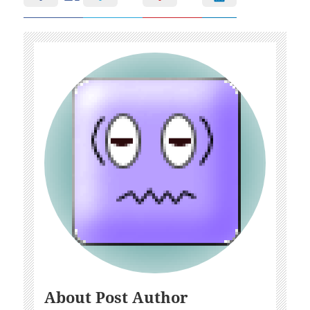
About Post Author