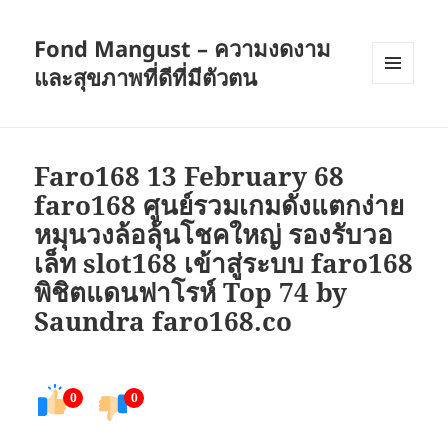
Fond Mangust – ความงดงาม
และสุขภาพที่ดีที่มีตัวตน
เมนู
และวิด
เจ็ต
Faro168 13 February 68
faro168 ศูนย์รวมเกมดังแตกง่าย
หมุนวงล้อลุ้นโชคใหญ่ รองรับวอ
เล็ท slot168 เข้าสู่ระบบ faro168
พิชิตแดนฟาโรห์ Top 74 by
Saundra faro168.co
0
0