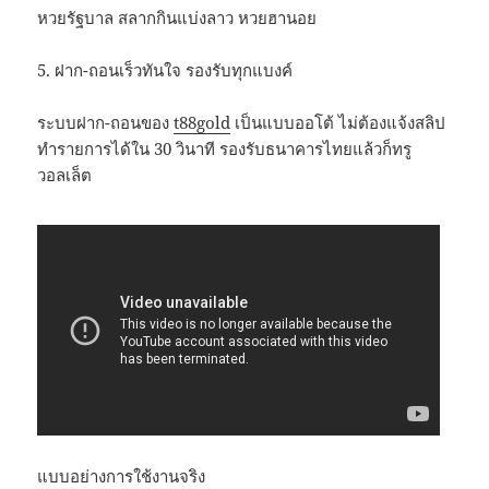
หวยรัฐบาล สลากกินแบ่งลาว หวยฮานอย
5. ฝาก-ถอนเร็วทันใจ รองรับทุกแบงค์
ระบบฝาก-ถอนของ
t88gold
เป็นแบบออโต้ ไม่ต้องแจ้งสลิป
ทำรายการได้ใน 30 วินาที รองรับธนาคารไทยแล้วก็ทรู
วอลเล็ต
แบบอย่างการใช้งานจริง