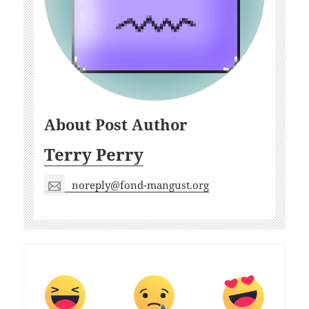
About Post Author
Terry Perry
noreply@fond-mangust.org