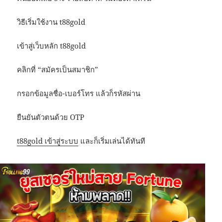
วิธีเริ่มใช้งาน t88gold
เข้าสู่เว็บหลัก t88gold
คลิกที่ “สมัครเป็นสมาชิก”
กรอกข้อมูลชื่อ-เบอร์โทร แล้วก็รหัสผ่าน
ยืนยันตัวตนด้วย OTP
t88gold เข้าสู่ระบบ
และก็เริ่มเล่นได้ทันที