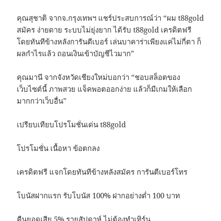
คุณสุชาติ จากจ.กรุงเทพฯ แชร์ประสบการณ์ว่า “ผม t88gold
สมัคร ง่ายดาย ระบบไม่ยุ่งยาก ได้รับ t88gold เครดิตฟรี
โดยทันทีข้างหลังการันตีเบอร์ เล่นบาคาร่าเพียงแค่ไม่กี่ตา ก็
ผลกำไรแล้ว ถอนเงินเข้าบัญชีไวมาก”
คุณมานี จากจังหวัดเชียงใหม่บอกว่า “ชอบสล็อตของ
เว็บไซต์นี้ ภาพสวย แจ็คพอตออกง่าย แล้วก็มีเกมให้เลือก
มากกว่าเว็บอื่น”
เปรียบเทียบโปรโมชั่นเด่น t88gold
โปรโมชั่น เนื้อหา ข้อตกลง
เครดิตฟรี แจกโดยทันทีข้างหลังสมัคร การันตีเบอร์โทร
โบนัสฝากแรก รับโบนัส 100% ฝากอย่างต่ำ 100 บาท
คืนยอดเสีย 5% รายสัปดาห์ ไม่ต้องทำเทิร์น