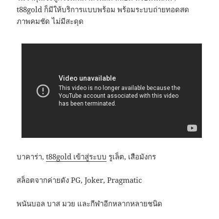
t88gold ก็มีให้บริการแบบพร้อม พร้อมระบบถ่ายทอดสด
ภาพคมชัด ไม่มีสะดุด
บาคาร่า,
t88gold เข้าสู่ระบบ
รูเล็ต, เสือมังกร
สล็อตจากค่ายดัง PG, Joker, Pragmatic
พนันบอล บาส มวย และกีฬาอีกหลากหลายชนิด