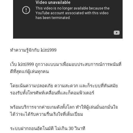
ทำความรู้จักกับ kitti999
เว็บ kitti999 ถูกวางแบบมาเพื่อมอบประสบการณ์การพนันที่
ดีที่สุดแก่ผู้เล่นทุกคน
โดยเน้นความปลอดภัย ความสะดวก และก็ระบบที่ทันสมัย
รองรับทั้งโทรศัพท์เคลื่อนที่และก็คอมพิวเตอร์
พร้อมบริการจากค่ายเกมดังทั้งโลก ทำให้ผู้เล่นมั่นอกมั่นใจ
ได้ว่าจะได้รับความรื่นเริงใจที่เต็มเปี่ยม
ระบบฝากถอนอัตโนมัติ ไม่เกิน 30 วินาที