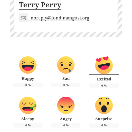
Terry Perry
noreply@fond-mangust.org
Happy
Sad
Excited
0
%
0
%
0
%
Sleepy
Angry
Surprise
0
%
0
%
0
%