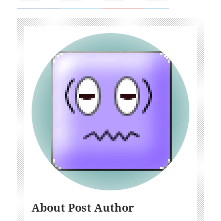
About Post Author