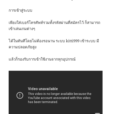
การเข้าสู่ระบบ
เพียงใส่เบอร์โทรศัพท์รวมทั้งรหัสผ่านที่สมัครไว้ ก็สามารถ
เข้าเล่นเกมต่างๆ
ได้ในทันทีโดยไม่ต้องรอนาน ระบบ kitti999 เข้าระบบ มี
ความปลอดภัยสูง
แล้วก็รองรับการเข้าใช้งานจากทุกอุปกรณ์