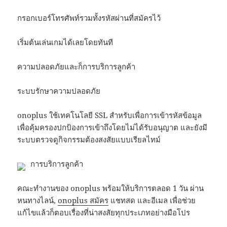
กรอกเบอร์โทรศัพท์รวมทั้งรหัสผ่านที่สมัครไว้
เริ่มต้นเล่นเกมได้เลยโดยทันที
ความปลอดภัยและก็การบริการลูกค้า
ระบบรักษาความปลอดภัย
onoplus ใช้เทคโนโลยี SSL สำหรับเพื่อการเข้ารหัสข้อมูล
เพื่อคุ้มครองปกป้องการเข้าถึงโดยไม่ได้รับอนุญาต และยังมี
ระบบตรวจดูกิจกรรมต้องสงสัยแบบเรียลไทม์
การบริการลูกค้า
คณะทำงานของ onoplus พร้อมให้บริการตลอด 1 วัน ผ่าน
หนทางไลน์,
onoplus สมัคร
แชทสด และอีเมล เพื่อช่วย
แก้ไขแล้วก็ตอบเรื่องที่น่าสงสัยทุกประเภทอย่างมือโปร