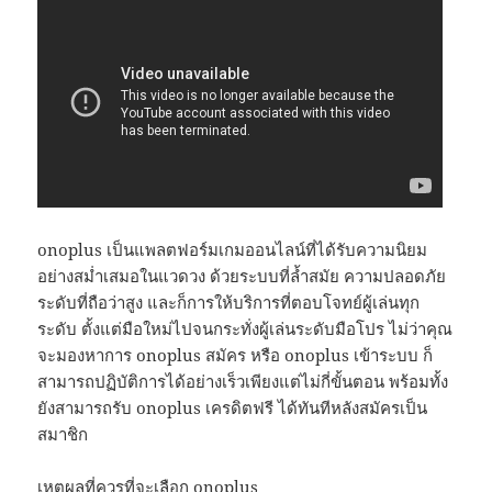
onoplus เป็นแพลตฟอร์มเกมออนไลน์ที่ได้รับความนิยม
อย่างสม่ำเสมอในแวดวง ด้วยระบบที่ล้ำสมัย ความปลอดภัย
ระดับที่ถือว่าสูง และก็การให้บริการที่ตอบโจทย์ผู้เล่นทุก
ระดับ ตั้งแต่มือใหม่ไปจนกระทั่งผู้เล่นระดับมือโปร ไม่ว่าคุณ
จะมองหาการ onoplus สมัคร หรือ onoplus เข้าระบบ ก็
สามารถปฏิบัติการได้อย่างเร็วเพียงแต่ไม่กี่ขั้นตอน พร้อมทั้ง
ยังสามารถรับ onoplus เครดิตฟรี ได้ทันทีหลังสมัครเป็น
สมาชิก
เหตุผลที่ควรที่จะเลือก onoplus