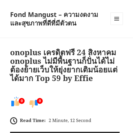
Fond Mangust – ความงดงาม
และสุขภาพที่ดีที่มีตัวตน
เมนู
และวิด
เจ็ต
onoplus เครดิตฟรี 24 สิงหาคม
onoplus ไม่มีพื้นฐานก็ปั่นได้ไม่
ต้องย้ายเว็บให้ยุ่งยากเติมน้อยแต่
ได้มาก Top 59 by Effie
0
0
Read Time:
2 Minute, 12 Second