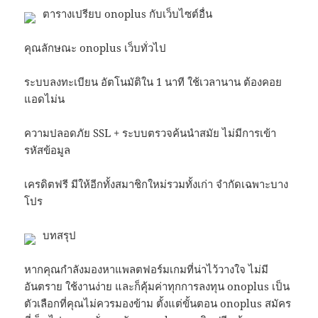
ตารางเปรียบ onoplus กับเว็บไซต์อื่น
คุณลักษณะ onoplus เว็บทั่วไป
ระบบลงทะเบียน อัตโนมัติใน 1 นาที ใช้เวลานาน ต้องคอย
แอดไม่น
ความปลอดภัย SSL + ระบบตรวจค้นนำสมัย ไม่มีการเข้า
รหัสข้อมูล
เครดิตฟรี มีให้อีกทั้งสมาชิกใหม่รวมทั้งเก่า จำกัดเฉพาะบาง
โปร
บทสรุป
หากคุณกำลังมองหาแพลตฟอร์มเกมที่น่าไว้วางใจ ไม่มี
อันตราย ใช้งานง่าย และก็คุ้มค่าทุกการลงทุน onoplus เป็น
ตัวเลือกที่คุณไม่ควรมองข้าม ตั้งแต่ขั้นตอน onoplus สมัคร