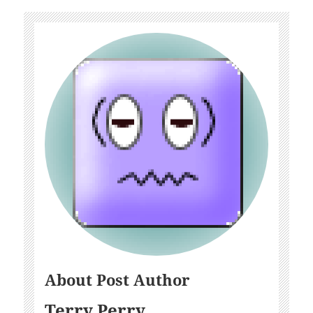
About Post Author
Terry Perry