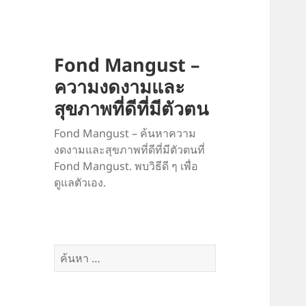
Fond Mangust –
ความงดงามและ
สุขภาพที่ดีที่มีตัวตน
Fond Mangust – ค้นหาความ
งดงามและสุขภาพที่ดีที่มีตัวตนที่
Fond Mangust. พบวิธีดี ๆ เพื่อ
ดูแลตัวเอง.
ค้นหา
สำหรับ: