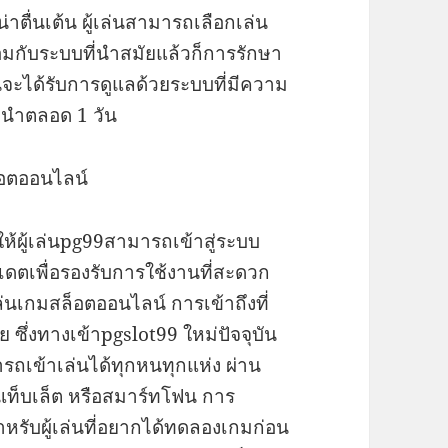
าตื่นเต้น ผู้เล่นสามารถเลือกเล่น
กับระบบที่นำสมัยแล้วก็การรักษา
จะได้รับการดูแลด้วยระบบที่มีความ
นำตลอด 1 วัน
็อตออนไลน์
ให้ผู้เล่นpg99สามารถเข้าสู่ระบบ
ปเดตเพื่อรองรับการใช้งานที่สะดวก
เล่นเกมสล็อตออนไลน์ การเข้าถึงที่
 ซึ่งทางเข้าpgslot99 ใหม่ปัจจุบัน
รถเข้าเล่นได้ทุกหนทุกแห่ง ผ่าน
 แท็บเล็ต หรือสมาร์ทโฟน การ
หรับผู้เล่นที่อยากได้ทดลองเกมก่อน