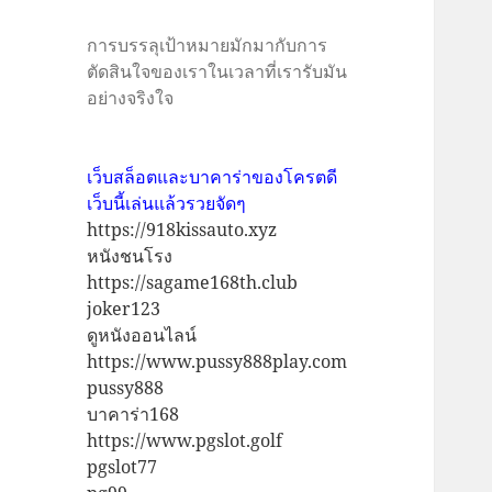
การบรรลุเป้าหมายมักมากับการ
ตัดสินใจของเราในเวลาที่เรารับมัน
อย่างจริงใจ
เว็บสล็อตและบาคาร่าของโครตดี
เว็บนี้เล่นแล้วรวยจัดๆ
https://918kissauto.xyz
หนังชนโรง
https://sagame168th.club
joker123
ดูหนังออนไลน์
https://www.pussy888play.com
pussy888
บาคาร่า168
https://www.pgslot.golf
pgslot77