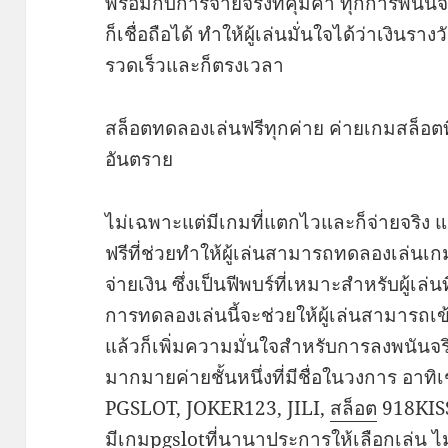
พร้อมกับการจ่ายจริงที่คุ้มค่า ทุกการพนัน
ก็เชื่อถือได้ ทำให้ผู้เล่นมั่นใจได้ว่าเงิน
รวดเร็วและก็ตรงเวลา
สล็อตทดลองเล่นฟรีทุกค่าย ค่ายเกมสล็อตที
อันตราย
ไม่เฉพาะแต่มีเกมที่แตกไวและก็จ่ายจริง 
ฟรีที่ช่วยทำให้ผู้เล่นสามารถทดลองเล่นเ
จ่ายเงิน ซึ่งเป็นฟีพบร์ที่เหมาะสำหรับผู้เล
การทดลองเล่นนี้จะช่วยให้ผู้เล่นสามารถเข
แล้วก็เพิ่มความมั่นใจสำหรับการลงพนันจ
มากมายค่ายชั้นหนึ่งที่มีชื่อในวงการ อาท
PGSLOT, JOKER123, JILI,
สล็อต
918KISS 
มีเกมpgslotที่นานาประการให้เลือกเล่น ไม