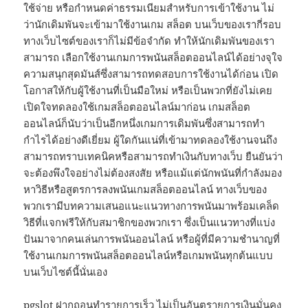
ใช้จ่าย หรือกำหนดค่าธรรมเนียมสำหรับการเข้าใช้งาน ไม่
ว่านักเดิมพันจะเข้ามาใช้งานเกม สล็อต บนเว็บของเรากี่รอบ
ทางเว็บไซต์ของเราก็ไม่มีข้อจำกัด ทำให้นักเดิมพันของเรา
สามารถ เลือกใช้งานเกมการพนันสล็อตออนไลน์ได้อย่างจุใจ
ความสนุกสุดมันส์ซึ่งสามารถทดสอบการใช้งานได้ก่อน เปิด
โอกาสให้กับผู้ใช้งานที่เป็นมือใหม่ หรือเป็นพวกที่ยังไม่เคย
เปิดใจทดลองใช้เกมสล็อตออนไลน์มาก่อน เกมสล็อต
ออนไลน์ก็นับว่าเป็นอีกหนึ่งเกมการเดิมพันซึ่งสามารถทำ
กำไรได้อย่างดีเยี่ยม ผู้ใดกันแน่ที่เข้ามาทดลองใช้งานจนถึง
สามารถทราบเทคนิคหรือสามารถทำเงินกับทางเว็บ ยืนยันว่า
จะต้องพึงใจอย่างไม่ต้องสงสัย หรือแม้แต่นักพนันที่กำลังมอง
หาวิธีหรือสูตรการลงพนันเกมสล็อตออนไลน์ ทางเว็บของ
พวกเรามีบทความเสนอแนะแนวทางการพนันมาพร้อมเคล็ด
วิธีที่แจกฟรีให้กับสมาชิกของพวกเรา ซึ่งเป็นแนวทางที่แบ่ง
ปันมาจากคนเล่นการพนันออนไลน์ หรือผู้ที่มีความชำนาญที่
ใช้งานเกมการพนันสล็อตออนไลน์หรือเกมพนันทุกต้นแบบ
บนเว็บไซต์นี้นั่นเอง
pgslot ฝากถอนทำรายการเร็ว ไม่เป็นอันตรายการเงินมั่นคง