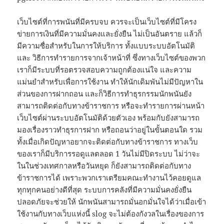
เว็บไซต์ที่การพนันที่มีครบจบ ควรจะเป็นเว็บไซต์ที่มีโครง
ข่ายการเงินที่มีความมั่นคงและยั่งยืน ไม่เป็นอันตราย แล้วก็
มีความซื่อสำหรับในการให้บริการ ทั้งแบบระบบอัตโนมัติ
และ วิธีการทำรายการจากเจ้าหน้าที่ ซึ่งทางเว็บไซต์ของพวก
เราก็มีระบบที่รอตรวจสอบความถูกต้องแน่ใจ และความ
แม่นยำสำหรับเพื่อการใช้งาน ทำให้นักเดิมพันไม่มีปัญหาใน
ส่วนของการฝากถอน และก็วิธีการทำธุรกรรมนักพนันยัง
สามารถติดต่อกับทางข้าราชการ หรือจะทำรายการผ่านหน้า
เว็บไซต์ผ่านระบบอัตโนมัติด้วยตัวเอง พร้อมกับยังสามารถ
มองเรื่องราวทำธุรการฝาก หรือถอนว่าอยู่ในขั้นตอนใด รวม
ทั้งเมื่อเกิดปัญหาอยากจะติดต่อกับทางข้าราชการ ทางเว็บ
ของเราก็มีบริการรอดูแลตลอด 1 วันไม่มีปิดระบบ ไม่ว่าจะ
ในในช่วงเทศกาลหรือวันหยุด ก็ยังสามารถติดต่อกับทาง
ข้าราชการได้ เพราะพวกเราเตรียมคณะทำงานไว้คอยดูแล
ทุกทุกคนอย่างดีที่สุด ระบบการคลังที่มีความมั่นคงยั่งยืน
ปลอดภัยจะช่วยให้ นักพนันสามารถมั่นอกมั่นใจได้ว่าเมื่อเข้า
ใช้งานกับทางเว็บแห่งนี้ slog จะไม่ต้องกังวลในเรื่องของการ