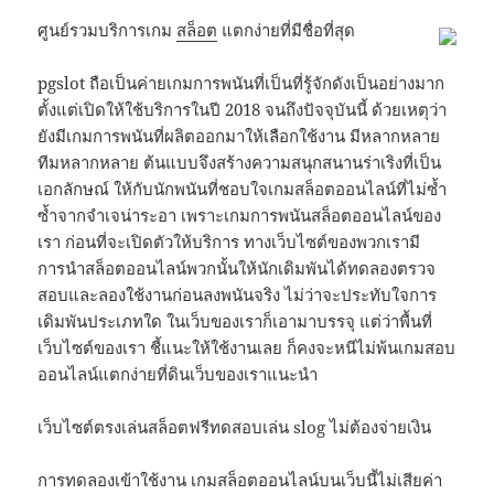
ศูนย์รวมบริการเกม
สล็อต
แตกง่ายที่มีชื่อที่สุด
pgslot ถือเป็นค่ายเกมการพนันที่เป็นที่รู้จักดังเป็นอย่างมาก
ตั้งแต่เปิดให้ใช้บริการในปี 2018 จนถึงปัจจุบันนี้ ด้วยเหตุว่า
ยังมีเกมการพนันที่ผลิตออกมาให้เลือกใช้งาน มีหลากหลาย
ทีมหลากหลาย ต้นแบบจึงสร้างความสนุกสนานร่าเริงที่เป็น
เอกลักษณ์ ให้กับนักพนันที่ชอบใจเกมสล็อตออนไลน์ที่ไม่ซ้ำ
ซ้ำจากจำเจน่าระอา เพราะเกมการพนันสล็อตออนไลน์ของ
เรา ก่อนที่จะเปิดตัวให้บริการ ทางเว็บไซต์ของพวกเรามี
การนำสล็อตออนไลน์พวกนั้นให้นักเดิมพันได้ทดลองตรวจ
สอบและลองใช้งานก่อนลงพนันจริง ไม่ว่าจะประทับใจการ
เดิมพันประเภทใด ในเว็บของเราก็เอามาบรรจุ แต่ว่าพื้นที่
เว็บไซต์ของเรา ชี้แนะให้ใช้งานเลย ก็คงจะหนีไม่พ้นเกมสอบ
ออนไลน์แตกง่ายที่ดินเว็บของเราแนะนำ
เว็บไซต์ตรงเล่นสล็อตฟรีทดสอบเล่น slog ไม่ต้องจ่ายเงิน
การทดลองเข้าใช้งาน เกมสล็อตออนไลน์บนเว็บนี้ไม่เสียค่า