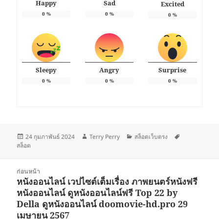
Happy
Sad
Excited
0
%
0
%
0
%
Sleepy
Angry
Surprise
0
%
0
%
0
%
เขียน
ผู้
หมวด
ป้าย
24 กุมภาพันธ์ 2024
Terry Perry
สล็อตเว็บตรง
เมื่อ
เขียน
หมู่
กำกับ
สล็อต
แนะแนว
ก่อนหน้า
เรื่อง
หนังออนไลน์ เวปไซต์เต็มเรื่อง ภาพยนตร์หนังฟรี
เรื่อง
หนังออนไลน์ ดูหนังออนไลน์ฟรี Top 22 by
ก่อน
Della ดูหนังออนไลน์ doomovie-hd.pro 29
หน้า:
เมษายน 2567