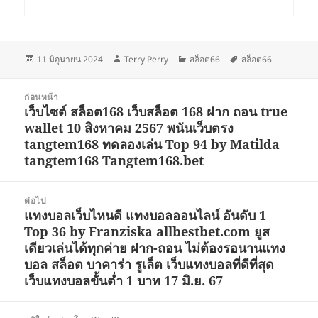
เขียน
ผู้
หมวด
ป้าย
11 มิถุนายน 2024
Terry Perry
สล็อต66
สล็อต66
เมื่อ
เขียน
หมู่
กำกับ
แนะแนว
ก่อนหน้า
เรื่อง
เว็บไซต์ สล็อต168 เว็บสล็อต 168 ฝาก ถอน true
เรื่อง
wallet 10 สิงหาคม 2567 พนันเว็บตรง
ก่อน
tangtem168 ทดลองเล่น Top 94 by Matilda
หน้า:
tangtem168 Tangtem168.bet
ต่อไป
แทงบอลเว็บไหนดี แทงบอลออนไลน์ อันดับ 1
เรื่อง
Top 36 by Franziska allbestbet.com ยูส
ต่อ
เดียวเล่นได้ทุกค่าย ฝาก-ถอน ไม่ต้องรอนานแทง
ไป:
บอล สล็อต บาคาร่า รูเล็ต เว็บแทงบอลที่ดีที่สุด
เว็บแทงบอลขั้นต่ำ 1 บาท 17 มิ.ย. 67