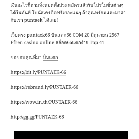
เงินอะไรก็ตามทั้งหมดทั้งปวง สมัครแล้วรับโปรโมชั่นต่างๆ
ได้ในทันที โบนัสเครดิตฟรีเยอะแน่ๆ ถ้าคุณพร้อมและมาฝ่า
กับเรา puntaek ได้เลย!
เว็บตรง puntaek66 ปั่นแตก66.COM 20 มิถุนายน 2567
Efren casino online สล็อต66แตกง่าย Top 41
ขอขอบคุณที่มา
ปั่นแตก
https://bit.ly/PUNTAEK-66
https://rebrand.ly/PUNTAEK-66
https://wow.in.th/PUNTAEK-66
http://gg.gg/PUNTAEK-66