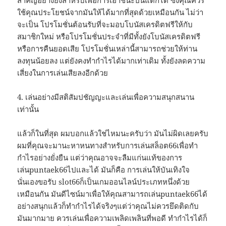
ใช้คุณประโยชน์จากมันให้ได้มากที่สุดด้วยเหมือนกัน ไม่ว่า
จะเป็น โปรโมชั่นต้อนรับที่จะมอบโบนัสเครดิตฟรีให้กับ
สมาชิกใหม่ หรือโปรโมชั่นประจำที่มีทั้งยังโบนัสเครดิตฟรี
หรือการคืนยอดเสีย โปรโมชั่นเหล่านี้สามารถช่วยให้ท่าน
ลงทุนน้อยลง แต่ยังคงทำกำไรได้มากเท่าเดิม ทั้งยังลดความ
เสี่ยงในการเล่นเสียลงอีกด้วย
4. เล่นอย่างมีสติสัมปชัญญะและเล่นเพื่อความสนุกสนาน
เท่านั้น
แล้วก็ในที่สุด ผมบอกแล้วใช่ไหมนะครับว่า มันไม่ผิดเลยครับ
ผมที่คุณจะมานะหาหนทางสำหรับการเล่นสล็อต66เพื่อทำ
กำไรอย่างยั่งยืน แต่ว่าคุณอาจจะลืมแก่นแท้ของการ
เล่นpuntaek66ไปและได้ มันก็คือ การเล่นให้บันเทิงใจ
นั่นเองขอรับ slot66ก็เป็นเกมออนไลน์ประเภทหนึ่งด้วย
เหมือนกัน มันดีไซน์มาเพื่อให้คุณสามารถเล่นpuntaek66ได้
อย่างสนุกแล้วก็ทำกำไรได้จริงๆแต่ว่าคุณไม่ควรยึดติดกับ
มันมากมาย ควรเล่นเพื่อความเพลิดเพลินที่พอดี ทำกำไรได้ก็