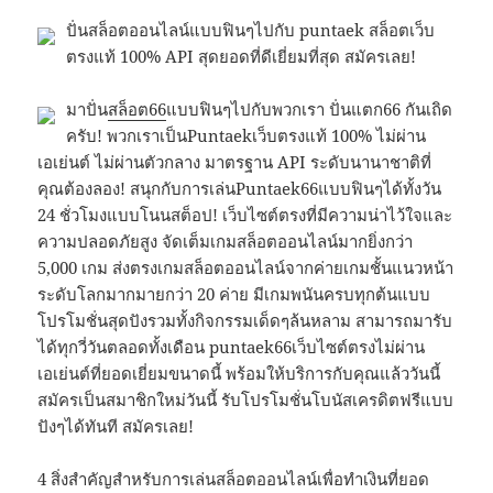
ปั่นสล็อตออนไลน์แบบฟินๆไปกับ puntaek สล็อตเว็บ
ตรงแท้ 100% API สุดยอดที่ดีเยี่ยมที่สุด สมัครเลย!
มาปั่น
สล็อต66
แบบฟินๆไปกับพวกเรา ปั่นแตก66 กันเถิด
ครับ! พวกเราเป็นPuntaekเว็บตรงแท้ 100% ไม่ผ่าน
เอเย่นต์ ไม่ผ่านตัวกลาง มาตรฐาน API ระดับนานาชาติที่
คุณต้องลอง! สนุกกับการเล่นPuntaek66แบบฟินๆได้ทั้งวัน
24 ชั่วโมงแบบโนนสต็อป! เว็บไซต์ตรงที่มีความน่าไว้ใจและ
ความปลอดภัยสูง จัดเต็มเกมสล็อตออนไลน์มากยิ่งกว่า
5,000 เกม ส่งตรงเกมสล็อตออนไลน์จากค่ายเกมชั้นแนวหน้า
ระดับโลกมากมายกว่า 20 ค่าย มีเกมพนันครบทุกต้นแบบ
โปรโมชั่นสุดปังรวมทั้งกิจกรรมเด็ดๆล้นหลาม สามารถมารับ
ได้ทุกวี่วันตลอดทั้งเดือน puntaek66เว็บไซต์ตรงไม่ผ่าน
เอเย่นต์ที่ยอดเยี่ยมขนาดนี้ พร้อมให้บริการกับคุณแล้ววันนี้
สมัครเป็นสมาชิกใหม่วันนี้ รับโปรโมชั่นโบนัสเครดิตฟรีแบบ
ปังๆได้ทันที สมัครเลย!
4 สิ่งสำคัญสำหรับการเล่นสล็อตออนไลน์เพื่อทำเงินที่ยอด