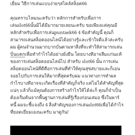
เยี่ยม วิธีการเล่นแบบง่ายๆสไตล์สล็อต66
คุณทราบไหมนะครับว่า หลักการสำหรับเพื่อการ
เล่นslot66นั้นมิได้มีมากมายเลยนะครับ ขอเพียงแค่คุณมี
หลักสำหรับเพื่อการเล่นpuntaek66 4 ข้อสำคัญนี้ คุณก็
สามารถเล่นสล็อตออนไลน์ได้อย่างรู้และเข้าใจดีแล้วล่ะครับ
ผม ผู้คนจำนวนมากบากบั่นตามหาสิ่งที่จะทำให้สามารถเล่น
ปั่นแตก
เพื่อทำกำไรได้อย่างยั่งยืน โดยบางทีอาจลืมแก่นแท้
ของการเล่นสล็อตออนไลน์ไป สำหรับ slot66 นั้น การเล่น
สล็อตออนไลน์ที่ดีคือการเล่นที่ทำให้คุณสุขสบายและก็เอน
จอยไปกับการเล่นให้มากที่สุดครับผม แนวทางการทำผล
กำไรบางทีอาจจะเกิดเรื่องที่สำคัญก็จริง แต่ไม่ได้สำคัญที่สุด
แน่ๆ แล้วก็แม้คุณต้องการสร้างกำไรให้ได้ล่ะก็ คุณก็จำเป็น
ต้องเริ่มต้นจากพื้นฐานการเล่นที่รู้เรื่องก่อนเสมอ ซึ่งในพาร์
ทนี้ ผมจะชี้แจงถึง 4 สิ่งสำคัญของการเล่นslot66เพื่อได้กำไร
ที่ยอดเยี่ยมเองนะครับ มาดูกัน!