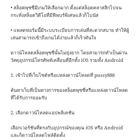
• สล็อตพุซซี่มีเกมให้เลือกมาก ตั้งแต่สล็อตคลาสสิกไปจน
กระทั่งสล็อตวิดีโอที่มีฟีพบร์พิเศษแล้วก็โบนัส
• แพลตฟอร์มนี้มีระบบระเบียบการเล่นที่สะดวกสบาย ทำให้ผู้
เล่นสามารถเข้าถึงเกมได้ง่ายแล้วก็เร็วทันใจ
ดาวน์โหลดสล็อตพุซซี่นั้นไม่ยุ่งยาก โดยสามารถทำเป็นผ่าน
วัสดุอุปกรณ์โทรศัพท์เคลื่อนที่อีกทั้ง iOS รวมทั้ง Android
1. เข้าไปที่เว็บไซต์หรือแหล่งดาวน์โหลดที่ pussy888
ค้นหาเว็บที่เป็นทางการของสล็อตพุซซี่หรือแหล่งดาวน์โหลด
ที่ได้รับการยอมรับ
2. เลือกดาวน์โหลดแอปพลิเคชัน
เลือกเวอร์ชันที่ตรงกับอุปกรณ์ของคุณ iOS หรือ Android
และก็ดาวน์โหลดไฟล์ติดตั้ง