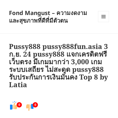
Fond Mangust – ความงดงาม
และสุขภาพที่ดีที่มีตัวตน
เมนู
และวิด
เจ็ต
Pussy888 pussy888fun.asia 3
ก.ย. 24 pussy888 แจกเครดิตฟรี
เว็บตรง มีเกมมากว่า 3,000 เกม
ระบบเสถียร ไม่สะดุด pussy888
รับประกันการเงินมั่นคง Top 8 by
Latia
0
0