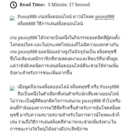
Read Time:
5 Minute, 17 Second
Pussy888 เกมสล็อตออนไลน์ ดาวน์โหลด
pussy888
สล็อต888 วิธีการเล่นสล็อตออนไลน์
เกม pussy888 ได้กลายเป็นหนึ่งในกิจกรรมยอดฮิตที่ผู้คนทั้ง
โลกหลงใหล และในประเทศไทยเองก็ไม่มีความแตกต่างกัน
เกม pussy888 ยอดนิยมอย่างสูงในปัจจุบันเป็น สล็อตพุซซี่
ซึ่งไม่เพียงแต่มีกราฟิกที่สวยสดงดงามและฟีพบร์ที่น่าดึงดูด
แต่ว่ายังมีเทคนิคการเล่นสล็อตออนไลน์ที่จะช่วยให้ท่านเพิ่ม
จังหวะสำหรับการชนะเพิ่มมากขึ้น
เมื่อพูดถึงเกมสล็อตออนไลน์ สล็อตพุซซี่ หรือ Pussy888
ถือเป็นหนึ่งในตัวเลือกที่เด่นสำหรับนักเสี่ยงดวงออนไลน์
ไม่ว่าจะเป็นผู้ที่ติดอกติดใจการเล่นเกม pussy888 ทั่วไปหรือ
คนที่กำลังมองหากรรมวิธีที่ครึกครื้นสำหรับการลุ้นโชคสล็อต
พุซซี่ มากับความสบายสบายสำหรับในการดาวน์โหลดแล้วก็
เล่น รวมถึงวิธีการเล่นสล็อตที่สามารถจะช่วยเพิ่มจังหวะใน
การชนะรางวัลใหญ่ได้อย่างมีประสิทธิภาพ