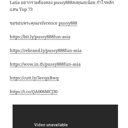
Latia อยากรวยต้องลอง pussy888ลงทุนงบน้อย กำไรหลัก
แสน Top 73
ขอขอบพระคุณreference
pussy888
https://bit.ly/pussy888fun-asia
https://rebrand.ly/pussy888fun-asia
https://wow.in.th/pussy888fun-asia
https://cutt.ly/3evqxBwq
https://t.co/QA006MCJ30