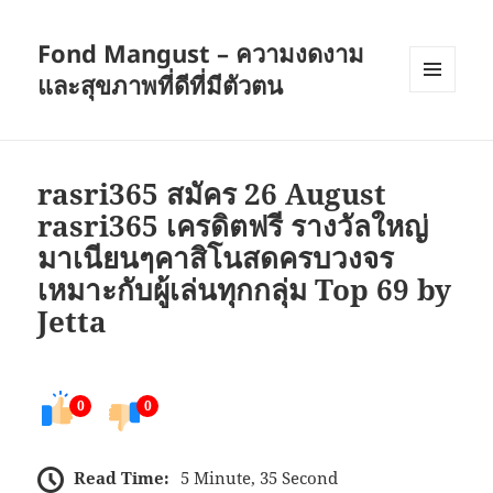
Fond Mangust – ความงดงาม
และสุขภาพที่ดีที่มีตัวตน
เมนู
และวิด
เจ็ต
rasri365 สมัคร 26 August
rasri365 เครดิตฟรี รางวัลใหญ่
มาเนียนๆคาสิโนสดครบวงจร
เหมาะกับผู้เล่นทุกกลุ่ม Top 69 by
Jetta
0
0
Read Time:
5 Minute, 35 Second