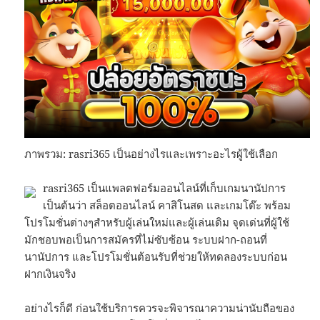
ภาพรวม: rasri365 เป็นอย่างไรและเพราะอะไรผู้ใช้เลือก
rasri365 เป็นแพลตฟอร์มออนไลน์ที่เก็บเกมนานัปการ
เป็นต้นว่า สล็อตออนไลน์ คาสิโนสด และเกมโต๊ะ พร้อม
โปรโมชั่นต่างๆสำหรับผู้เล่นใหม่และผู้เล่นเดิม จุดเด่นที่ผู้ใช้
มักชอบพอเป็นการสมัครที่ไม่ซับซ้อน ระบบฝาก-ถอนที่
นานัปการ และโปรโมชั่นต้อนรับที่ช่วยให้ทดลองระบบก่อน
ฝากเงินจริง
อย่างไรก็ดี ก่อนใช้บริการควรจะพิจารณาความน่านับถือของ