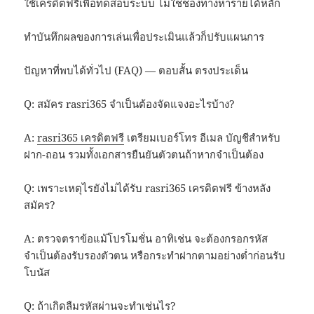
ใช้เครดิตฟรีเพื่อทดสอบระบบ ไม่ใช่ช่องทางหารายได้หลัก
ทำบันทึกผลของการเล่นเพื่อประเมินแล้วก็ปรับแผนการ
ปัญหาที่พบได้ทั่วไป (FAQ) — ตอบสั้น ตรงประเด็น
Q: สมัคร rasri365 จำเป็นต้องจัดแจงอะไรบ้าง?
A:
rasri365 เครดิตฟรี
เตรียมเบอร์โทร อีเมล บัญชีสำหรับ
ฝาก-ถอน รวมทั้งเอกสารยืนยันตัวตนถ้าหากจำเป็นต้อง
Q: เพราะเหตุไรยังไม่ได้รับ rasri365 เครดิตฟรี ข้างหลัง
สมัคร?
A: ตรวจตราข้อแม้โปรโมชั่น อาทิเช่น จะต้องกรอกรหัส
จำเป็นต้องรับรองตัวตน หรือกระทำฝากตามอย่างต่ำก่อนรับ
โบนัส
Q: ถ้าเกิดลืมรหัสผ่านจะทำเช่นไร?