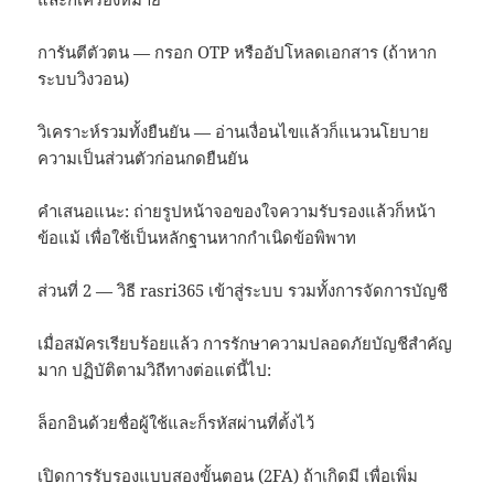
การันตีตัวตน — กรอก OTP หรืออัปโหลดเอกสาร (ถ้าหาก
ระบบวิงวอน)
วิเคราะห์รวมทั้งยืนยัน — อ่านเงื่อนไขแล้วก็แนวนโยบาย
ความเป็นส่วนตัวก่อนกดยืนยัน
คำเสนอแนะ: ถ่ายรูปหน้าจอของใจความรับรองแล้วก็หน้า
ข้อแม้ เพื่อใช้เป็นหลักฐานหากกำเนิดข้อพิพาท
ส่วนที่ 2 — วิธี rasri365 เข้าสู่ระบบ รวมทั้งการจัดการบัญชี
เมื่อสมัครเรียบร้อยแล้ว การรักษาความปลอดภัยบัญชีสำคัญ
มาก ปฏิบัติตามวิถีทางต่อแต่นี้ไป:
ล็อกอินด้วยชื่อผู้ใช้และก็รหัสผ่านที่ตั้งไว้
เปิดการรับรองแบบสองขั้นตอน (2FA) ถ้าเกิดมี เพื่อเพิ่ม