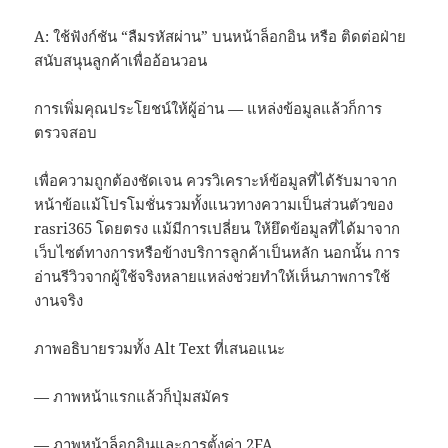
A: ใช้ฟังก์ชัน “ลืมรหัสผ่าน” บนหน้าล็อกอิน หรือ ติดต่อฝ่าย
สนับสนุนลูกค้าเพื่ออ้อนวอน
การเพิ่มคุณประโยชน์ให้ผู้อ่าน — แหล่งข้อมูลแล้วก็การ
ตรวจสอบ
เพื่อความถูกต้องชัดเจน ควรวิเคราะห์ข้อมูลที่ได้รับมาจาก
หน้าข้อแม้โปรโมชั่นรวมทั้งแนวทางความเป็นส่วนตัวของ
rasri365 โดยตรง แม้มีการเปลี่ยน ให้ยึดข้อมูลที่ได้มาจาก
เว็บไซต์ทางการหรือข้างบริการลูกค้าเป็นหลัก นอกนั้น การ
อ่านรีวิวจากผู้ใช้จริงหลายแหล่งช่วยทำให้เห็นภาพการใช้
งานจริง
ภาพอธิบายรวมทั้ง Alt Text ที่เสนอแนะ
— ภาพหน้าแรกแล้วก็ปุ่มสมัคร
— ภาพหน้าล็อกอินและการตั้งค่า 2FA