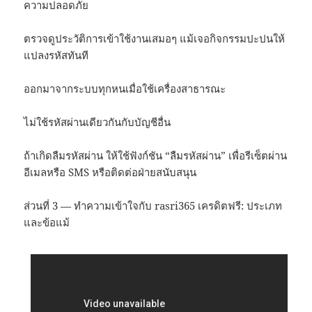
ความปลอดภัย
ตรวจดูประวัติการเข้าใช้งานเสมอๆ แม้เจอกิจกรรมปะปนให้
แปลงรหัสทันที
ออกมาจากระบบทุกหนเมื่อใช้เครื่องสาธารณะ
ไม่ใช้รหัสผ่านเดียวกันกับบัญชีอื่น
ถ้าเกิดลืมรหัสผ่าน ให้ใช้ฟังก์ชัน “ลืมรหัสผ่าน” เพื่อรีเซ็ตผ่าน
อีเมลหรือ SMS หรือติดต่อฝ่ายสนับสนุน
ส่วนที่ 3 — ทำความเข้าใจกับ rasri365 เครดิตฟรี: ประเภท
และข้อแม้