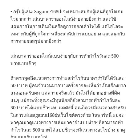
• กรุ๊ปผู้เล่น: Sagame168thจะเหมาะสมกับผู้เล่นที่ถูกใจเกม
ไวมากกว่า เล่นบาคาร่าออนไลน์ง่ายดายยิ่งกว่า และใช้
แผนการในการเดินเงินหรือดูการออกเค้าไพ่ได้ แต่ไฮไลจะ
เหมาะกับผู้ที่ถูกใจการเสี่ยงนานัปการแบบอย่าง และสนุกกับ
การทายผลสรุปมากยิ่งกว่า
เล่นบาคาร่าออนไลน์แบบง่ายๆกับการทำกำไรวันละ 500
บาทแบบชิวๆ
ถ้าหากพูดถึงแนวทางการทำผลกำไรกับบาคาร่าให้ได้วันละ
500 บาท ผู้คนจำนวนมากบางครั้งอาจจะเห็นว่าเป็นเรื่องยาก
แน่นอนครับผม แต่ความจริงแล้ว มันไม่ได้ยากอย่างที่คิด
แน่ๆ แม้กระทั่งคุณจะมีทุนน้อยก็ยังสามารถทำกำไรวันละ
500 บาทได้แบบชิวๆเลย แต่ดังนี้ คุณก็ควรมีแนวทางสำหรับ
ในการเล่นsagame168thเว็บไซต์ตรงด้วย ในพาร์ทนี้ ผมจะ
พาคุณมาดูแนวทางการเล่นบาคาร่าแบบง่ายๆที่สามารถทำ
กำไรวันละ 500 บาทได้แบบชิวๆจะมีแนวทางอะไรบ้าง มาดู
กันเลยครับ เลทโก!