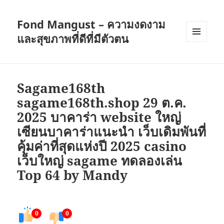
Fond Mangust – ความงดงาม
และสุขภาพที่ดีที่มีตัวตน
เมนู
และวิด
เจ็ต
Sagame168th
sagame168th.shop 29 ต.ค.
2025 บาคาร่า website ใหญ่
เซียนบาคาร่าแนะนำ เว็บเดิมพันที่
คุ้มค่าที่สุดแห่งปี 2025 casino
เว็บใหญ่ sagame ทดลองเล่น
Top 64 by Mandy
0
0