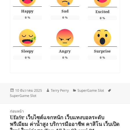
Happy
Sad
Excited
0
%
0
%
0
%
Sleepy
Angry
Surprise
0
%
0
%
0
%
เขียน
ผู้
หมวด
ป้าย
10 ธันวาคม 2025
Terry Perry
SuperGame Slot
เมื่อ
เขียน
หมู่
กำกับ
SuperGame Slot
แนะแนว
ก่อนหน้า
เรื่อง
Ufa9r เว็บไซต์แจกหนัก เว็บแทงบอลระดับ
เรื่อง
พรีเมียม ค่าน้ำสูง บริการมืออาชีพ คาสิโน เว็บเปิด
ก่อน