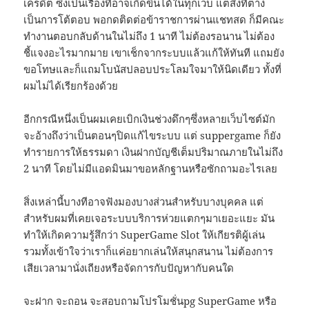
เครดิต ซึ่งเป็นเรื่องที่อาจเกิดขึ้นได้ในทุกเว็บ แต่สิ่งที่ต่าง
เป็นการโต้ตอบ พอกดติดต่อข้าราชการผ่านแชทสด ก็มีคณะ
ทำงานตอบกลับด้านในไม่ถึง 1 นาที ไม่ต้องรอนาน ไม่ต้อง
ชี้แจงอะไรมากมาย เขาเช็กจากระบบแล้วแก้ให้ทันที แถมยัง
ขอโทษและก็แถมโบนัสปลอบประโลมใจมาให้นิดเดียว ทั้งที่
ผมไม่ได้เรียกร้องด้วย
อีกกรณีหนึ่งเป็นผมเคยเบิกเงินช่วงดึกๆซึ่งหลายเว็บไซต์มัก
จะอ้างถึงว่าเป็นตอนๆปิดแก้ไขระบบ แต่ suppergame ก็ยัง
ทำรายการให้ธรรมดา เงินฝากบัญชีเต็มปริมาณภายในไม่ถึง
2 นาที โดยไม่มีแอดมินมาขอหลักฐานหรือซักถามอะไรเลย
สิ่งเหล่านี้บางทีอาจฟังมองบางส่วนสำหรับบางบุคคล แต่
สำหรับผมที่เคยเจอระบบบริการห่วยแตกๆมาเยอะแยะ มัน
ทำให้เกิดความรู้สึกว่า SuperGame Slot ให้เกียรติผู้เล่น
รวมทั้งเข้าใจว่าเราก็แค่อยากเล่นให้สนุกสนาน ไม่ต้องการ
เสียเวลามานั่งเถียงหรือจัดการกับปัญหากับคนใด
จะฝาก จะถอน จะสอบถามโปรโมชั่นpg SuperGame หรือ