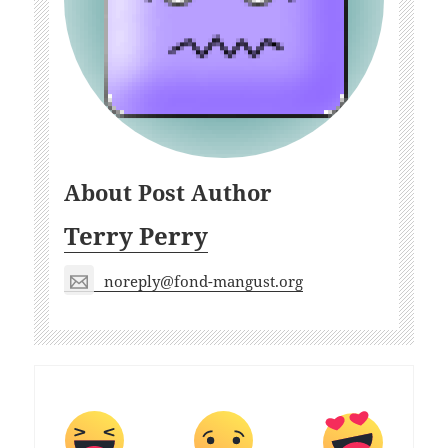
About Post Author
Terry Perry
noreply@fond-mangust.org