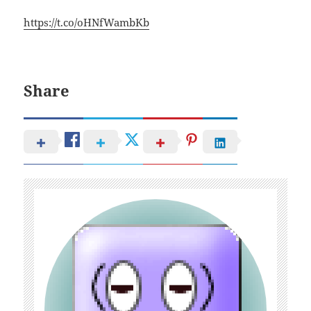
https://t.co/oHNfWambKb
Share