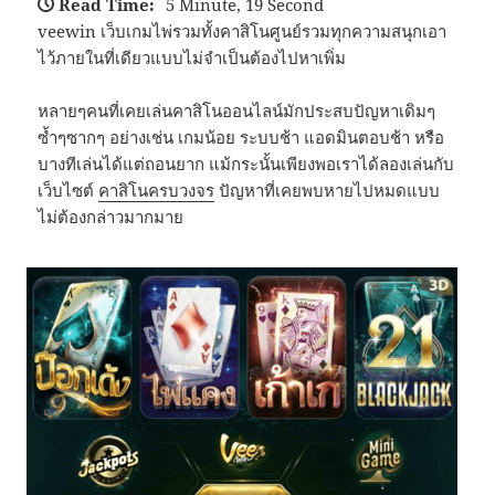
Read Time:
5 Minute, 19 Second
veewin เว็บเกมไพ่รวมทั้งคาสิโนศูนย์รวมทุกความสนุกเอา
ไว้ภายในที่เดียวแบบไม่จำเป็นต้องไปหาเพิ่ม
หลายๆคนที่เคยเล่นคาสิโนออนไลน์มักประสบปัญหาเดิมๆ
ซ้ำๆซากๆ อย่างเช่น เกมน้อย ระบบช้า แอดมินตอบช้า หรือ
บางทีเล่นได้แต่ถอนยาก แม้กระนั้นเพียงพอเราได้ลองเล่นกับ
เว็บไซต์
คาสิโนครบวงจร
ปัญหาที่เคยพบหายไปหมดแบบ
ไม่ต้องกล่าวมากมาย