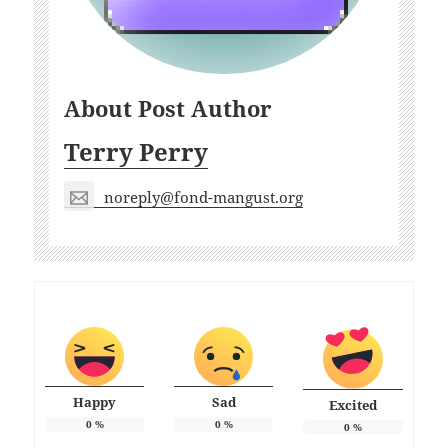
About Post Author
Terry Perry
noreply@fond-mangust.org
Happy
Sad
Excited
0
%
0
%
0
%