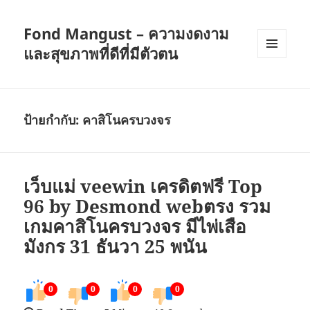
Fond Mangust – ความงดงาม
และสุขภาพที่ดีที่มีตัวตน
เมนู
และวิด
เจ็ต
ป้ายกำกับ:
คาสิโนครบวงจร
เว็บแม่ veewin เครดิตฟรี Top
96 by Desmond webตรง รวม
เกมคาสิโนครบวงจร มีไพ่เสือ
มังกร 31 ธันวา 25 พนัน
0
0
0
0