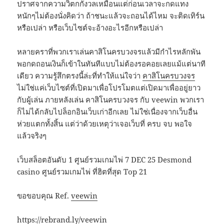
ปราศจากความวิตกกังวลเหมือนแต่ก่อนเวลาจะกดแทง
หนักๆไม่ต้องนั่งคิดว่า ถ้าชนะแล้วจะถอนได้ไหม จะติดเทิร์น
หรือเปล่า หรือเว็บไซต์จะอ้างอะไรอีกหรือเปล่า
หลายคราที่พวกเราเล่นคาสิโนครบวงจรแล้วมีกำไรหลักพัน
พอกดถอนเงินก็เข้าในทันทีแบบไม่ต้องรอคอยเลยแม้แต่นาที
เดียว ความรู้สึกตรงนี้ล่ะที่ทำให้แน่ใจว่า
คาสิโนครบวงจร
ไม่ใช่แค่เว็บไซต์ที่เปิดมาเพื่อโปรโมตแต่เปิดมาเพื่ออยู่ยาว
กับผู้เล่น ภายหลังเล่น คาสิโนครบวงจร กับ veewin พวกเรา
ก็ไม่ได้กลับไปล็อกอินเว็บเก่าอีกเลย ไม่ใช่เนื่องจากเว็บอื่น
ห่วยแตกทั้งสิ้น แต่ว่าด้วยเหตุว่าเจอเว็บที่ ครบ จบ พอใจ
แล้วจริงๆ
เว็บสล็อตอันดับ 1 ศูนย์รวมเกมไพ่ 7 DEC 25 Desmond
casino ศูนย์รวมเกมไพ่ ที่ฮิตที่สุด Top 21
ขอขอบคุณ Ref.
veewin
https://rebrand.ly/veewin