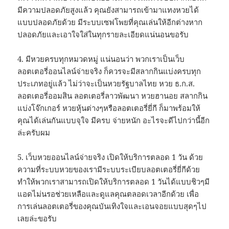
มีความปลอดภัยสูงแล้ว คุณยังสามารถเข้ามาแทงหวยได้
แบบปลอดภัยด้วย มีระบบเซฟโพยที่คุณเล่นให้อีกต่างหาก
ปลอดภัยและเอาใจใส่ในทุกรายละเอียดแน่นอนขอรับ
4. มีหวยครบทุกหมวดหมู่ แน่นอนว่า พวกเราเป็นเว็บ
ลอตเตอรี่ออนไลน์จ่ายจริง ก็ควรจะมีสลากกินแบ่งครบทุก
ประเภทอยู่แล้ว ไม่ว่าจะเป็นหวยรัฐบาลไทย หวย ธ.ก.ส.
ลอตเตอรี่ออมสิน ลอตเตอรี่ลาวพัฒนา หวยฮานอย สลากกิน
แบ่งโจ๊กเกอร์ หวยหุ้นต่างๆหรือลอตเตอรี่ยี่กี ก็มาพร้อมให้
คุณได้เล่นกันแบบจุใจ มีครบ จ่ายหนัก อะไรจะดีไปกว่านี้อีก
ล่ะครับผม
5. เว็บหวยออนไลน์จ่ายจริง เปิดให้บริการตลอด 1 วัน ด้วย
ความที่ระบบหวยของเรามีระบบระเบียบลอตเตอรี่ยี่กีด้วย
ทำให้พวกเราสามารถเปิดให้บริการตลอด 1 วันได้แบบชิวๆมี
แอดไม่นรอช่วยเหลือและดูแลคุณตลอดเวลาอีกด้วย เพื่อ
การเล่นลอตเตอรี่ของคุณบันเทิงใจและเอนจอยแบบสุดๆไป
เลยล่ะขอรับ