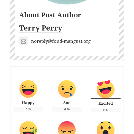
About Post Author
Terry Perry
noreply@fond-mangust.org
Happy
Sad
Excited
0
%
0
%
0
%