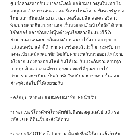
ศูนย์กลางสลากกินแบ่งออนไลน์ยอดนิยมอย่างสูงในไทย ไม่
ว่าคุณจะต้องการเล่นลอตเตอรี่แบบไหนก็ตาม ทั้งหวยรัฐบาล
ไทย สลากกินแบ่ง ธ.ก.ส. ลอตเตอรี่ออมสิน ลอตเตอรี่ลาว
พัฒนา สลากกินแบ่งฮานอย
เว็บหวยออนไลน์ เชื่อถือได้
หวย
โจ๊กเกอร์ สลากกินแบ่งหุ้นต่างๆหรือสลากกินแบ่งยี่กี ก็
สามารถมาเล่นสลากกินแบ่งกับพวกเราได้แบบง่ายๆอย่าง
แน่นอนครับ แล้วก็ถ้าหากคุณพร้อมแล้วล่ะก็ มานะครับ มา
ลงทะเบียนสมัครสมาชิกใหม่กับพวกเราเว็บหวยออนไลน์จ่าย
จริงจาก แทงหวยออนไลน์ กันได้เลย รับประกันจ่ายครบทุก
บาททุกเงินแน่นอน มีครบทุกลอตเตอรี่ที่คุณอยากได้
สามารถลงทะเบียนเป็นสมาชิกใหม่กับพวกเราตามขั้นตอน
ต่างๆดังต่อไปนี้ได้เลยขอรับ
• คลิกปุ่ม ‘ลงทะเบียนสมัครสมาชิก’ ที่หน้าเว็บ
• กรอกเบอร์โทรศัพท์โทรศัพท์มือถือของคุณลงไป แล้ว รอ
รหัส OTP ที่ดินเว็บจะส่งให้ท่าน
• กรอกรหัส OTP ลงไป ต่อจากนั้น ตั้งชื่อผู้ใช้งานแล้วก็รหัส