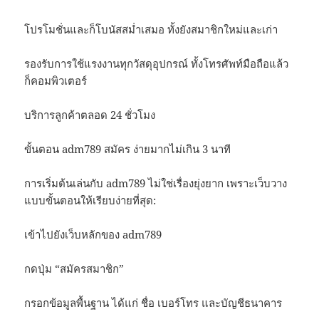
โปรโมชั่นและก็โบนัสสม่ำเสมอ ทั้งยังสมาชิกใหม่และเก่า
รองรับการใช้แรงงานทุกวัสดุอุปกรณ์ ทั้งโทรศัพท์มือถือแล้ว
ก็คอมพิวเตอร์
บริการลูกค้าตลอด 24 ชั่วโมง
ขั้นตอน adm789 สมัคร ง่ายมากไม่เกิน 3 นาที
การเริ่มต้นเล่นกับ adm789 ไม่ใช่เรื่องยุ่งยาก เพราะเว็บวาง
แบบขั้นตอนให้เรียบง่ายที่สุด:
เข้าไปยังเว็บหลักของ adm789
กดปุ่ม “สมัครสมาชิก”
กรอกข้อมูลพื้นฐาน ได้แก่ ชื่อ เบอร์โทร และบัญชีธนาคาร