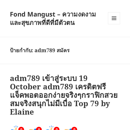
Fond Mangust – ความงดงาม
และสุขภาพที่ดีที่มีตัวตน
เมนู
และวิด
เจ็ต
ป้ายกำกับ:
adm789 สมัคร
adm789 เข้าสู่ระบบ 19
October adm789 เครดิตฟรี
แจ็คพอตออกง่ายจริงๆกราฟิกสวย
สมจริงสนุกไม่มีเบื่อ Top 79 by
Elaine
0
0
0
0