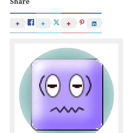
Share