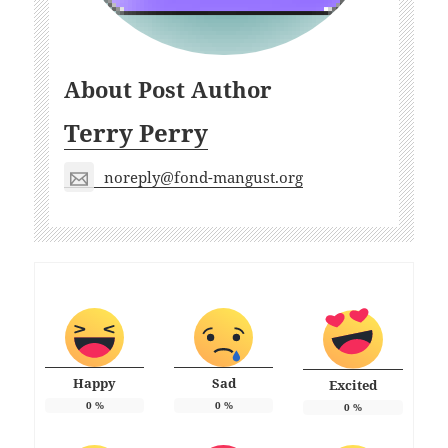
About Post Author
Terry Perry
noreply@fond-mangust.org
Happy
Sad
Excited
0
%
0
%
0
%