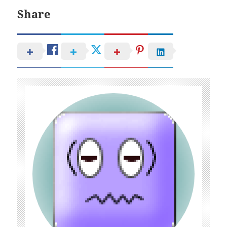
Share