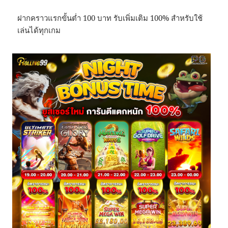
ฝากคราวแรกขั้นต่ำ 100 บาท รับเพิ่มเติม 100% สำหรับใช้
เล่นได้ทุกเกม