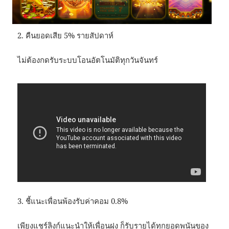
2. คืนยอดเสีย 5% รายสัปดาห์
ไม่ต้องกดรับระบบโอนอัตโนมัติทุกวันจันทร์
3. ชี้แนะเพื่อนพ้องรับค่าคอม 0.8%
เพียงแชร์ลิงก์แนะนำให้เพื่อนฝูง ก็รับรายได้ทุกยอดพนันของ