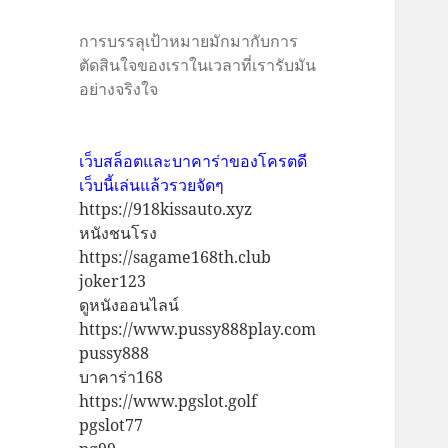
การบรรลุเป้าหมายมักมากับการ
ตัดสินใจของเราในเวลาที่เรารับมัน
อย่างจริงใจ
เว็บสล็อตและบาคาร่าของโครตดี
เว็บนี้เล่นแล้วรวยจัดๆ
https://918kissauto.xyz
หนังชนโรง
https://sagame168th.club
joker123
ดูหนังออนไลน์
https://www.pussy888play.com
pussy888
บาคาร่า168
https://www.pgslot.golf
pgslot77