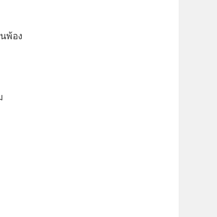
อนพ้อง
ม