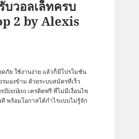
รับวอลเล็ทครบ
op 2 by Alexis
ดภัย ใช้งานง่าย แล้วก็มีโปรโมชั่น
ควรมองข้าม ด้วยระบบสมัครที่เร็ว
ixtikto เครดิตฟรี ที่ไม่มีเงื่อนไข
นที พร้อมโอกาสได้กำไรแบบไม่รู้จัก