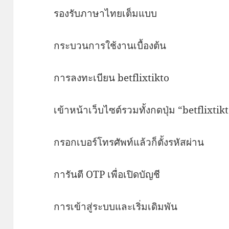
รองรับภาษาไทยเต็มแบบ
กระบวนการใช้งานเบื้องต้น
การลงทะเบียน betflixtikto
เข้าหน้าเว็บไซต์รวมทั้งกดปุ่ม “betflixtik
กรอกเบอร์โทรศัพท์แล้วก็ตั้งรหัสผ่าน
การันตี OTP เพื่อเปิดบัญชี
การเข้าสู่ระบบและเริ่มเดิมพัน