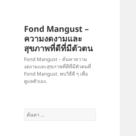
Fond Mangust –
ความงดงามและ
สุขภาพที่ดีที่มีตัวตน
Fond Mangust – ค้นหาความ
งดงามและสุขภาพที่ดีที่มีตัวตนที่
Fond Mangust. พบวิธีดี ๆ เพื่อ
ดูแลตัวเอง.
ค้นหา
สำหรับ: