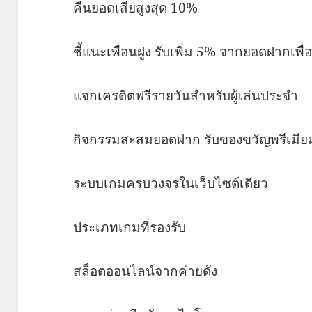
คืนยอดเสียสูงสุด 10%
ชี้แนะเพื่อนฝูง รับเพิ่ม 5% จากยอดฝากเพื่
แจกเครดิตฟรีรายวันสำหรับผู้เล่นประจำ
กิจกรรมสะสมยอดฝาก รับของขวัญพรีเมีย
ระบบเกมครบวงจรในเว็บไซต์เดียว
ประเภทเกมที่รองรับ
สล็อตออนไลน์จากค่ายดัง