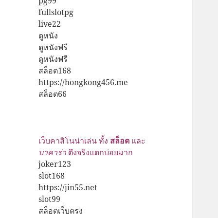
pg99
fullslotpg
live22
ดูหนัง
ดูหนังฟรี
ดูหนังฟรี
สล็อต168
https://hongkong456.me
สล็อต66
เว็บคาสิโนน่าเล่น ทั้ง
สล็อต
และ
บาคาร่า
ตึงจริงแตกบ่อยมาก
joker123
slot168
https://jin55.net
slot99
สล็อตเว็บตรง