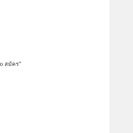
to สมัคร”