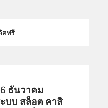
ิตฟรี
 6 ธันวาคม
่ระบบ สล็อต คาสิ