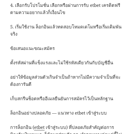
4. เลือกรับโปรโมชั่น เลือกหรือผ่านการรับ etbet เครดิตฟรี
ตามความอยากแล้วก็เงื่อนไข
5. เริ่มใช้งาน ล็อกอินแล้วทดสอบโหมดเดโมหรือเริ่มเดิมพัน
จริง
ข้อเสนอแนะขณะสมัคร
ตั้งรหัสผ่านที่แข็งแรงและไม่ใช้รหัสเดียวกันกับบัญชีอื่น
อย่าให้ข้อมูลส่วนตัวเกินจำเป็นถ้าหากไม่มีความจำเป็นที่จะ
ต้องการันตี
เก็บสกรีนช็อตหรืออีเมลยืนยันการสมัครไว้เป็นหลักฐาน
ล็อกอินอย่างปลอดภัย — แนวทาง etbet เข้าสู่ระบบ
การล็อกอิน (
etbet
เข้าสู่ระบบ) ที่ปลอดภัยสำคัญต่อการ