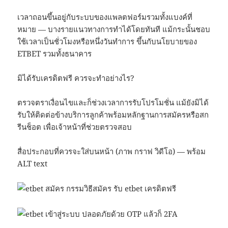
เวลาถอนขึ้นอยู่กับระบบของแพลตฟอร์มรวมทั้งแบงค์ที่
หมาย — บางรายแนวทางการทำได้โดยทันที แม้กระนั้นชอบ
ใช้เวลาเป็นชั่วโมงหรือหนึ่งวันทำการ ขึ้นกับนโยบายของ
ETBET รวมทั้งธนาคาร
มิได้รับเครดิตฟรี ควรจะทำอย่างไร?
ตรวจตราเงื่อนไขและก็ช่วงเวลาการรับโปรโมชั่น แม้ยังมิได้
รับให้ติดต่อข้างบริการลูกค้าพร้อมหลักฐานการสมัครหรือสก
รีนช็อต เพื่อเจ้าหน้าที่ช่วยตรวจสอบ
สื่อประกอบที่ควรจะใส่บนหน้า (ภาพ กราฟ วิดีโอ) — พร้อม
ALT text