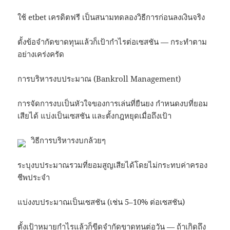
ใช้ etbet เครดิตฟรี เป็นสนามทดลองวิธีการก่อนลงเงินจริง
ตั้งข้อจำกัดขาดทุนแล้วก็เป้ากำไรต่อเซสชัน — กระทำตาม
อย่างเคร่งครัด
การบริหารงบประมาณ (Bankroll Management)
การจัดการงบเป็นหัวใจของการเล่นที่ยืนยง กำหนดงบที่ยอม
เสียได้ แบ่งเป็นเซสชัน และตั้งกฎหยุดเมื่อถึงเป้า
วิธีการบริหารงบกล้วยๆ
ระบุงบประมาณรวมที่ยอมสูญเสียได้โดยไม่กระทบค่าครอง
ชีพประจำ
แบ่งงบประมาณเป็นเซสชัน (เช่น 5–10% ต่อเซสชัน)
ตั้งเป้าหมายกำไรแล้วก็ขีดจำกัดขาดทุนต่อวัน — ถ้าเกิดถึง