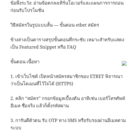
ข้อพึงระวัง: อ่านข้อตกลงเทิร์นโอเวอร์และแผนการการถอน
ก่อนรับโปรโมชั่น
วิธีสมัครในรูปแบบสั้น — ขั้นตอน etbet สมัคร
ข้างล่างเป็นตารางสรุปขั้นตอนที่กระชับ เหมาะสำหรับแสดง
เป็น Featured Snippet หรือ FAQ
ขั้นตอน เนื้อหา
1. เข้าเว็บไซต์ เปิดหน้าสมัครสมาชิกของ ETBET พิจารณา
ว่าเป็นโดเมนที่ไว้ใจได้ (HTTPS)
2. คลิก “สมัคร” กรอกข้อมูลเบื้องต้น อาทิเช่น เบอร์โทรศัพท์
อีเมล ชื่อจริง แล้วก็ตั้งรหัสผ่าน
3. การันตีตัวตน รับ OTP ทาง SMS หรือรับรองผ่านอีเมลตาม
ระบบ