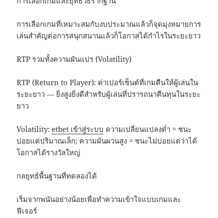
การเลือกเกมและยุทธวิธีรากฐาน
การเลือกเกมที่เหมาะสมกับงบประมาณแล้วก็จุดมุ่งหมายการ
เล่นสำคัญต่อการสนุกสนานแล้วก็โอกาสได้กำไรในระยะยาว
RTP รวมทั้งความผันแปร (Volatility)
RTP (Return to Player): ค่าเปอร์เซ็นต์ที่เกมคืนให้ผู้เล่นใน
ระยะยาว — ยิ่งสูงยิ่งดีสำหรับผู้เล่นที่ปรารถนาคืนทุนในระยะ
ยาว
Volatility:
etbet เข้าสู่ระบบ
ความเปลี่ยนแปลงต่ำ = ชนะ
บ่อยแต่ปริมาณเล็ก; ความผันผวนสูง = ชนะไม่บ่อยแต่ว่าได้
โอกาสได้รางวัลใหญ่
กลยุทธ์พื้นฐานที่ทดลองได้
เริ่มจากพนันอย่างน้อยเพื่อทำความเข้าใจแบบเกมและ
ฟีเจอร์