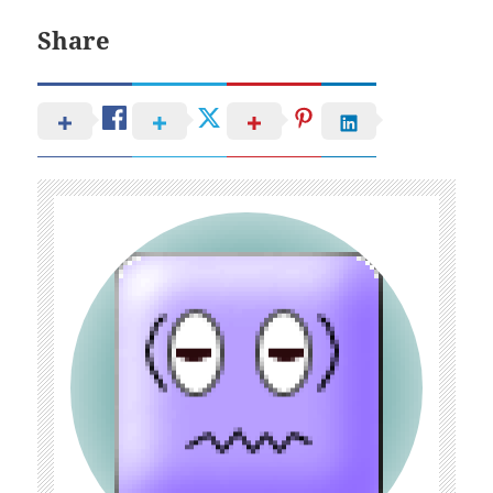
Share