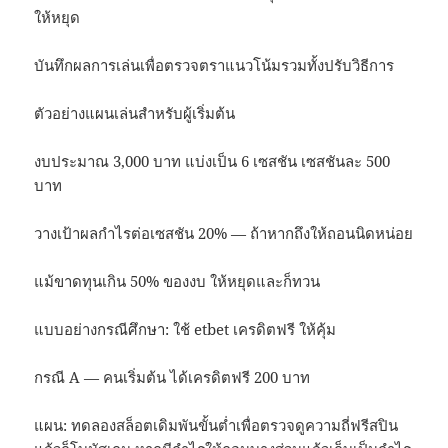
ให้หยุด
บันทึกผลการเล่นเพื่อตรวจตราแนวโน้มรวมทั้งปรับวิธีการ
ตัวอย่างแผนเล่นสำหรับผู้เริ่มต้น
งบประมาณ 3,000 บาท แบ่งเป็น 6 เซสชัน เซสชันละ 500
บาท
วางเป้าผลกำไรต่อเซสชัน 20% — ถ้าหากถึงให้ถอนนิดหน่อย
แม้ขาดทุนเกิน 50% ของงบ ให้หยุดและก็ทวน
แบบอย่างกรณีศึกษา: ใช้ etbet เครดิตฟรี ให้คุ้ม
กรณี A — คนเริ่มต้น ได้เครดิตฟรี 200 บาท
แผน: ทดลองสล็อตเดิมพันขั้นต่ำเพื่อตรวจดูความถี่ฟรีสปิน