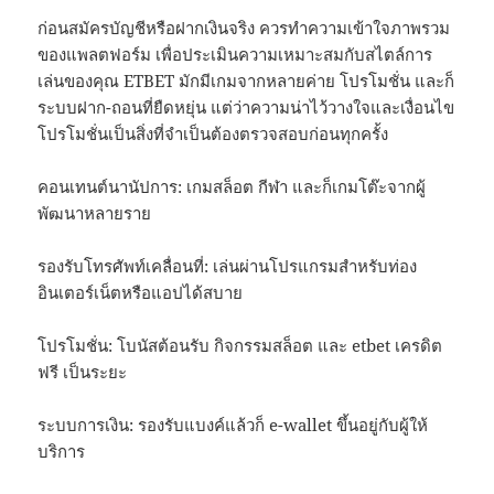
ก่อนสมัครบัญชีหรือฝากเงินจริง ควรทำความเข้าใจภาพรวม
ของแพลตฟอร์ม เพื่อประเมินความเหมาะสมกับสไตล์การ
เล่นของคุณ ETBET มักมีเกมจากหลายค่าย โปรโมชั่น และก็
ระบบฝาก-ถอนที่ยืดหยุ่น แต่ว่าความน่าไว้วางใจและเงื่อนไข
โปรโมชั่นเป็นสิ่งที่จำเป็นต้องตรวจสอบก่อนทุกครั้ง
คอนเทนต์นานัปการ: เกมสล็อต กีฬา และก็เกมโต๊ะจากผู้
พัฒนาหลายราย
รองรับโทรศัพท์เคลื่อนที่: เล่นผ่านโปรแกรมสำหรับท่อง
อินเตอร์เน็ตหรือแอปได้สบาย
โปรโมชั่น: โบนัสต้อนรับ กิจกรรมสล็อต และ etbet เครดิต
ฟรี เป็นระยะ
ระบบการเงิน: รองรับแบงค์แล้วก็ e-wallet ขึ้นอยู่กับผู้ให้
บริการ