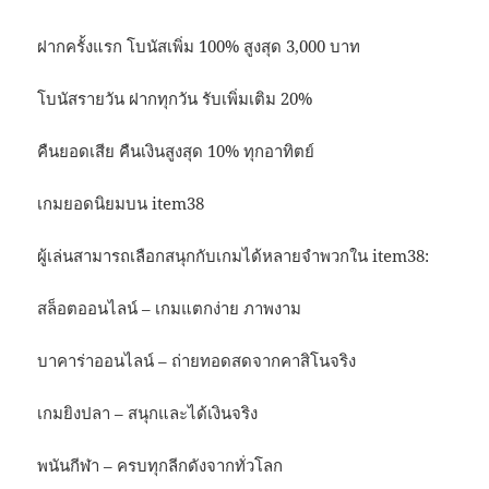
ฝากครั้งแรก โบนัสเพิ่ม 100% สูงสุด 3,000 บาท
โบนัสรายวัน ฝากทุกวัน รับเพิ่มเติม 20%
คืนยอดเสีย คืนเงินสูงสุด 10% ทุกอาทิตย์
เกมยอดนิยมบน item38
ผู้เล่นสามารถเลือกสนุกกับเกมได้หลายจำพวกใน item38:
สล็อตออนไลน์ – เกมแตกง่าย ภาพงาม
บาคาร่าออนไลน์ – ถ่ายทอดสดจากคาสิโนจริง
เกมยิงปลา – สนุกและได้เงินจริง
พนันกีฬา – ครบทุกลีกดังจากทั่วโลก