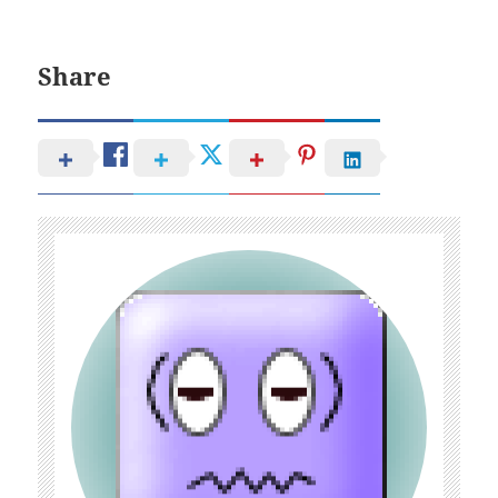
Share