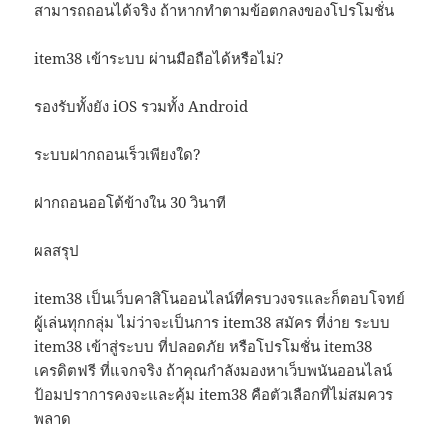
สามารถถอนได้จริง ถ้าหากทำตามข้อตกลงของโปรโมชั่น
item38 เข้าระบบ ผ่านมือถือได้หรือไม่?
รองรับทั้งยัง iOS รวมทั้ง Android
ระบบฝากถอนเร็วเพียงใด?
ฝากถอนออโต้ข้างใน 30 วินาที
ผลสรุป
item38 เป็นเว็บคาสิโนออนไลน์ที่ครบวงจรและก็ตอบโจทย์
ผู้เล่นทุกกลุ่ม ไม่ว่าจะเป็นการ item38 สมัคร ที่ง่าย ระบบ
item38 เข้าสู่ระบบ ที่ปลอดภัย หรือโปรโมชั่น item38
เครดิตฟรี ที่แจกจริง ถ้าคุณกำลังมองหาเว็บพนันออนไลน์
ป้อมปราการคงจะและคุ้ม item38 คือตัวเลือกที่ไม่สมควร
พลาด