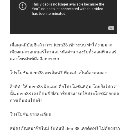
เมื่อคุณมีบัญชีแล้ว การ item38 เข้าระบบ ทำได้ง่ายมาก
เพียงแค่กรอกเบอร์โทรและรหัสผ่าน รองรับทั้งคอมพิวเตอร์
และโทรศัพท์มือถือทุกระบบ
โปรโมชั่น item38 เครดิตฟรี ที่คุณจำเป็นต้องทดลอง
สิ่งที่ทำให้ item38 ผิดแผก คือโปรโมชั่นที่คุ้ม โดยยิ่งไปกว่า
นั้น item38 เครดิตฟรี ที่สมาชิกสามารถใช้ประโยชน์ต่อยอด
การเดิมพันได้จริง
โปรโมชั่น รายละเอียด
สมัครเป็นสมาชิกใหม่ รับทันที item38 เครดิตฟรี ไม่ต้องฝาก