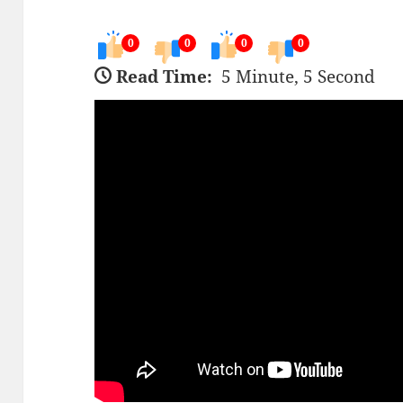
0
0
0
0
Read Time:
5 Minute, 5 Second