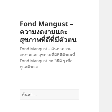
Fond Mangust –
ความงดงามและ
สุขภาพที่ดีที่มีตัวตน
Fond Mangust – ค้นหาความ
งดงามและสุขภาพที่ดีที่มีตัวตนที่
Fond Mangust. พบวิธีดี ๆ เพื่อ
ดูแลตัวเอง.
ค้นหา
สำหรับ: