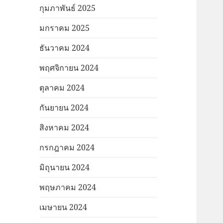
กุมภาพันธ์ 2025
มกราคม 2025
ธันวาคม 2024
พฤศจิกายน 2024
ตุลาคม 2024
กันยายน 2024
สิงหาคม 2024
กรกฎาคม 2024
มิถุนายน 2024
พฤษภาคม 2024
เมษายน 2024