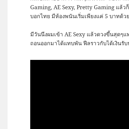
Gaming, AE Sexy, Pretty Gaming แล้วก็
บอกไทย มีห้องพนันเริ่มเพียงแค่ 5 บาทด้ว
มีวันนึงผมเข้า AE Sexy แล้วดวงขึ้นสุดๆแท
ถอนออกมาได้แทบพัน ฟีลราวกับได้เงินรับป