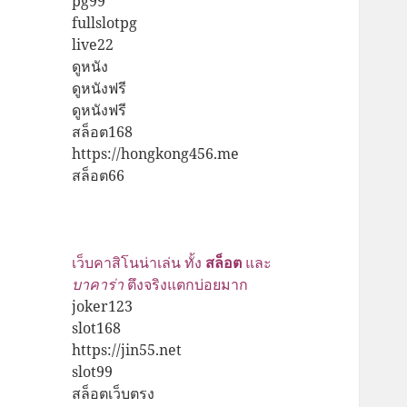
pg99
fullslotpg
live22
ดูหนัง
ดูหนังฟรี
ดูหนังฟรี
สล็อต168
https://hongkong456.me
สล็อต66
เว็บคาสิโนน่าเล่น ทั้ง
สล็อต
และ
บาคาร่า
ตึงจริงแตกบ่อยมาก
joker123
slot168
https://jin55.net
slot99
สล็อตเว็บตรง