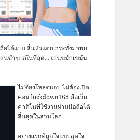
ือถือได้แบบ ลื่นหัวแตก กระทั่งมาพบ
ล่นขำๆแต่ในที่สุด… เล่นขมักเขม้น
ไม่ต้องโหลดแอป ไม่ต้องเปิด
คอม lockdown168 คือเว็บ
คาสิโนที่ใช้งานผ่านมือถือได้
ลื่นสุดในสามโลก
อย่างแรกที่ถูกใจแบบสุดใจ