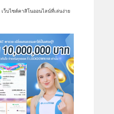
เว็บไซต์คาสิโนออนไลน์ที่เล่นง่าย