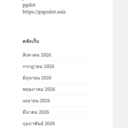
pgslot
https://gogoslot.asia
คลังเก็บ
สิงหาคม 2026
กรกฎาคม 2026
มิถุนายน 2026
พฤษภาคม 2026
เมษายน 2026
มีนาคม 2026
กุมภาพันธ์ 2026