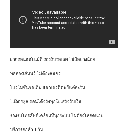
ฝากถอนอัตโนมัติ รองรับวอเลท ไม่มีอย่างน้อย
ทดลองเล่นฟรี ไม่ต้องสมัคร
โปรโมชั่นจัดเต็ม แจกเครดิตฟรีแต่ละวัน
ไม่ล็อกยูส ถอนได้จริงทุกใบเสร็จรับเงิน
รองรับโทรศัพท์เคลื่อนที่ทุกระบบ ไม่ต้องโหลดแอป
บริการลูกค้า 1 วัน