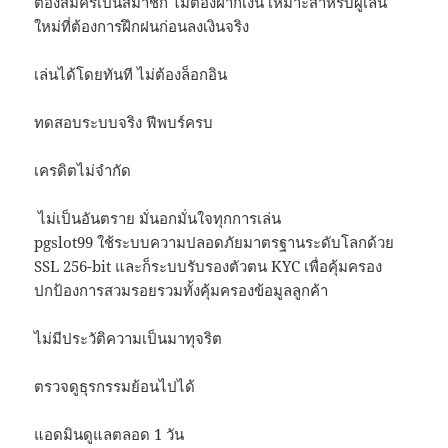
ต้องสมัครเป็นสมาชิก ไม่ต้องฝากเงิน เหมาะสำหรับผู้เล่น
ใหม่ที่ต้องการฝึกฝนก่อนลงเงินจริง
เล่นได้โดยทันที ไม่ต้องล็อกอิน
ทดสอบระบบจริง ฟีพบร์ครบ
เครดิตไม่จำกัด
️ ไม่เป็นอันตราย มั่นอกมั่นใจทุกการเล่น
pgslot99 ใช้ระบบความปลอดภัยมาตรฐานระดับโลกด้วย
SSL 256-bit และก็ระบบรับรองตัวตน KYC เพื่อคุ้มครอง
ปกป้องการสวมรอยรวมทั้งคุ้มครองข้อมูลลูกค้า
ไม่มีประวัติความเป็นมาทุจริต
ตรวจดูธุรกรรมย้อนไปได้
แอดมินดูแลตลอด 1 วัน