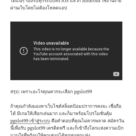
ได้แน่ๆ รองรับทุกระบบทั้ง iOS แล้วก็ Android ใช้งานง่าย
ผ่านเว็บโดยไม่ต้องโหลดแอป
สรุป: เพราะอะไรคุณควรจะเลือก pgslot99
ถ้าคุณกำลังมองหาเว็บไซต์สล็อตป้อมปราการคงจะ เชื่อถือ
ได้ มีเกมให้เลือกเล่นมาก และก็มาพร้อมโปรโมชั่นคุ้ม
pgslot99 เข้าสู่ระบบ
คือคำตอบที่คุณไม่ควรพลาด สมัครวัน
นี้เพื่อรับ pgslot99 เครดิตฟรี และก็เข้าถึงโลกแห่งความเบิก
บานใจที่พร้อมให้คุณสนุกได้ทุกหนทุกแห่ง