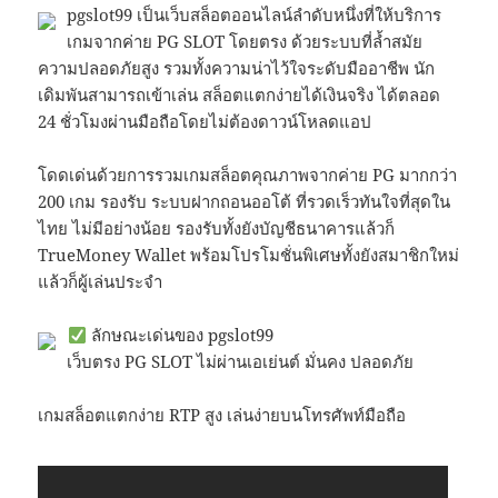
pgslot99 เป็นเว็บสล็อตออนไลน์ลำดับหนึ่งที่ให้บริการ
เกมจากค่าย PG SLOT โดยตรง ด้วยระบบที่ล้ำสมัย
ความปลอดภัยสูง รวมทั้งความน่าไว้ใจระดับมืออาชีพ นัก
เดิมพันสามารถเข้าเล่น สล็อตแตกง่ายได้เงินจริง ได้ตลอด
24 ชั่วโมงผ่านมือถือโดยไม่ต้องดาวน์โหลดแอป
โดดเด่นด้วยการรวมเกมสล็อตคุณภาพจากค่าย PG มากกว่า
200 เกม รองรับ ระบบฝากถอนออโต้ ที่รวดเร็วทันใจที่สุดใน
ไทย ไม่มีอย่างน้อย รองรับทั้งยังบัญชีธนาคารแล้วก็
TrueMoney Wallet พร้อมโปรโมชั่นพิเศษทั้งยังสมาชิกใหม่
แล้วก็ผู้เล่นประจำ
ลักษณะเด่นของ pgslot99
เว็บตรง PG SLOT ไม่ผ่านเอเย่นต์ มั่นคง ปลอดภัย
เกมสล็อตแตกง่าย RTP สูง เล่นง่ายบนโทรศัพท์มือถือ