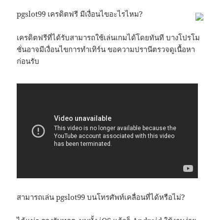
pgslot99 เครดิตฟรี มีเงื่อนไขอะไรไหม?
เครดิตฟรีที่ได้รับสามารถใช้เล่นเกมได้โดยทันที บางโปรโม
ชั่นอาจมีเงื่อนไขการทำเทิร์น ขอความปรานีตรวจดูเนื้อหา
ก่อนรับ
สามารถเล่น pgslot99 บนโทรศัพท์เคลื่อนที่ได้หรือไม่?