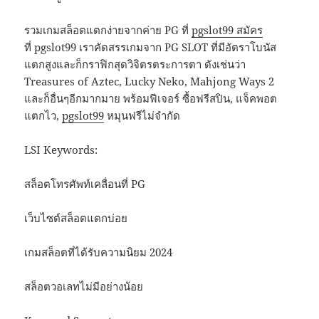
รวมเกมสล็อตแตกง่ายจากค่าย PG ที่
pgslot99 สมัคร
ที่ pgslot99 เราคัดสรรเกมจาก PG SLOT ที่มีอัตราโบนัส
แตกสูงและก็กราฟิกสุดวิจิตรตระการตา ดังเช่นว่า
Treasures of Aztec, Lucky Neko, Mahjong Ways 2
และก็อื่นๆอีกมากมาย พร้อมฟีเจอร์ ซื้อฟรีสปิน, แจ็คพอต
แตกไว,
pgslot99
หมุนฟรีไม่จำกัด
LSI Keywords:
สล็อตโทรศัพท์เคลื่อนที่ PG
เว็บไซต์สล็อตแตกบ่อย
เกมสล็อตที่ได้รับความนิยม 2024
สล็อตวอเลทไม่มีอย่างน้อย