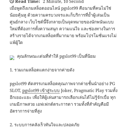
Read Time:
2 Minute, 10 Second
เมื่อพูดถึงเกมสล็อตออนไลน์ pgslot99 คือนามที่คนไม่ใช่
น้อยคุ้นหู ด้วยความครบวงจรและก็บริการที่ย้ำผู้เล่นเป็น
ศูนย์กลาง เว็บไซต์นี้จึงกลายเป็นจุดหมายของนักพนันแบบ
ใหม่ที่ต้องการทั้งความสนุก ความแน่ใจ และช่องทางในการ
สร้างรายได้จากเกมสล็อตที่มากมาย พร้อมโปรโมชั่นแรงไม่
แพ้ผู้ใด
คุณลักษณะเด่นที่ทำให้ pgslot99 เป็นที่นิยม
1. รวมเกมสล็อตแตกง่ายจากค่ายดัง
pgslot99 คัดสรรเกมสล็อตคุณภาพจากค่ายชั้นนำอย่าง PG
SLOT,
pgslot99 เข้าสู่ระบบ
Joker, Pragmatic Play รวมทั้ง
อีกเยอะแยะ เพื่อให้ผู้เล่นสามารถเลือกเล่นได้ไม่รู้จักเบื่อ ทุก
เกมมีภาพสวย เอฟเฟกต์ตระการตา รวมทั้งที่สำคัญคือมี
อัตราการจ่ายที่สูง
2. ระบบการคลังเร็วทันใจและปลอดภัย