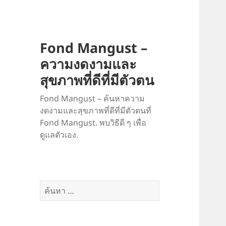
Fond Mangust –
ความงดงามและ
สุขภาพที่ดีที่มีตัวตน
Fond Mangust – ค้นหาความ
งดงามและสุขภาพที่ดีที่มีตัวตนที่
Fond Mangust. พบวิธีดี ๆ เพื่อ
ดูแลตัวเอง.
ค้นหา
สำหรับ: