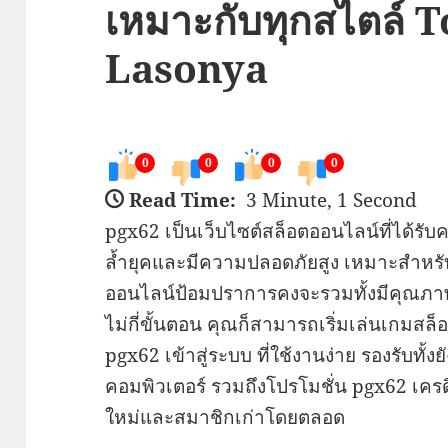
เหมาะกับทุกสไตล์ T
Lasonya
0
0
0
0
Read Time:
3 Minute, 1 Second
pgx62 เป็นเว็บไซต์สล็อตออนไลน์ที่ได้รับ
ล้ำยุคและมีความปลอดภัยสูง เหมาะสำหร
ออนไลน์ป้อมปราการคงจะรวมทั้งมีคุณภาพ 
ไม่กี่ขั้นตอน คุณก็สามารถเริ่มเล่นเกมส
pgx62 เข้าสู่ระบบ ที่ใช้งานง่าย รองรับทั้งยั
คอมพิวเตอร์ รวมถึงโปรโมชั่น pgx62 เครดิ
ใหม่และสมาชิกเก่าโดยตลอด