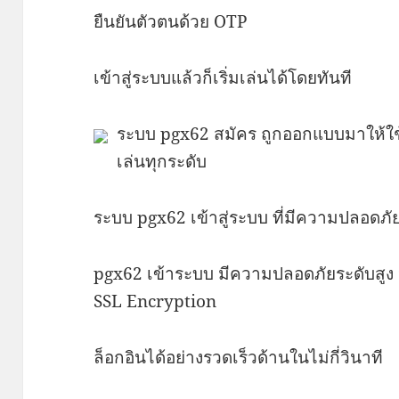
ยืนยันตัวตนด้วย OTP
เข้าสู่ระบบแล้วก็เริ่มเล่นได้โดยทันที
ระบบ pgx62 สมัคร ถูกออกแบบมาให้ใช
เล่นทุกระดับ
ระบบ pgx62 เข้าสู่ระบบ ที่มีความปลอดภัย
pgx62 เข้าระบบ มีความปลอดภัยระดับสูง ป
SSL Encryption
ล็อกอินได้อย่างรวดเร็วด้านในไม่กี่วินาที