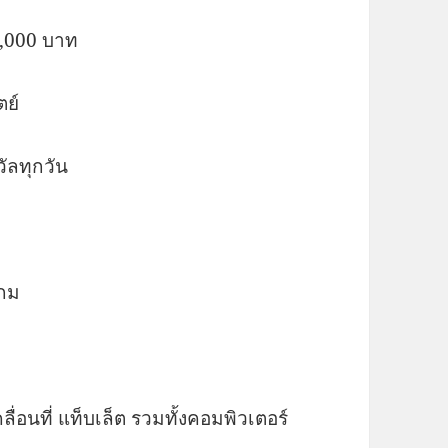
1,000 บาท
ตย์
ัลทุกวัน
เกม
คลื่อนที่ แท็บเล็ต รวมทั้งคอมพิวเตอร์