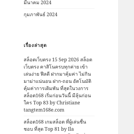
มีนาคม 2024
กุมภาพันธ์ 2024
เรื่องล่าสุด
สล็อตเว็บตรง 15 Sep 2026 สล็อต
เว็บตรง คาสิโนครบทุกค่าย เข้า
เล่นง่าย ฟีลดี ฝากมาคุ้มค่า ไม่กิน
มาม่าแน่นอน ฝาก-ถอน อัตโนมัติ
คุ้มค่าการเดิมพัน ที่สุดในวงการ
สล็อต168 เริ่มก่อนวันนี้ มีลุ้นก่อน
ใคร Top 83 by Christiane
tangtem168e.com
สล็อต168 เกมสล็อต ที่ผู้เล่นชื่น
ชอบ ที่สุด Top 81 by Ila