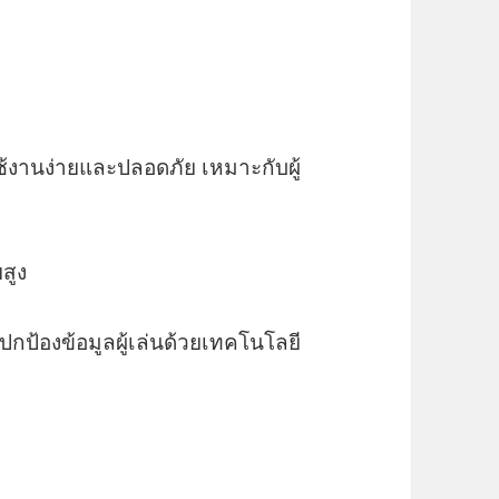
้งานง่ายและปลอดภัย เหมาะกับผู้
สูง
กป้องข้อมูลผู้เล่นด้วยเทคโนโลยี