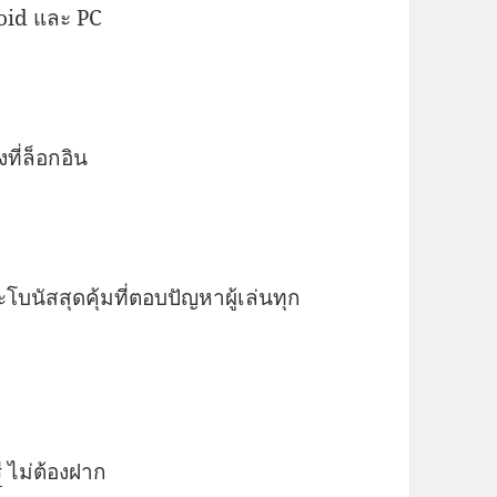
roid และ PC
ที่ล็อกอิน
บนัสสุดคุ้มที่ตอบปัญหาผู้เล่นทุก
ี
ไม่ต้องฝาก