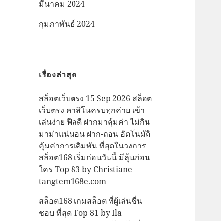
มีนาคม 2024
กุมภาพันธ์ 2024
เรื่องล่าสุด
สล็อตเว็บตรง 15 Sep 2026 สล็อต
เว็บตรง คาสิโนครบทุกค่าย เข้า
เล่นง่าย ฟีลดี ฝากมาคุ้มค่า ไม่กิน
มาม่าแน่นอน ฝาก-ถอน อัตโนมัติ
คุ้มค่าการเดิมพัน ที่สุดในวงการ
สล็อต168 เริ่มก่อนวันนี้ มีลุ้นก่อน
ใคร Top 83 by Christiane
tangtem168e.com
สล็อต168 เกมสล็อต ที่ผู้เล่นชื่น
ชอบ ที่สุด Top 81 by Ila