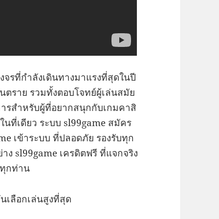
รที่กำลังเดินทางมาแรงที่สุดในปี
ันตราย รวมทั้งตอบโจทย์ผู้เล่นสมัย
งการสำหรับผู้ที่อยากสนุกกับเกมคาสิ
ในที่เดียว ระบบ sl99game สมัคร
me เข้าระบบ ที่ปลอดภัย รองรับทุก
ย่าง sl99game เครดิตฟรี ที่แจกจริง
กทุกท่าน
เลือกเล่นสูงที่สุด