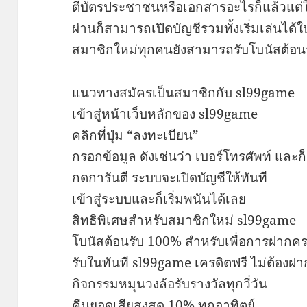
ตีบัตรประชาชนหรือเอกสารอะไรก็แล้วแต่ใช
ผ่านก็สามารถเปิดบัญชีรวมทั้งเริ่มเล่นได
สมาชิกใหม่ทุกคนยังสามารถรับโบนัสต้อนร
แนวทางสมัครเป็นสมาชิกกับ sl99game
เข้าสู่หน้าเว็บหลักของ sl99game
คลิกที่ปุ่ม “ลงทะเบียน”
กรอกข้อมูล ดังเช่นว่า เบอร์โทรศัพท์ และก็
กดการันตี ระบบจะเปิดบัญชีให้ทันที
เข้าสู่ระบบและก็เริ่มพนันได้เลย
สิทธิพิเศษสำหรับสมาชิกใหม่ sl99game
โบนัสต้อนรับ 100% สำหรับเพื่อการฝาก
รับในทันที sl99game เครดิตฟรี ไม่ต้องฝา
กิจกรรมหมุนวงล้อรับรางวัลทุกวี่วัน
คืนยอดเสียสูงสุด 10% ทุกอาทิตย์