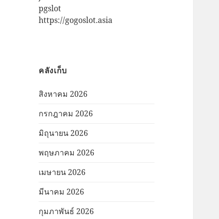
pgslot
https://gogoslot.asia
คลังเก็บ
สิงหาคม 2026
กรกฎาคม 2026
มิถุนายน 2026
พฤษภาคม 2026
เมษายน 2026
มีนาคม 2026
กุมภาพันธ์ 2026