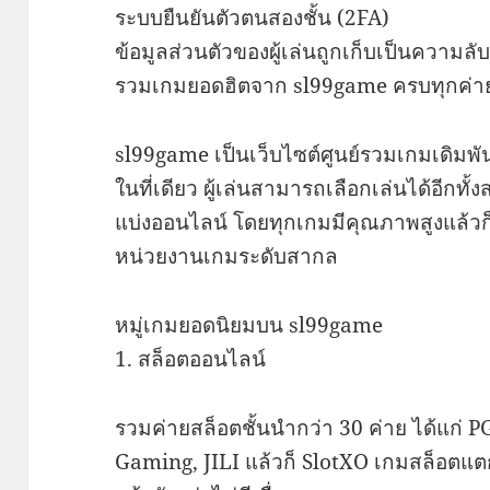
ระบบยืนยันตัวตนสองชั้น (2FA)
ข้อมูลส่วนตัวของผู้เล่นถูกเก็บเป็นความล
รวมเกมยอดฮิตจาก sl99game ครบทุกค่าย
sl99game เป็นเว็บไซต์ศูนย์รวมเกมเดิมพั
ในที่เดียว ผู้เล่นสามารถเลือกเล่นได้อีกท
แบ่งออนไลน์ โดยทุกเกมมีคุณภาพสูงแล
หน่วยงานเกมระดับสากล
หมู่เกมยอดนิยมบน sl99game
1. สล็อตออนไลน์
รวมค่ายสล็อตชั้นนำกว่า 30 ค่าย ได้แก่ P
Gaming, JILI แล้วก็ SlotXO เกมสล็อตแตก