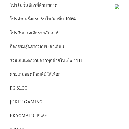
โปรโมชั่นอื่นๆที่ห้ามพลาด
โปรฝากครั้งแรก รับโบนัสเพิ่ม 100%
โปรคืนยอดเสียรายสัปดาห์
กิจกรรมลุ้นรางวัลประจำเดือน
รวมเกมแตกง่ายจากทุกค่ายใน slot1111
ค่ายเกมยอดนิยมที่มีให้เลือก
PG SLOT
JOKER GAMING
PRAGMATIC PLAY