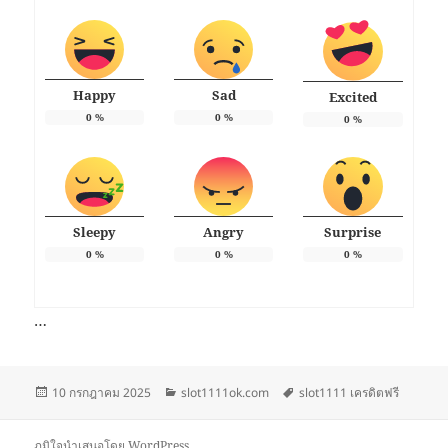
Happy
Sad
Excited
0
%
0
%
0
%
Sleepy
Angry
Surprise
0
%
0
%
0
%
…
เขียน
หมวด
ป้าย
10 กรกฎาคม 2025
slot1111ok.com
slot1111 เครดิตฟรี
เมื่อ
หมู่
กำกับ
ภูมิใจนำเสนอโดย WordPress