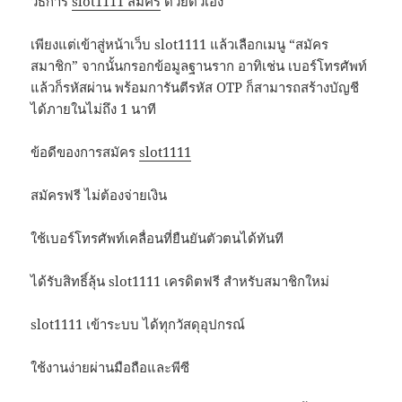
วิธีการ
slot1111 สมัคร
ด้วยตัวเอง
เพียงแต่เข้าสู่หน้าเว็บ slot1111 แล้วเลือกเมนู “สมัคร
สมาชิก” จากนั้นกรอกข้อมูลฐานราก อาทิเช่น เบอร์โทรศัพท์
แล้วก็รหัสผ่าน พร้อมการันตีรหัส OTP ก็สามารถสร้างบัญชี
ได้ภายในไม่ถึง 1 นาที
ข้อดีของการสมัคร
slot1111
สมัครฟรี ไม่ต้องจ่ายเงิน
ใช้เบอร์โทรศัพท์เคลื่อนที่ยืนยันตัวตนได้ทันที
ได้รับสิทธิ์ลุ้น slot1111 เครดิตฟรี สำหรับสมาชิกใหม่
slot1111 เข้าระบบ ได้ทุกวัสดุอุปกรณ์
ใช้งานง่ายผ่านมือถือและพีซี