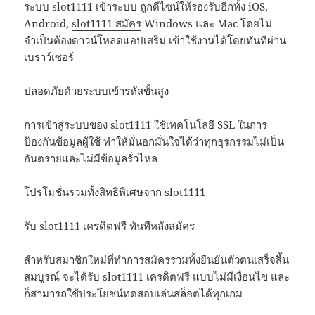
ระบบ slot1111 เข้าระบบ ถูกดีไซน์ให้รองรับอีกทั้ง iOS,
Android,
slot1111 สมัคร
Windows และ Mac โดยไม่
จำเป็นต้องดาวน์โหลดแอปเสริม เข้าใช้งานได้โดยทันทีผ่าน
เบราว์เซอร์
ปลอดภัยด้วยระบบเข้ารหัสขั้นสูง
การเข้าสู่ระบบของ slot1111 ใช้เทคโนโลยี SSL ในการ
ป้องกันข้อมูลผู้ใช้ ทำให้มั่นอกมั่นใจได้ว่าทุกธุรกรรมไม่เป็น
อันตรายและไม่มีข้อมูลรั่วไหล
โปรโมชั่นรวมทั้งสิทธิพิเศษจาก slot1111
รับ slot1111 เครดิตฟรี ทันทีหลังสมัคร
สำหรับสมาชิกใหม่ที่ทำการสมัครรวมทั้งยืนยันตัวตนเสร็จสิ้น
สมบูรณ์ จะได้รับ slot1111 เครดิตฟรี แบบไม่มีเงื่อนไข และ
ก็สามารถใช้ประโยชน์ทดสอบเล่นสล็อตได้ทุกเกม