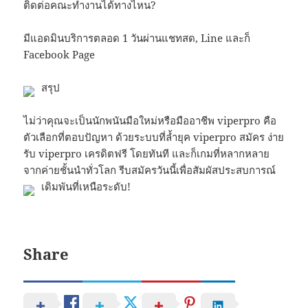
ติดต่อคณะทำงานได้ทางไหน?
มีแอดมินบริการตลอด 1 วันผ่านแชทสด, Line และก็
Facebook Page
สรุป
ไม่ว่าคุณจะเป็นนักพนันมือใหม่หรือมืออาชีพ viperpro คือ
ตัวเลือกที่ตอบปัญหา ด้วยระบบที่ล้ำยุค viperpro สมัคร ง่าย
รับ viperpro เครดิตฟรี โดยทันที และก็เกมที่หลากหลาย
จากค่ายชั้นนำทั่วโลก รีบสมัครวันนี้เพื่อสัมผัสประสบการณ์
เดิมพันที่เหนือระดับ!
Share