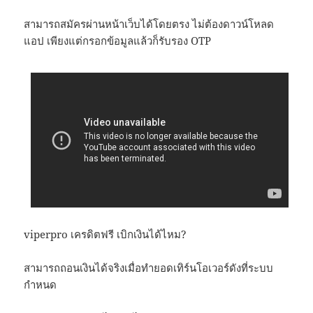
สามารถสมัครผ่านหน้าเว็บได้โดยตรง ไม่ต้องดาวน์โหลด
แอป เพียงแต่กรอกข้อมูลแล้วก็รับรอง OTP
viperpro เครดิตฟรี เบิกเงินได้ไหม?
สามารถถอนเงินได้จริงเมื่อทำยอดเทิร์นโอเวอร์ดังที่ระบบ
กำหนด