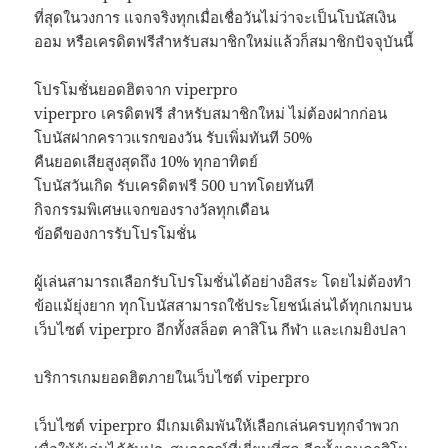
ที่สุดในวงการ แจกจริงทุกเมื่อเชื่อวันไม่ว่าจะเป็นโบนัสเงิน
ออม หรือเครดิตฟรีสำหรับสมาชิกใหม่แล้วก็สมาชิกปัจจุบันนี้
โปรโมชั่นยอดฮิตจาก viperpro
viperpro เครดิตฟรี สำหรับสมาชิกใหม่ ไม่ต้องฝากก่อน
โบนัสฝากคราวแรกของวัน รับเพิ่มทันที 50%
คืนยอดเสียสูงสุดถึง 10% ทุกอาทิตย์
โบนัสวันเกิด รับเครดิตฟรี 500 บาทโดยทันที
กิจกรรมพิเศษแจกของรางวัลทุกเดือน
ข้อดีของการรับโปรโมชั่น
ผู้เล่นสามารถเลือกรับโปรโมชั่นได้อย่างอิสระ โดยไม่ต้องทำ
ข้อแม้ยุ่งยาก ทุกโบนัสสามารถใช้ประโยชน์เล่นได้ทุกเกมบน
เว็บไซต์ viperpro อีกทั้งสล็อต คาสิโน กีฬา และเกมยิงปลา
บริการเกมยอดฮิตภายในเว็บไซต์ viperpro
เว็บไซต์ viperpro มีเกมเดิมพันให้เลือกเล่นครบทุกจำพวก