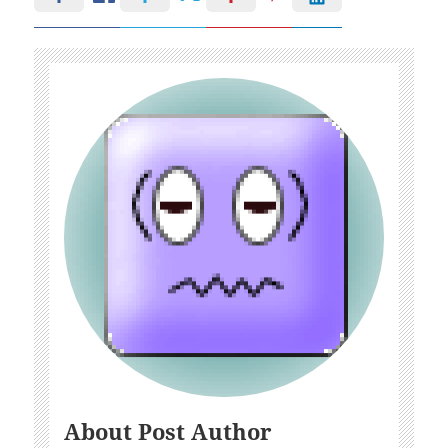
About Post Author