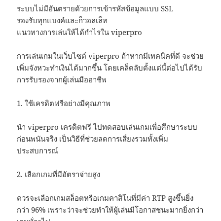
ระบบไม่มีอันตรายด้วยการเข้ารหัสข้อมูลแบบ SSL
รองรับทุกแบงค์และก็วอลเล็ท
แนวทางการเล่นให้ได้กำไรใน viperpro
การเล่นเกมในเว็บไซต์ viperpro ถ้าหากมีเทคนิคที่ดี จะช่วย
เพิ่มจังหวะทำเงินได้มากขึ้น โดยเคล็ดลับตั้งแต่นี้ต่อไปได้รับ
การรับรองจากผู้เล่นมืออาชีพ
1. ใช้เครดิตฟรีอย่างมีคุณภาพ
นำ viperpro เครดิตฟรี ไปทดสอบเล่นเกมเพื่อศึกษาระบบ
ก่อนพนันจริง เป็นวิธีที่ช่วยลดการเสี่ยงรวมทั้งเพิ่ม
ประสบการณ์
2. เลือกเกมที่มีอัตราจ่ายสูง
ควรจะเลือกเกมสล็อตหรือเกมคาสิโนที่มีค่า RTP สูงขึ้นยิ่ง
กว่า 96% เพราะว่าจะช่วยทำให้ผู้เล่นมีโอกาสชนะมากยิ่งกว่า