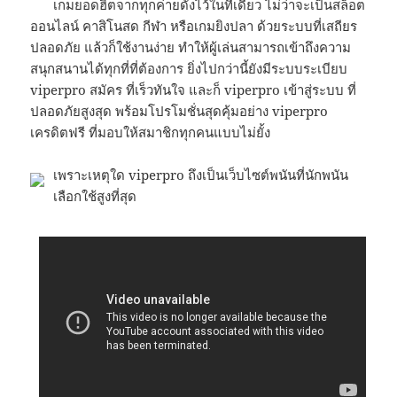
เกมยอดฮิตจากทุกค่ายดังไว้ในที่เดียว ไม่ว่าจะเป็นสล็อต
ออนไลน์ คาสิโนสด กีฬา หรือเกมยิงปลา ด้วยระบบที่เสถียร
ปลอดภัย แล้วก็ใช้งานง่าย ทำให้ผู้เล่นสามารถเข้าถึงความ
สนุกสนานได้ทุกที่ที่ต้องการ ยิ่งไปกว่านี้ยังมีระบบระเบียบ
viperpro สมัคร ที่เร็วทันใจ และก็ viperpro เข้าสู่ระบบ ที่
ปลอดภัยสูงสุด พร้อมโปรโมชั่นสุดคุ้มอย่าง viperpro
เครดิตฟรี ที่มอบให้สมาชิกทุกคนแบบไม่ยั้ง
เพราะเหตุใด viperpro ถึงเป็นเว็บไซต์พนันที่นักพนัน
เลือกใช้สูงที่สุด