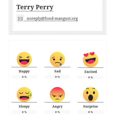
Terry Perry
noreply@fond-mangust.org
Happy
Sad
Excited
0
%
0
%
0
%
Sleepy
Angry
Surprise
0
%
0
%
0
%