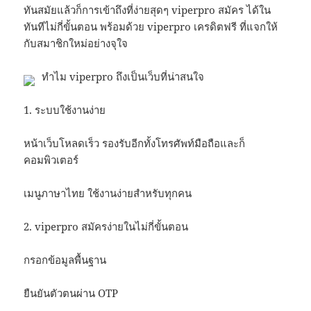
ทันสมัยแล้วก็การเข้าถึงที่ง่ายสุดๆ viperpro สมัคร ได้ใน
ทันทีไม่กี่ขั้นตอน พร้อมด้วย viperpro เครดิตฟรี ที่แจกให้
กับสมาชิกใหม่อย่างจุใจ
ทำไม viperpro ถึงเป็นเว็บที่น่าสนใจ
1. ระบบใช้งานง่าย
หน้าเว็บโหลดเร็ว รองรับอีกทั้งโทรศัพท์มือถือและก็
คอมพิวเตอร์
เมนูภาษาไทย ใช้งานง่ายสำหรับทุกคน
2. viperpro สมัครง่ายในไม่กี่ขั้นตอน
กรอกข้อมูลพื้นฐาน
ยืนยันตัวตนผ่าน OTP