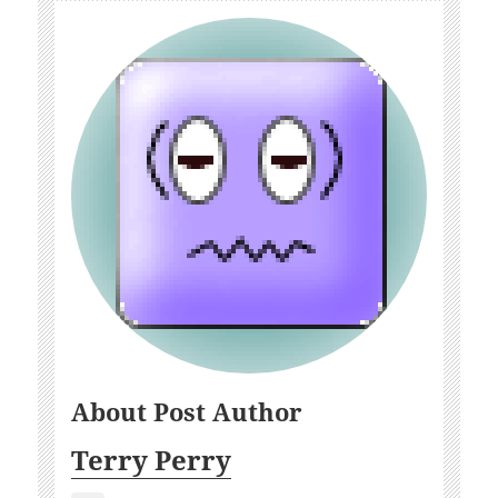
About Post Author
Terry Perry