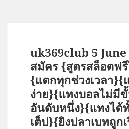
uk369club 5 June
สมัคร {สูตรสล็อตฟรีไ
{แตกทุกช่วงเวลา}{แ
ง่าย}{แทงบอลไม่มีขั้
อันดับหนึ่ง}{แทงได้ท
เต็ป}{ยิงปลาเบทถูกเร