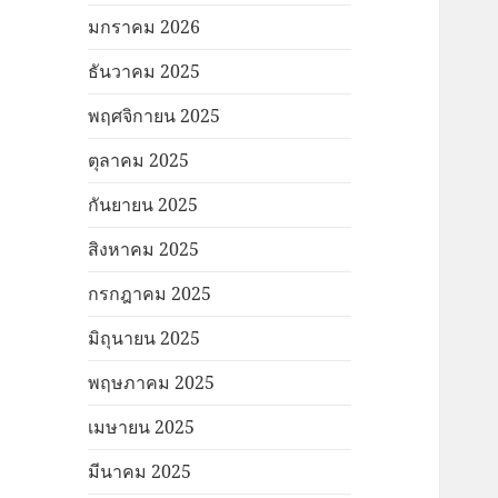
มกราคม 2026
ธันวาคม 2025
พฤศจิกายน 2025
ตุลาคม 2025
กันยายน 2025
สิงหาคม 2025
กรกฎาคม 2025
มิถุนายน 2025
พฤษภาคม 2025
เมษายน 2025
มีนาคม 2025