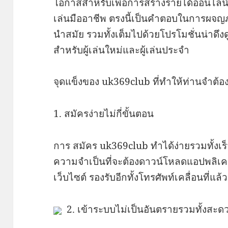
โอกาสสำหรับเพื่อการสร้างรายได้ออนไลน์ ไ
เล่นมืออาชีพ ตรงนี้เป็นคำตอบในการผจญ
นำสมัย รวมทั้งเต็มไปด้วยโปรโมชั่นน่าดึงด
สำหรับผู้เล่นใหม่และผู้เล่นประจำ
จุดแข็งของ uk369club ที่ทำให้ท่านจำต้
1. สมัครง่ายไม่กี่ขั้นตอน
การ สมัคร uk369club ทำได้ง่ายรวมทั้งเร็ว
ความจำเป็นที่จะต้องดาวน์โหลดแอปพลิเคช
เว็บไซต์ รองรับอีกทั้งโทรศัพท์เคลื่อนที่แล
2. เข้าระบบไม่เป็นอันตรายรวมทั้งสะด