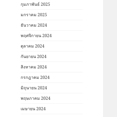
กุมภาพันธ์ 2025
มกราคม 2025
ธันวาคม 2024
พฤศจิกายน 2024
ตุลาคม 2024
กันยายน 2024
สิงหาคม 2024
กรกฎาคม 2024
มิถุนายน 2024
พฤษภาคม 2024
เมษายน 2024