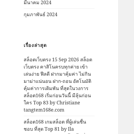
มีนาคม 2024
กุมภาพันธ์ 2024
เรื่องล่าสุด
สล็อตเว็บตรง 15 Sep 2026 สล็อต
เว็บตรง คาสิโนครบทุกค่าย เข้า
เล่นง่าย ฟีลดี ฝากมาคุ้มค่า ไม่กิน
มาม่าแน่นอน ฝาก-ถอน อัตโนมัติ
คุ้มค่าการเดิมพัน ที่สุดในวงการ
สล็อต168 เริ่มก่อนวันนี้ มีลุ้นก่อน
ใคร Top 83 by Christiane
tangtem168e.com
สล็อต168 เกมสล็อต ที่ผู้เล่นชื่น
ชอบ ที่สุด Top 81 by Ila