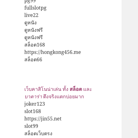
pg99
fullslotpg
live22
ดูหนัง
ดูหนังฟรี
ดูหนังฟรี
สล็อต168
https://hongkong456.me
สล็อต66
เว็บคาสิโนน่าเล่น ทั้ง
สล็อต
และ
บาคาร่า
ตึงจริงแตกบ่อยมาก
joker123
slot168
https://jin55.net
slot99
สล็อตเว็บตรง