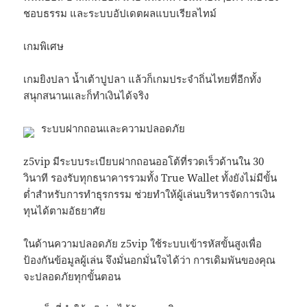
ชอบธรรม และระบบอัปเดตผลแบบเรียลไทม์
เกมพิเศษ
เกมยิงปลา น้ำเต้าปูปลา แล้วก็เกมประจำถิ่นไทยที่อีกทั้ง
สนุกสนานและก็ทำเงินได้จริง
ระบบฝากถอนและความปลอดภัย
z5vip มีระบบระเบียบฝากถอนออโต้ที่รวดเร็วด้านใน 30
วินาที รองรับทุกธนาคารรวมทั้ง True Wallet ทั้งยังไม่มีขั้น
ต่ำสำหรับการทำธุรกรรม ช่วยทำให้ผู้เล่นบริหารจัดการเงิน
ทุนได้ตามอัธยาศัย
ในด้านความปลอดภัย z5vip ใช้ระบบเข้ารหัสขั้นสูงเพื่อ
ป้องกันข้อมูลผู้เล่น จึงมั่นอกมั่นใจได้ว่า การเดิมพันของคุณ
จะปลอดภัยทุกขั้นตอน