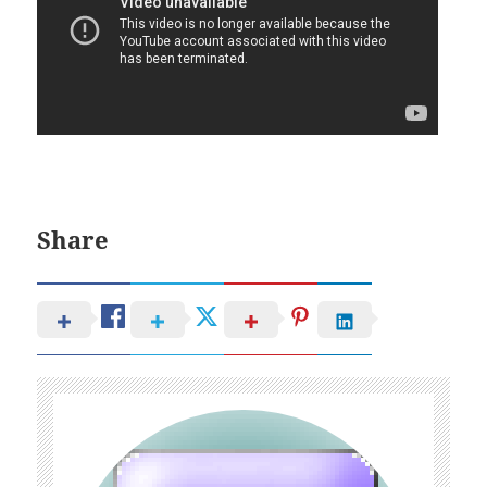
Share