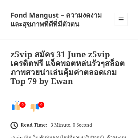
Fond Mangust – ความงดงาม
และสุขภาพที่ดีที่มีตัวตน
เมนู
และวิด
เจ็ต
z5vip สมัคร 31 June z5vip
เครดิตฟรี แจ็คพอตหล่นรัวๆสล็อต
ภาพสวยน่าเล่นคุ้มค่าตลอดเกม
Top 79 by Ewan
0
0
Read Time:
3 Minute, 0 Second
z5vip
เป็นเว็บเดิมพันออนไลน์ที่มาแรงในปัจจุบัน ด้วยระบบ