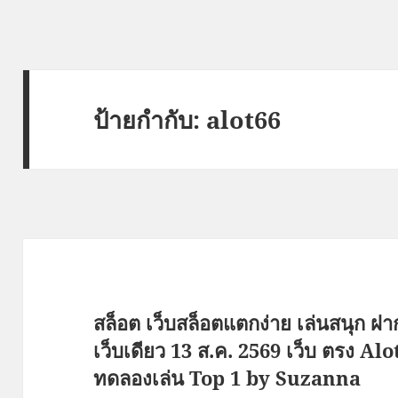
ป้ายกำกับ:
alot66
สล็อต เว็บสล็อตแตกง่าย เล่นสนุก ฝ
เว็บเดียว 13 ส.ค. 2569 เว็บ ตรง Al
ทดลองเล่น Top 1 by Suzanna