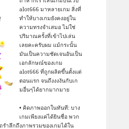
ถ้าหากเราเล่นเกมบนเว็บ
alot666 มาหลายเกม สิ่งที่
ทำให้บางเกมยังคงอยู่ใน
ความทรงจำเสมอ ไม่ใช่
ปริมาณครั้งที่เข้าไปเล่น
เลยคะครับผม แม้กระนั้น
มันเป็นความชัดเจนอันเป็น
เอกลักษณ์ของเกม
alot666 ที่ถูกผลิตขึ้นตั้งแต่
ตอนแรก จนถึงงงงันกับเก
มอื่นๆได้ยากมากมาย
• คิดภาพออกในทันที: บาง
เกมเพียงแค่ได้ยินชื่อ พวก
รถรำลึกถึงภาพรวมของเกมได้ใน