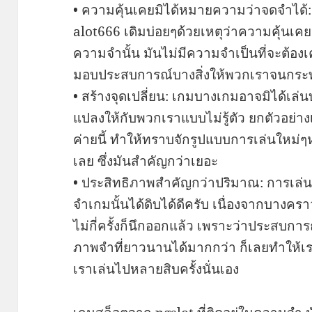
• ความคุ้นเคยมิได้หมายความว่าจดจำได้
alot666 เดิมบ่อยๆด้วยเหตุว่าความคุ้นเค
ความจำนั้น มันไม่มีความจำเป็นที่จะต้องเ
มอบประสบการณ์บางสิ่งให้พวกเราจนกระทั
• สร้างจุดเปลี่ยน: เกมบางเกมอาจมิได้เล่นบ
แปลงให้กับพวกเราแบบไม่รู้ตัว ยกตัวอย่า
ค่ายนี้ ทำให้ทราบจักรูปแบบการเล่นใหม่ๆห
เลย ซึ่งมันสำคัญกว่าเยอะ
• ประสิทธิภาพสำคัญกว่าปริมาณ: การเล่น
จำเกมนั้นได้ดิบได้ดีครับ เนื่องจากบางค
ไม่กี่ครั้งก็นึกออกแล้ว เพราะว่าประสบการ
ภาพจำที่ยาวนานได้มากกว่า ก็เลยทำให้เ
เราเล่นไปหลายสิบครั้งนั่นเอง