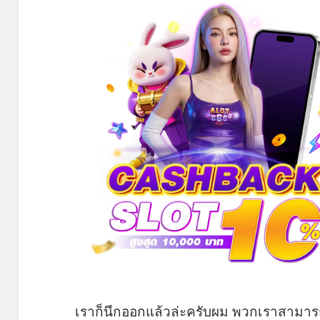
เราก็นึกออกแล้วล่ะครับผม พวกเราสามา