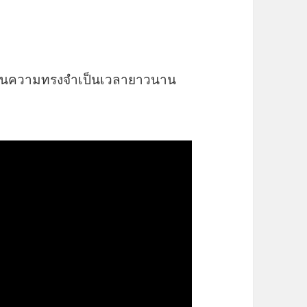
ู่ในความทรงจำเป็นเวลายาวนาน