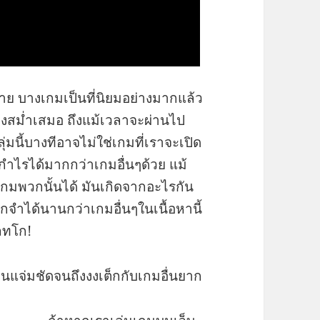
าย บางเกมเป็นที่นิยมอย่างมากแล้ว
่างสม่ำเสมอ ถึงแม้เวลาจะผ่านไป
ุ่มนี้บางทีอาจไม่ใช่เกมที่เราจะเปิด
ำกำไรได้มากกว่าเกมอื่นๆด้วย แม้
ำเกมพวกนั้นได้ มันเกิดจากอะไรกัน
ูกจำได้นานกว่าเกมอื่นๆในเนื้อหานี้
ลทโก!
ตนแจ่มชัดจนถึงงงเต็กกับเกมอื่นยาก