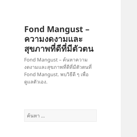
Fond Mangust –
ความงดงามและ
สุขภาพที่ดีที่มีตัวตน
Fond Mangust – ค้นหาความ
งดงามและสุขภาพที่ดีที่มีตัวตนที่
Fond Mangust. พบวิธีดี ๆ เพื่อ
ดูแลตัวเอง.
ค้นหา
สำหรับ: