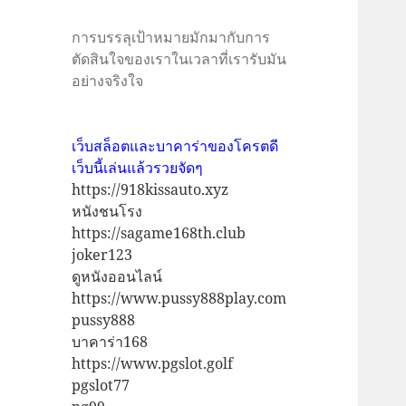
การบรรลุเป้าหมายมักมากับการ
ตัดสินใจของเราในเวลาที่เรารับมัน
อย่างจริงใจ
เว็บสล็อตและบาคาร่าของโครตดี
เว็บนี้เล่นแล้วรวยจัดๆ
https://918kissauto.xyz
หนังชนโรง
https://sagame168th.club
joker123
ดูหนังออนไลน์
https://www.pussy888play.com
pussy888
บาคาร่า168
https://www.pgslot.golf
pgslot77