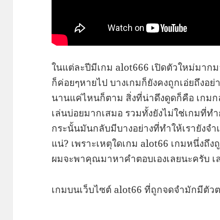
ในแต่ละปีมีเกม alot666 เปิดตัวใหม่มากม
ก็ค่อยๆหายไป บางเกมก็ยังคงถูกเอ่ยถึงอย
นานแค่ไหนก็ตาม สิ่งที่น่าดึงดูดก็คือ เกมกล
เล่นบ่อยมากเสมอ รวมทั้งยังไม่ใช่เกมที่ท
กระนั้นมันกลับมีบางอย่างที่ทำให้เรายังจ
แน่? เพราะเหตุใดเกม alot66 เกมหนึ่งถึงถ
ผมจะพาคุณมาหาคำตอบเองเลยนะครับ เ
เกมบนเว็บไซต์ alot66 ที่ถูกจดจำมักมีตัว