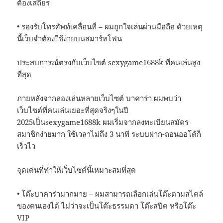
ต้องเสถียร
• รองรับโทรศัพท์เคลื่อนที่ – ผมถูกใจเล่นผ่านมือถือ ด้วยเหตุ
นี้เว็บจำต้องใช้ง่ายบนสมาร์ทโฟน
ประสบการณ์ตรงกับเว็บไซต์ sexygame1688k ที่คนเล่นสูง
ที่สุด
ภายหลังจากลองเล่นหลายเว็บไซต์ บาคาร่า ผมพบว่า
เว็บไซต์ที่คนเล่นเยอะที่สุดจริงๆในปี
2025เป็นsexygame1688k ผมเริ่มจากลงทะเบียนสมัคร
สมาชิกง่ายมาก ใช้เวลาไม่ถึง 3 นาที ระบบฝาก-ถอนออโต้ก็
เร็วไว
จุดเด่นที่ทำให้เว็บไซต์นี้เหมาะสมที่สุด
• โต๊ะบาคาร่ามากมาย – ผมสามารถเลือกเล่นโต๊ะตามสไตล์
ของตนเองได้ ไม่ว่าจะเป็นโต๊ะธรรมดา โต๊ะสปีด หรือโต๊ะ
VIP