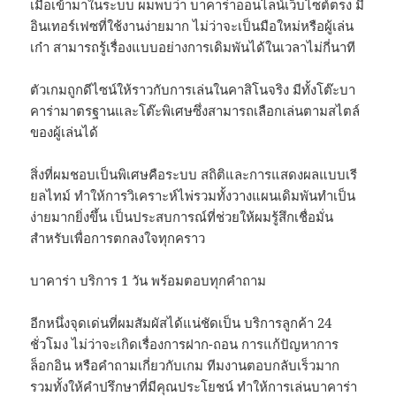
เมื่อเข้ามาในระบบ ผมพบว่า บาคาร่าออนไลน์เว็บไซต์ตรง มี
อินเทอร์เฟซที่ใช้งานง่ายมาก ไม่ว่าจะเป็นมือใหม่หรือผู้เล่น
เก๋า สามารถรู้เรื่องแบบอย่างการเดิมพันได้ในเวลาไม่กี่นาที
ตัวเกมถูกดีไซน์ให้ราวกับการเล่นในคาสิโนจริง มีทั้งโต๊ะบา
คาร่ามาตรฐานและโต๊ะพิเศษซึ่งสามารถเลือกเล่นตามสไตล์
ของผู้เล่นได้
สิ่งที่ผมชอบเป็นพิเศษคือระบบ สถิติและการแสดงผลแบบเรี
ยลไทม์ ทำให้การวิเคราะห์ไพ่รวมทั้งวางแผนเดิมพันทำเป็น
ง่ายมากยิ่งขึ้น เป็นประสบการณ์ที่ช่วยให้ผมรู้สึกเชื่อมั่น
สำหรับเพื่อการตกลงใจทุกคราว
บาคาร่า บริการ 1 วัน พร้อมตอบทุกคำถาม
อีกหนึ่งจุดเด่นที่ผมสัมผัสได้แน่ชัดเป็น บริการลูกค้า 24
ชั่วโมง ไม่ว่าจะเกิดเรื่องการฝาก-ถอน การแก้ปัญหาการ
ล็อกอิน หรือคำถามเกี่ยวกับเกม ทีมงานตอบกลับเร็วมาก
รวมทั้งให้คำปรึกษาที่มีคุณประโยชน์ ทำให้การเล่นบาคาร่า