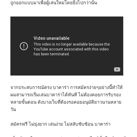
ถูกออกแบบมาเพื่อผู้เล่นใหม่โดยยิ่งไปกว่านั้น
จากประสบการณ์ตรง บาคาร่า การสมัครง่ายๆอย่างนี้ทำให้
ผมสามารถเริ่มเล่นบาคาร่าได้ทันที ไม่ต้องคอยการรับรอง
หลายขั้นตอน ดังบางเว็บที่ต้องรอคอยอนุมัติยาวนานหลาย
วัน
สมัครฟรี ไม่ยุ่งยาก เล่นง่าย ไม่สลับซับซ้อน บาคาร่า