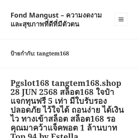
Fond Mangust – ความงดงาม
และสุขภาพที่ดีที่มีตัวตน
เมนู
และวิด
เจ็ต
ป้ายกำกับ:
tangtem168
Pgslot168 tangtem168.shop
28 JUN 2568 สล็อต168 ใจป๋า
แจกทุนฟรี 5 เท่า มีใบรับรอง
ปลอดภัย ไว้ใจได้ ถอนง่าย ได้เงิน
ไว ทางเข้าสล็อต สล็อต168 รอ
คุณมาคว้าแจ็คพอต 1 ล้านบาท
Top 94 by Estella