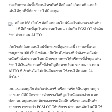
รองรับการเล่นทั้งยังบนโทรศัพท์มือถือแล้วก็คอมพิวเตอร์
เล่นได้ทุกที่ที่ต้องการ ไม่มีสะดุด
สล็อต168 เว็บไซต์สล็อตออนไลน์น้องใหม่มาแรงอันดับ
1 ที่ดีเยี่ยมที่สุดในประเทศไทย – เล่นกับ PGSLOT ทำเงิน
ง่าย ฝาก-ถอน AUTO
เว็บไซต์สล็อตออนไลน์ที่มาแรงที่สุดขณะนี้ เราขอชี้แนะ
tangtem168 เว็บไซต์สมาชิกใหม่ไฟแรงที่กำลังชนะใจนัก
พนันทั่วทั้งประเทศไทย ด้วยระบบการให้บริการที่ล้ำยุค เล่น
ง่าย ได้เงินจริง รวมทั้งที่สำคัญคือมาพร้อม ระบบฝาก-ถอน
AUTO ที่เร็วทันใจ ไม่เป็นอันตราย ใช้งานได้ตลอด 24
ชั่วโมง
เกมแนวผจญภัย สัตว์แฟนตาซี หรือล่าทรัพย์สิน ทุกเกมถูก
วางแบบให้มีอัตราการจ่ายรางวัลที่สูง โบนัสแตกง่าย แตก
บ่อย หมดยุคหมดสมัยของการแจ้งสลิปหรือรอแอดมินทำ
รายการ เพราะว่า PGSLOT ให้บริการ ฝาก-ถอนอัตโนมัติ ใช้