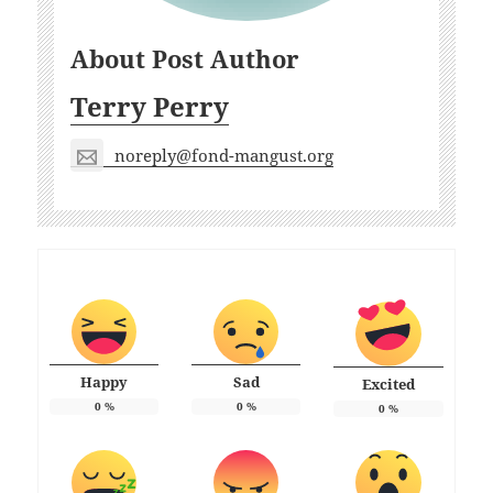
About Post Author
Terry Perry
noreply@fond-mangust.org
Happy
Sad
Excited
0
%
0
%
0
%