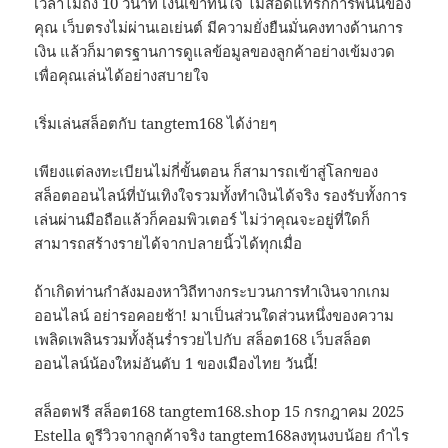
เวลาไม่ถึง 10 วินาที เงินเข้าทันใจ ไม่สอดแทรกการพนันของ
คุณ เว็บตรงไม่ผ่านเอเย่นต์ มีความยั่งยืนมั่นคงทางด้านการ
เงิน แล้วก็มาตรฐานการดูแลข้อมูลของลูกค้าอย่างเข้มงวด
เพื่อคุณเล่นได้อย่างสบายใจ
เริ่มเล่นสล็อตกับ tangtem168 ได้ง่ายๆ
เพียงแต่ลงทะเบียนไม่กี่ขั้นตอน ก็สามารถเข้าสู่โลกของ
สล็อตออนไลน์ที่บันเทิงใจรวมทั้งทำเงินได้จริง รองรับทั้งการ
เล่นผ่านมือถือแล้วก็คอมพิวเตอร์ ไม่ว่าคุณจะอยู่ที่ใดก็
สามารถสร้างรายได้จากปลายนิ้วได้ทุกเมื่อ
ถ้าเกิดท่านกำลังมองหาวิถีทางกระบวนการทำเงินจากเกม
ออนไลน์ อย่ารอคอยช้า! มาเป็นส่วนใดส่วนหนึ่งของความ
เพลิดเพลินรวมทั้งลุ้นร่ำรวยไปกับ สล็อต168 เว็บสล็อต
ออนไลน์น้องใหม่อันดับ 1 ของเมืองไทย วันนี้!
สล็อตฟรี สล็อต168 tangtem168.shop 15 กรกฎาคม 2025
Estella ดูรีวิวจากลูกค้าจริง tangtem168ลงทุนงบน้อย กำไร