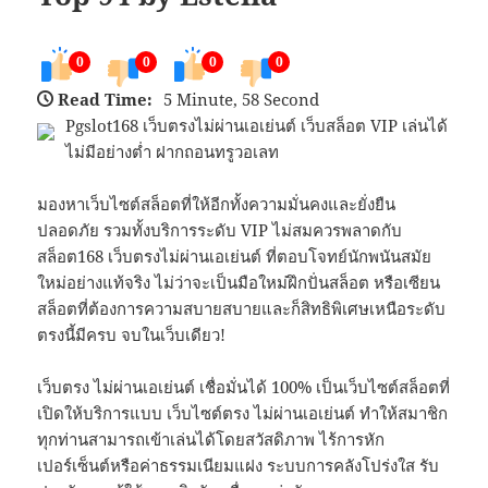
0
0
0
0
Read Time:
5 Minute, 58 Second
Pgslot168 เว็บตรงไม่ผ่านเอเย่นต์ เว็บสล็อต VIP เล่นได้
ไม่มีอย่างต่ำ ฝากถอนทรูวอเลท
มองหาเว็บไซต์สล็อตที่ให้อีกทั้งความมั่นคงและยั่งยืน
ปลอดภัย รวมทั้งบริการระดับ VIP ไม่สมควรพลาดกับ
สล็อต168 เว็บตรงไม่ผ่านเอเย่นต์ ที่ตอบโจทย์นักพนันสมัย
ใหม่อย่างแท้จริง ไม่ว่าจะเป็นมือใหม่ฝึกปั่นสล็อต หรือเซียน
สล็อตที่ต้องการความสบายสบายและก็สิทธิพิเศษเหนือระดับ
ตรงนี้มีครบ จบในเว็บเดียว!
เว็บตรง ไม่ผ่านเอเย่นต์ เชื่อมั่นได้ 100% เป็นเว็บไซต์สล็อตที่
เปิดให้บริการแบบ เว็บไซต์ตรง ไม่ผ่านเอเย่นต์ ทำให้สมาชิก
ทุกท่านสามารถเข้าเล่นได้โดยสวัสดิภาพ ไร้การหัก
เปอร์เซ็นต์หรือค่าธรรมเนียมแฝง ระบบการคลังโปร่งใส รับ