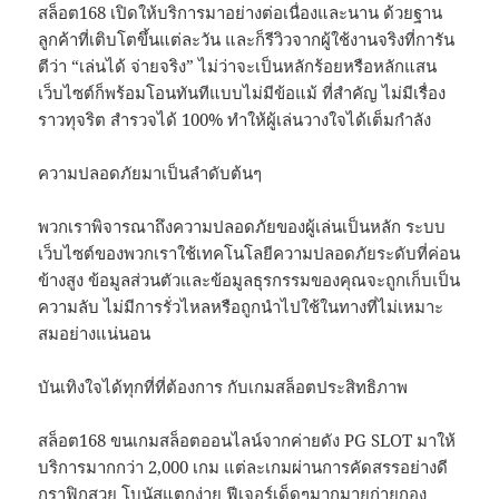
สล็อต168 เปิดให้บริการมาอย่างต่อเนื่องและนาน ด้วยฐาน
ลูกค้าที่เติบโตขึ้นแต่ละวัน และก็รีวิวจากผู้ใช้งานจริงที่การัน
ตีว่า “เล่นได้ จ่ายจริง” ไม่ว่าจะเป็นหลักร้อยหรือหลักแสน
เว็บไซต์ก็พร้อมโอนทันทีแบบไม่มีข้อแม้ ที่สำคัญ ไม่มีเรื่อง
ราวทุจริต สำรวจได้ 100% ทำให้ผู้เล่นวางใจได้เต็มกำลัง
ความปลอดภัยมาเป็นลำดับต้นๆ
พวกเราพิจารณาถึงความปลอดภัยของผู้เล่นเป็นหลัก ระบบ
เว็บไซต์ของพวกเราใช้เทคโนโลยีความปลอดภัยระดับที่ค่อน
ข้างสูง ข้อมูลส่วนตัวและข้อมูลธุรกรรมของคุณจะถูกเก็บเป็น
ความลับ ไม่มีการรั่วไหลหรือถูกนำไปใช้ในทางที่ไม่เหมาะ
สมอย่างแน่นอน
บันเทิงใจได้ทุกที่ที่ต้องการ กับเกมสล็อตประสิทธิภาพ
สล็อต168 ขนเกมสล็อตออนไลน์จากค่ายดัง PG SLOT มาให้
บริการมากกว่า 2,000 เกม แต่ละเกมผ่านการคัดสรรอย่างดี
กราฟิกสวย โบนัสแตกง่าย ฟีเจอร์เด็ดๆมากมายก่ายกอง