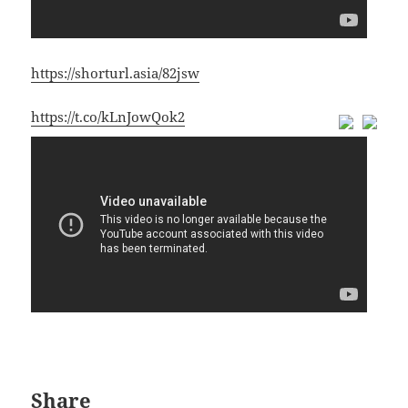
https://shorturl.asia/82jsw
https://t.co/kLnJowQok2
Share